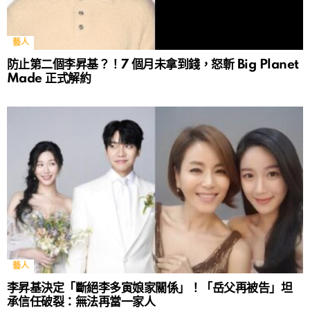
藝人
防止第二個李昇基？！7 個月未拿到錢，怒斬 Big Planet
Made 正式解約
藝人
李昇基決定「斷絕李多寅娘家關係」！「岳父再被告」坦
承信任破裂：無法再當一家人