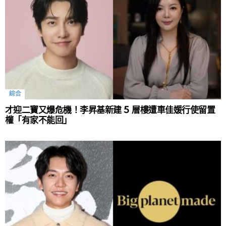
綜合
才迎二寶又爆危機！李昇基新建 5 層樓遭車佳媛行使留置
權「有家不能回」