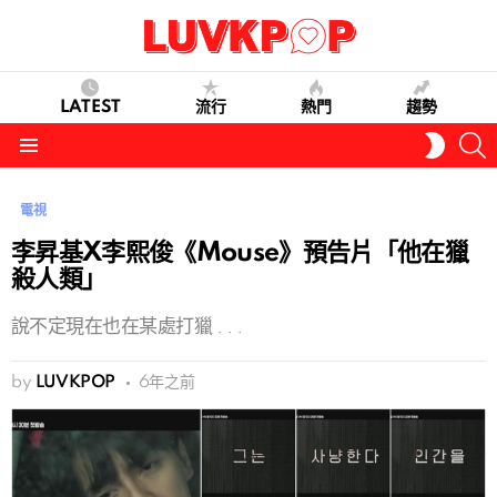
LATEST
流行
熱門
趨勢
S
SWITC
SKIN
Menu
電視
李昇基X李熙俊《Mouse》預告片「他在獵
殺人類」
說不定現在也在某處打獵 . . .
by
LUVKPOP
6年之前