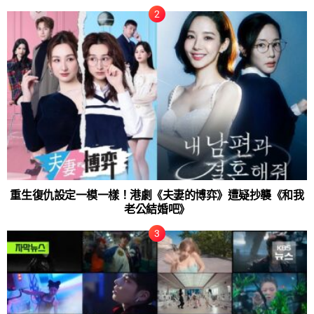
重生復仇設定一模一樣！港劇《夫妻的博弈》遭疑抄襲《和我
老公結婚吧》