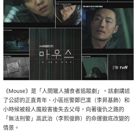
《Mouse》是「人間獵人捕食者追蹤劇」。該劇講述
了公認的正直青年、小區巡警鄭巴凜（李昇基飾）和
小時候被殺人魔殺害後失去父母，向著復仇之路的
「無法刑警」高武治（李熙俊飾）的命運徹底改變的
情景。