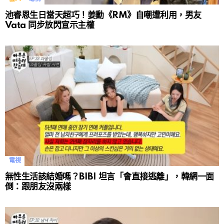
池睿恩生日當天超巧！姜勳《RM》自嘲遭利用，男友
Vata 同步放閃宣示主權
電視
無性生活該結婚嗎？BIBI 坦言「會直接逃離」，韓網一面
倒：跟朋友沒兩樣