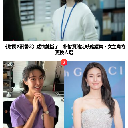
《財閥X刑警2》感情線斷了！朴智賢確定缺席續集，女主角將
更換人選