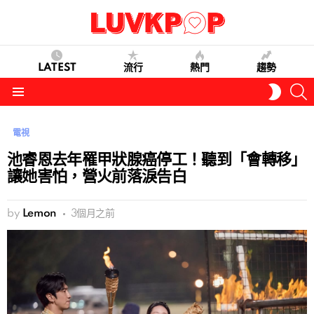
LATEST
流行
熱門
趨勢
S
SWITC
SKIN
Menu
電視
池睿恩去年罹甲狀腺癌停工！聽到「會轉移」
讓她害怕，營火前落淚告白
by
Lemon
3個月之前