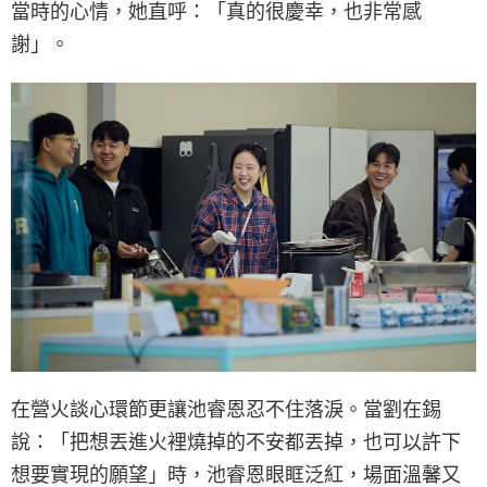
當時的心情，她直呼：「真的很慶幸，也非常感
謝」。
在營火談心環節更讓池睿恩忍不住落淚。當劉在錫
說：「把想丟進火裡燒掉的不安都丟掉，也可以許下
想要實現的願望」時，池睿恩眼眶泛紅，場面溫馨又