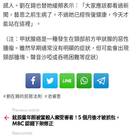
感人。劉在錫也替她緩頰表示：「大家應該都看過新
聞，藝恩之前生病了。不過她已經恢復健康，今天才
能站在這裡」。
（注：甲狀腺癌是一種發生在頸部前方甲狀腺的惡性
腫瘤。雖然早期通常沒有明顯的症狀，但可能會出現
頸部腫塊、聲音沙啞或吞嚥困難等症狀）
劉在錫的民宿法則
池睿恩
Previous article
See
more
鉉辰童年照被當殺人案受害者！5 個月後才被抓包，
MBC 認錯下架修正
Next article