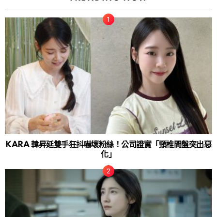
KARA 韓昇延雙手狂抖嚇壞粉絲！公司證實「頸椎間盤突出惡
化」