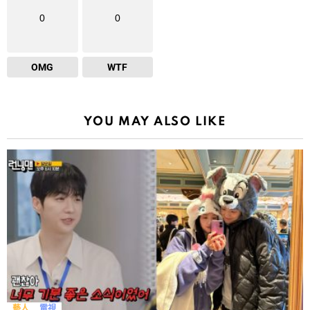
0
0
OMG
WTF
YOU MAY ALSO LIKE
藝人
電視