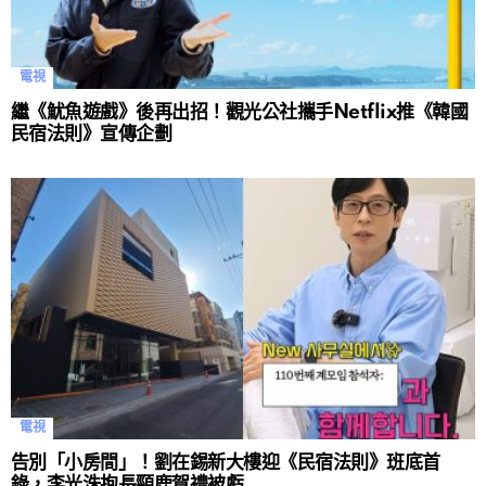
電視
繼《魷魚遊戲》後再出招！觀光公社攜手Netflix推《韓國
民宿法則》宣傳企劃
電視
告別「小房間」！劉在錫新大樓迎《民宿法則》班底首
錄，李光洙抱長頸鹿賀禮被虧