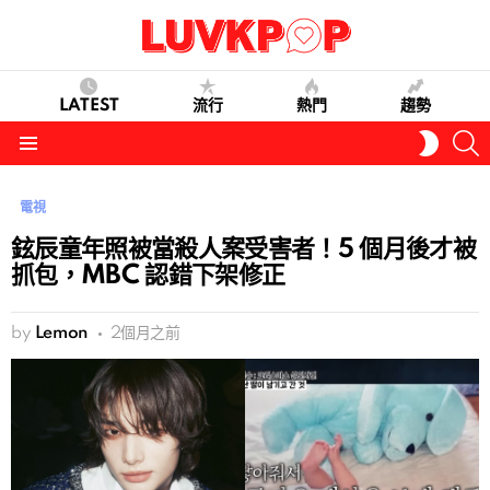
LATEST
流行
熱門
趨勢
S
SWITC
SKIN
Menu
電視
鉉辰童年照被當殺人案受害者！5 個月後才被
抓包，MBC 認錯下架修正
by
Lemon
2個月之前