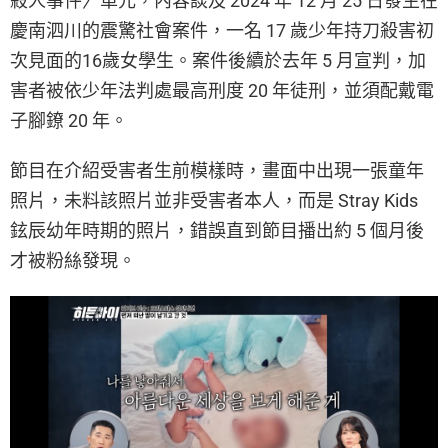
殺人事件〉單元，內容談及 2024 年 12 月 25 日發生在
慶南泗川的震驚社會案件，一名 17 歲少年持刀殺害初
次見面的16歲女學生。案件後續於去年 5 月宣判，加
害者被依少年法判處最高刑度 20 年徒刑，並須配戴電
子腳鐐 20 年。
節目在介紹受害者生前模樣時，畫面中出現一張童年
照片，未料該照片並非受害者本人，而是 Stray Kids
鉉辰幼年時期的照片，錯誤直到節目播出約 5 個月後
才被粉絲發現。