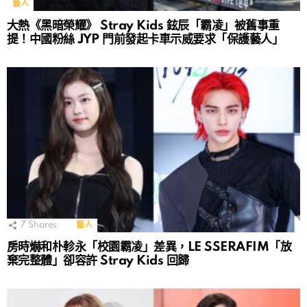
藝人
大熱《黑暗榮耀》 Stray Kids 鉉辰「霸凌」被舊事重
提！中國粉絲 JYP 門前發起卡車示威要求「保護藝人」
7
Shares
藝人
房時爀和朴軫永「校園霸凌」差異，LE SSERAFIM「放
棄完整體」卻容許 Stray Kids 回歸