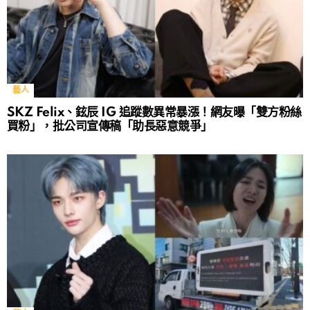
藝人
SKZ Felix、鉉辰 IG 追蹤數異常暴漲！網友曝「雙方粉絲
買粉」，批公司宣傳稿「助長惡意競爭」