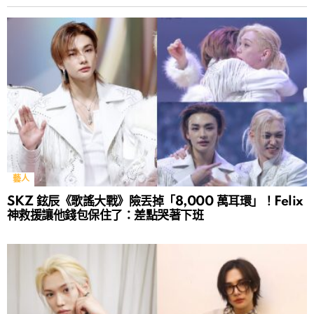
藝人
SKZ 鉉辰《歌謠大戰》險丟掉「8,000 萬耳環」！Felix
神救援讓他錢包保住了：差點哭著下班