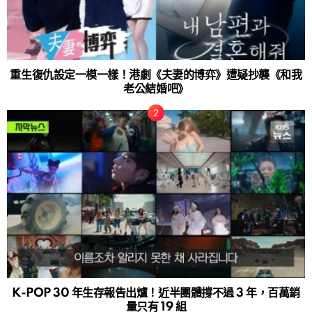
重生復仇設定一模一樣！港劇《夫妻的博弈》遭疑抄襲《和我
老公結婚吧》
K-POP 30 年生存報告出爐！近半團體撐不過 3 年，百萬銷
量只有 19 組