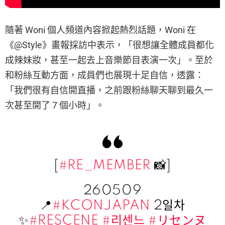
隨著 Woni 個人頻道內容掀起熱烈話題，Woni 在
《@Style》畫報採訪中表示，「很想讓全體成員都化
成辣妹妝，甚至一起去上音樂節目表演一次」。至於
和粉絲互動方面，成員們也展現十足自信，透露：
「我們很有自信開直播，之前跟粉絲聊天聊到最久一
次甚至開了 7 個小時」。
[
#RE_MEMBER
📸]
260509
📍
#KCONJAPAN
2일차
✨
#RESCENE
#리센느
#リセンヌ