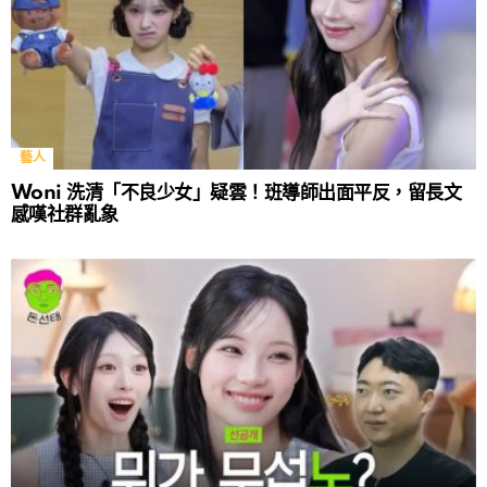
藝人
Woni 洗清「不良少女」疑雲！班導師出面平反，留長文
感嘆社群亂象