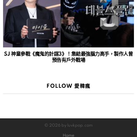
SJ 神童參戰《魔鬼的計謀3》！集結最強腦力高手，製作人曾
預告有戶外戰場
FOLLOW 愛韓瘋
© 2026 by luvkpop.com
Home