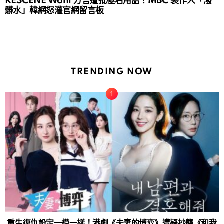
RESCENE Woni 方言遭批極右用語！MBC 製作人「潑
髒水」韓網怒灌官網留言板
TRENDING NOW
重生復仇設定一模一樣！港劇《夫妻的博弈》遭疑抄襲《和我