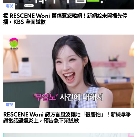
電視
揭 RESCENE Woni 舊傷惹怒韓網！新網綜未開播先停
播，KBS 全面道歉
電視
RESCENE Woni 認方言風波讓她「很害怕」！新綜拿爭
議當話題遭炎上，預告急下架道歉