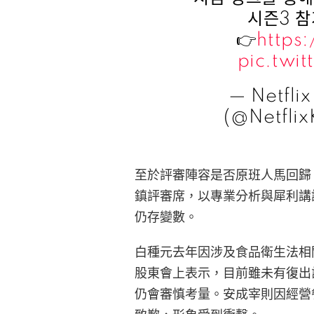
시즌3 참
👉
https
pic.twi
— Netfl
(@Netfli
至於評審陣容是否原班人馬回歸
鎮評審席，以專業分析與犀利講
仍存變數。
白種元去年因涉及食品衛生法相
股東會上表示，目前雖未有復出
仍會審慎考量。安成宰則因經營餐廳