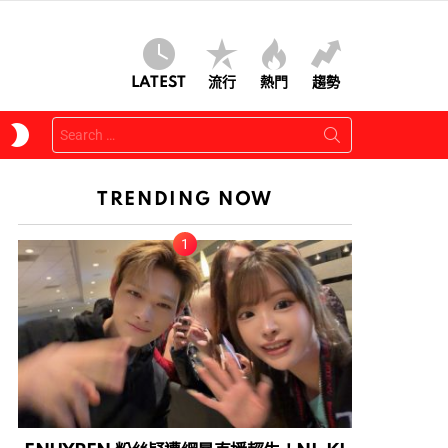
LATEST
流行
熱門
趨勢
Search
SWITCH
for:
SKIN
TRENDING NOW