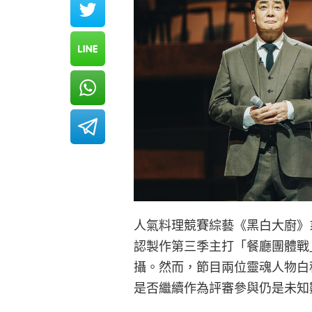
人氣料理競賽綜藝《黑白大廚》
認製作第三季主打「餐廳團體戰」
攝。然而，節目兩位靈魂人物白
是否繼續作為評審參與仍是未知