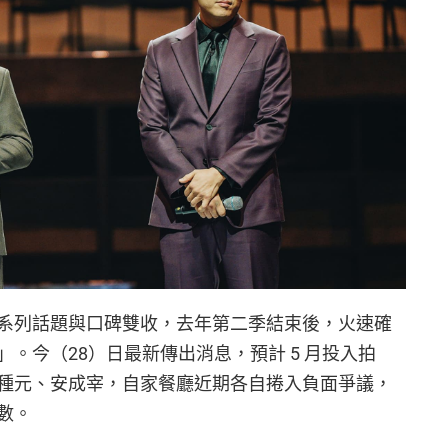
系列話題與口碑雙收，去年第二季結束後，火速確
。今（28）日最新傳出消息，預計 5 月投入拍
種元、安成宰，自家餐廳近期各自捲入負面爭議，
數。