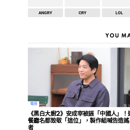
ANGRY
CRY
LOL
YOU MA
電視
《黑白大廚2》安成宰被誣「中國人」！
餐廳名都致敬「這位」，製作組喊告造謠
者