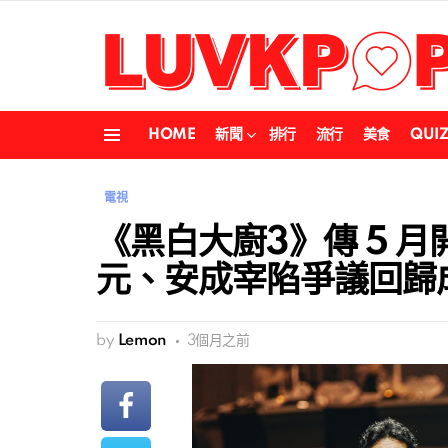
HOME
新聞
排行
流行
美食
QUI
Menu
電視
《黑白大廚3》傳 5 
元、安成宰陷爭議回歸
by
Lemon
3個月之前