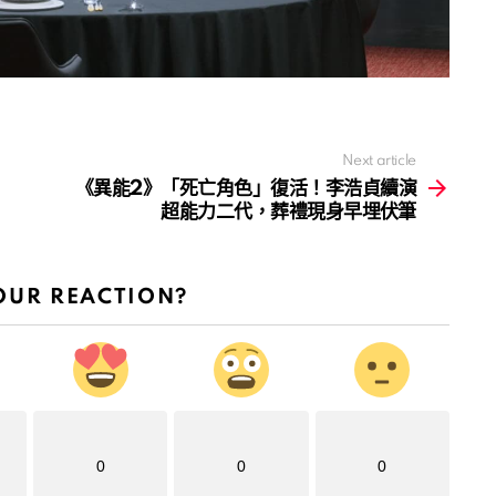
Next article
《異能2》「死亡角色」復活！李浩貞續演
超能力二代，葬禮現身早埋伏筆
OUR REACTION?
0
0
0