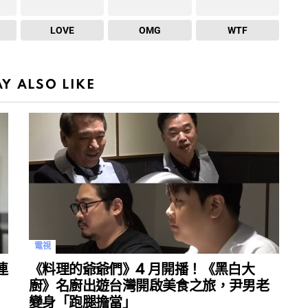
LOVE
OMG
WTF
Y ALSO LIKE
電視
連
《料理的爺爺們》4 月開播！《黑白大
廚》名廚出遊台灣開啟美食之旅，尹男老
變身「跑腿擔當」