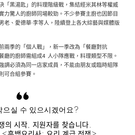
決「黑湯匙」的料理階級戰，集結經米其林等權威
實力驚人的廚師同場較勁。不少參賽主廚也因節目
男老、愛德華·李等人，陸續登上各大綜藝與媒體版
前兩季的「個人戰」，新一季改為「餐廳對抗
餐廳的廚師需組成4 人小隊應戰，料理類型不限。
，強調必須為同一店家成員，不能由朋友或臨時組隊
則可合組參賽。
 막으실 수 있으시겠어요?
쟁의 시작, 지원자를 찾습니다.
 <흑백요리사: 요리 계급 전쟁>