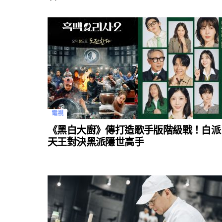
電視
《黑白大廚》傳打造歌手版階級戰！白派
天王對決黑派隱世高手