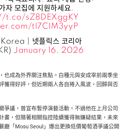
가자 모집에 지원하세요.
://t.co/sZ8DEXggKY
tter.com/tI7CIM3yyP
ix Korea｜넷플릭스 코리아
xKR)
January 16, 2026
，也成為外界關注焦點。白種元與安成宰前兩季坐
評獲得好評，但近期兩人各自捲入風波，回歸與否
關爭議，曾宣布暫停演藝活動。不過他在上月公司
計畫，但隨著相關指控陸續獲得無嫌疑結果，未來
「Mosu Seoul」爆出更換低價葡萄酒爭議公開