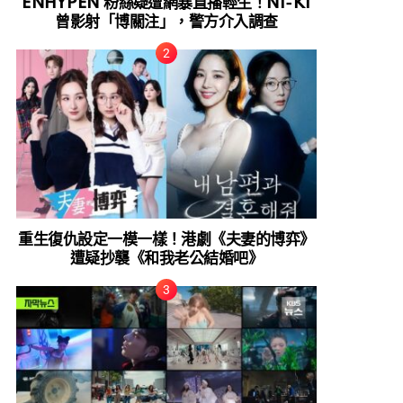
ENHYPEN 粉絲疑遭網暴直播輕生！NI-KI
曾影射「博關注」，警方介入調查
重生復仇設定一模一樣！港劇《夫妻的博弈》
遭疑抄襲《和我老公結婚吧》