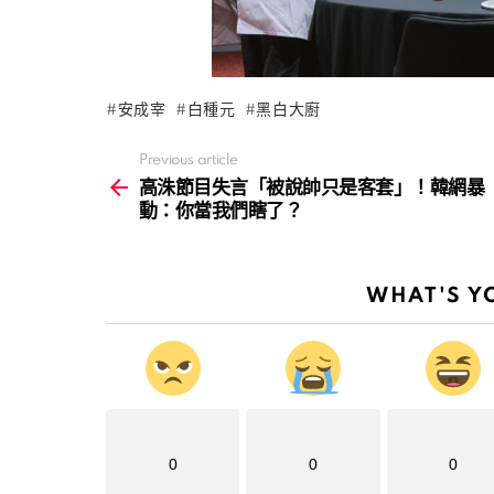
安成宰
白種元
黑白大廚
Previous article
See
more
高洙節目失言「被說帥只是客套」！韓網暴
動：你當我們瞎了？
WHAT'S Y
0
0
0