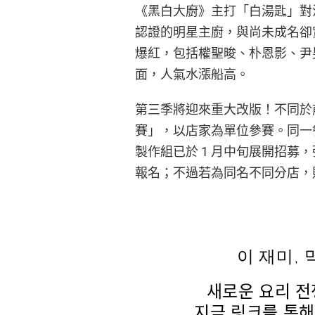
《黑白大廚》主打「白湯匙」對
認證的明星主廚，與尚未成名卻
爆紅，包括權聖晙、朴恩影、尹
面，人氣水漲船高。
第三季將迎來重大改版！不同於
賽」，以店家為單位參賽。同一
製作組已於 1 月中旬展開招募
報名；不過若為同名不同分店，
이 재미,
새로운 요리 전
지금 링크를 통해