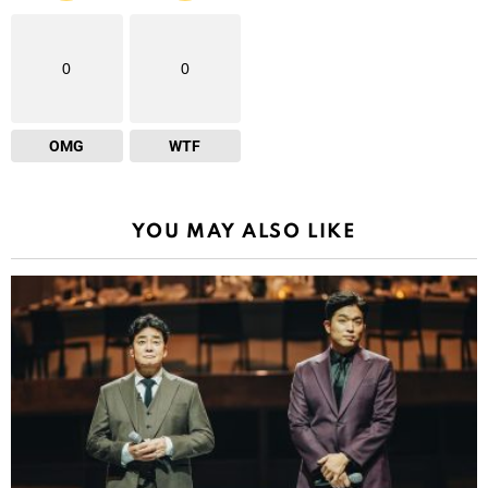
0
0
OMG
WTF
YOU MAY ALSO LIKE