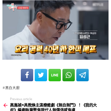
黑白大廚
Previous article
See
more
高胤禎×具教煥主演療癒劇《無自無鬥》！《我的大
叔》編劇執筆聚焦現代人無價值感焦慮