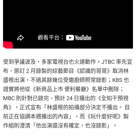
受到爭議波及，多家電視台也火速動作。JTBC 率先宣
布，原訂 2 月錄製的綜藝節目《認識的哥哥》取消林
盛根出演，不過其餘幾位受邀廚師照常錄影；KBS 也
證實將他從《新商品上市 便利餐廳》名單中刪除；
MBC 則針對已錄完、預計 24 日播出的《全知干預視
角》，正式宣布「林盛根的拍攝部分決定不播出。 目
前正在協調本週播出的內容」，而《玩什麼好呢》製
作組則澄清「他出演還沒有確定，也沒錄影」。