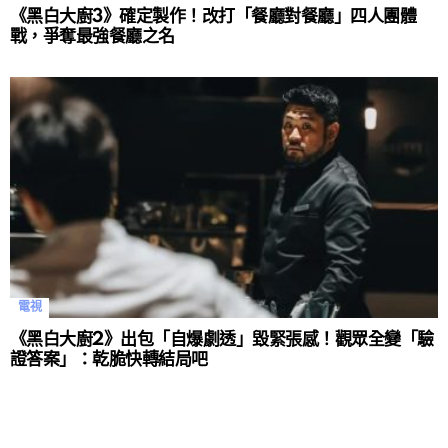
《黑白大廚3》確定製作！改打「餐廳對餐廳」四人團體
戰，爭奪最強餐廳之名
電視
《黑白大廚2》出包「自爆劇透」毀緊張感！觀眾全變「驗
證答案」：乾脆快轉結局吧