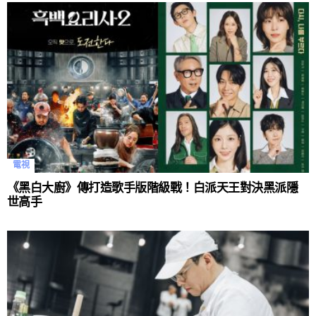
電視
《黑白大廚》傳打造歌手版階級戰！白派天王對決黑派隱
世高手