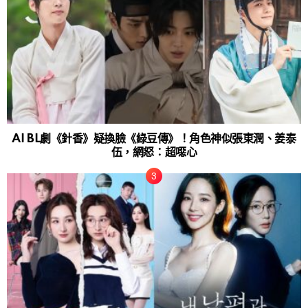
AI BL劇《針香》疑換臉《綠豆傳》！角色神似張東潤、姜泰
伍，網怒：超噁心