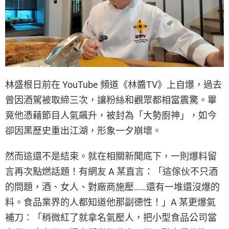
林盛根日前在 YouTube 頻道《林醬TV》上自爆，過去
曾因酒駕被取締三次，讓粉絲和觀眾都相當震驚。畢
竟他憑藉節目人氣飆升，被封為「大勢廚神」，如今
卻因黑歷史重出江湖，形象一夕崩壞。
然而這還不是結束。就在相關新聞底下，一則爆料留
言再次點燃話題！有網友 A 某直言：「這傢伙不只酒
的問題，酒、女人、對廠商施壓……還有一堆還沒爆的
料。食品業界的人都知道他那副德性！」A 某更爆氣
補刀：「稍微紅了就拿名氣壓人，把小型食品公司當