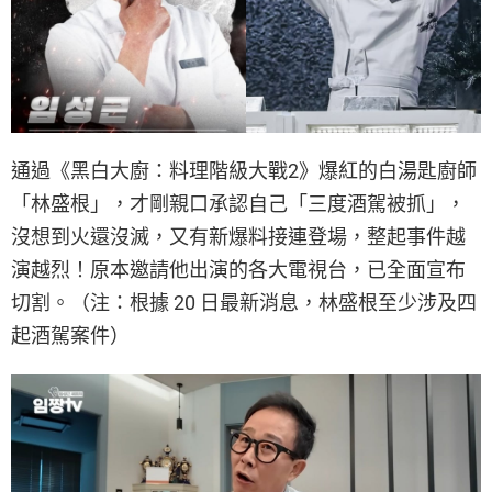
通過《黑白大廚：料理階級大戰2》爆紅的白湯匙廚師
「林盛根」，才剛親口承認自己「三度酒駕被抓」，
沒想到火還沒滅，又有新爆料接連登場，整起事件越
演越烈！原本邀請他出演的各大電視台，已全面宣布
切割。（注：根據 20 日最新消息，林盛根至少涉及四
起酒駕案件）