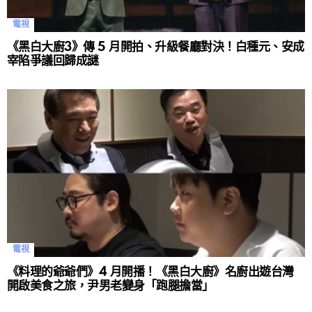
電視
《黑白大廚3》傳 5 月開拍、升級餐廳對決！白種元、安成
宰陷爭議回歸成謎
電視
《料理的爺爺們》4 月開播！《黑白大廚》名廚出遊台灣
開啟美食之旅，尹男老變身「跑腿擔當」