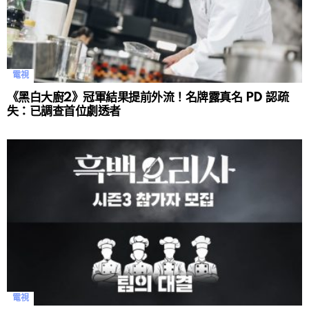
電視
《黑白大廚2》冠軍結果提前外流！名牌露真名 PD 認疏
失：已調查首位劇透者
電視