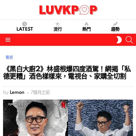
LATEST
流行
熱門
趨勢
S
SWITC
SKIN
Menu
電視
《黑白大廚2》林盛根爆四度酒駕！網揭「私
德更糟」酒色樣樣來，電視台、家購全切割
by
Lemon
7個月之前