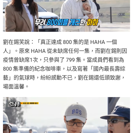
劉在錫笑說：「真正達成 800 集的是 HAHA 一個
人」。原來 HAHA 從未缺席任何一集，而劉在錫則因
疫情曾缺席1次，只參與了 799 集。當成員們看到為
800 集準備的紀念咖啡車，以及寫著「國內最長壽綜
藝」的氣球時，紛紛感動不已，劉在錫還低頭致謝，
場面溫馨。