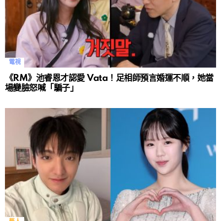
電視
《RM》池睿恩才認愛 Vata！足相師預言婚運不順，她當
場變臉怒喊「騙子」