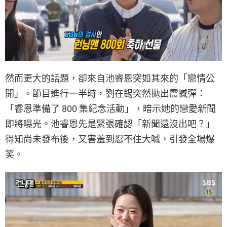
然而更大的話題，卻來自池睿恩突如其來的「戀情公
開」。節目進行一半時，劉在錫突然拋出震撼彈：
「睿恩準備了 800 集紀念活動」，暗示她的戀愛新聞
即將曝光。池睿恩先是緊張確認「新聞還沒出吧？」
得知尚未發布後，又害羞到忍不住大喊，引發全場爆
笑。