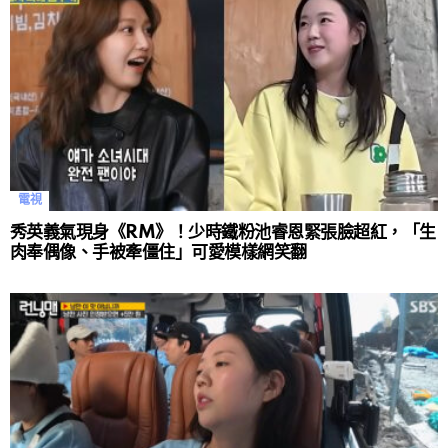
電視
秀英義氣現身《RM》！少時鐵粉池睿恩緊張臉超紅，「生
肉奉偶像、手被牽僵住」可愛模樣網笑翻