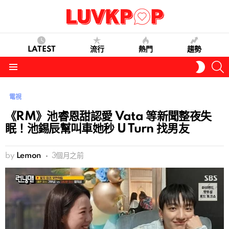
LATEST
流行
熱門
趨勢
S
SWITC
SKIN
Menu
電視
《RM》池睿恩甜認愛 Vata 等新聞整夜失
眠！池錫辰幫叫車她秒 U Turn 找男友
by
Lemon
3個月之前