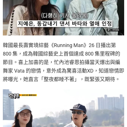
韓國最長壽實境綜藝《Running Man》26 日播出第
800 集，成為韓國綜藝史上首個達成 800 集里程碑的
節目。喜上加喜的是，忙內池睿恩拍攝當天爆出與編
舞家 Vata 的戀情，意外成為驚喜活動XD，知道戀情即
將曝光，她直言「整夜都睡不著」，既緊張又期待。