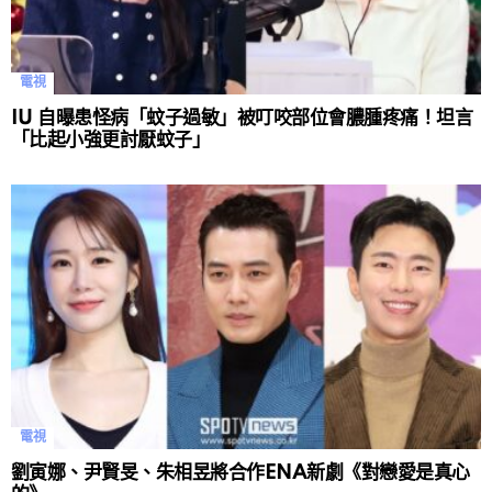
電視
IU 自曝患怪病「蚊子過敏」被叮咬部位會膿腫疼痛！坦言
「比起小強更討厭蚊子」
電視
劉寅娜、尹賢旻、朱相昱將合作ENA新劇《對戀愛是真心