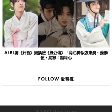
AI BL劇《針香》疑換臉《綠豆傳》！角色神似張東潤、姜泰
伍，網怒：超噁心
FOLLOW 愛韓瘋
© 2026 by luvkpop.com