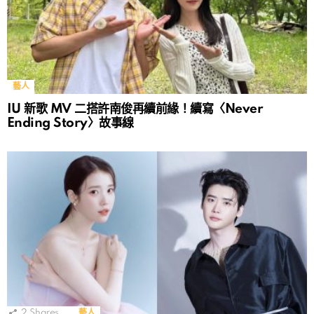
藝人
IU 新歌 MV 二搭許南俊再續前緣！續寫〈Never
Ending Story〉故事線
2
Shares
藝人