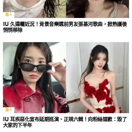
藝人
IU 久違曬近況！背景音樂選前男友張基河歌曲，掀熱議後
悄悄移除
藝人
IU 耳疾惡化宣布延期巡演、正規六輯！向粉絲道歉：毀了
大家的下半年