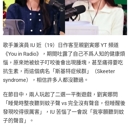
歌手兼演員 IU 近（19）日作客至親劉寅娜 YT 頻道
《You in Radio》，期間吐露了自己不爲人知的健康煩
惱，原來她被蚊子叮咬後會出現腫塊，甚至痛得要吃
抗生素，而這個病名「斯基特症候群」（Skeeter
syndrome），相信許多人都沒聽過。
在節目中，兩人玩起了二選一平衡遊戲，劉寅娜問
「睡覺時整夜聽到蚊子聲 vs 完全沒有聲音，但睡醒後
發現咬得很厲害」，IU 苦惱了一會說「我寧願聽到蚊
子的聲音」。