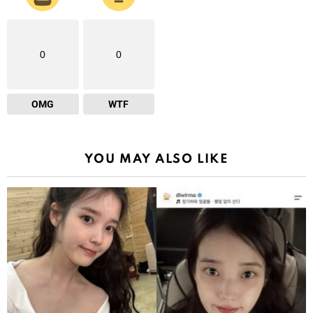
0
0
OMG
WTF
YOU MAY ALSO LIKE