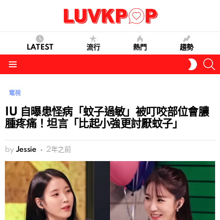
LATEST
流行
熱門
趨勢
S
SWITC
SKIN
Menu
電視
IU 自曝患怪病「蚊子過敏」被叮咬部位會膿
腫疼痛！坦言「比起小強更討厭蚊子」
by
Jessie
2年之前