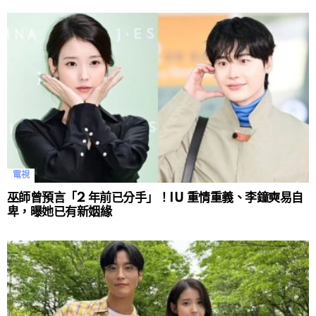
電視
巫師曾預言「2 年前已分手」！IU 重情重義、李鐘奭易自
卑，曝她已有新姻緣