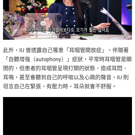
此外，IU 曾透露自己罹患「耳咽管開放症」，伴隨著
「自聽增強（autophony）」症狀，平常時耳咽管是關
閉的，但患者的耳咽管呈現打開的狀態，造成耳悶、
耳鳴，甚至會聽到自己的呼吸以及心跳的聲音，IU 則
坦言自己在緊張、有壓力時，耳朵就會不舒服。