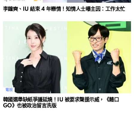
李鐘奭、IU 結束 4 年戀情！知情人士曝主因：工作太忙
電視
韓國選舉缺紙爭議延燒！IU 被要求聲援示威，《藉口
GO》也被政治留言洗版