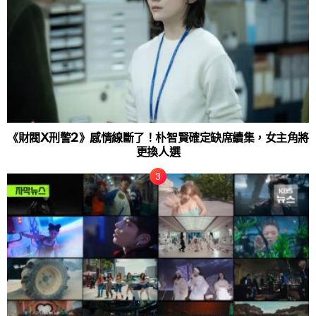
《財閥X刑警2》感情線斷了！朴智賢確定缺席續集，女主角將
更換人選