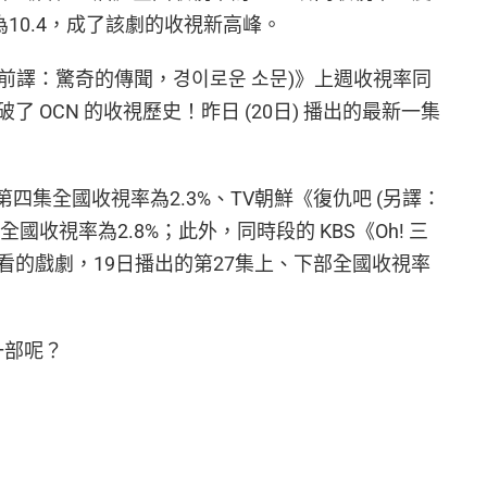
為10.4，成了該劇的收視新高峰。
 (前譯：驚奇的傳聞，경이로운 소문)》上週收視率同
 OCN 的收視歷史！昨日 (20日) 播出的最新一集
》第四集全國收視率為2.3%、TV朝鮮《復仇吧 (另譯：
國收視率為2.8%；此外，同時段的 KBS《Oh! 三
看的戲劇，19日播出的第27集上、下部全國收視率
一部呢？