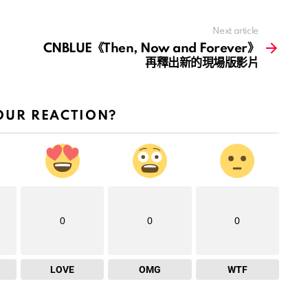
Next article
CNBLUE《Then, Now and Forever》
再釋出新的現場版影片
OUR REACTION?
0
0
0
LOVE
OMG
WTF