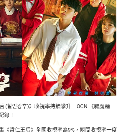
 (철인왕후)》收視率持續攀升！OCN 《驅魔麵
紀錄！
集《哲仁王后》全國收視率為9%，瞬間收視率一度