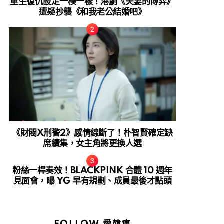
重生復仇設定一模一樣！港劇《夫妻的博弈》
遭疑抄襲《和我老公結婚吧》
《財閥X刑警2》感情線斷了！朴智賢確定缺
席續集，女主角將更換人選
粉絲一桿奏效！BLACKPINK 合體 10 週年
見面會，曝 YG 早有規劃、成員最後才點頭