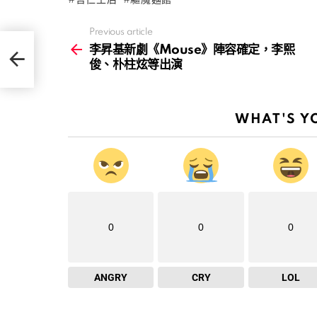
哲仁王后
驅魔麵館
Previous article
See
more
李昇基新劇《Mouse》陣容確定，李熙
熙俊、
俊、朴柱炫等出演
WHAT'S Y
0
0
0
ANGRY
CRY
LOL