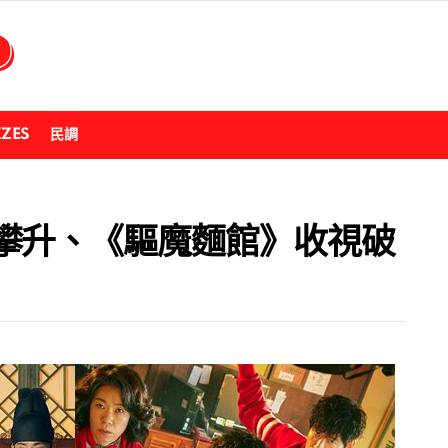
ZZES
民調
攀升、《驅魔麵館》收視破