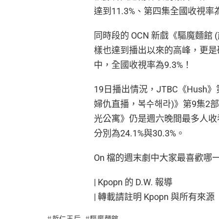
達到11.3%、第四集全國收視率
同時段的 OCN 新戲《驅魔麵館
樣也達到播出以來的高峰，更是破了
中，全國收視率為9.3%！
19日播出情況，JTBC《Hush
婦仇直播，복수해라)》第9集2部全
光公寓》仍是週六晚間最多人收
分別為24.1%與30.3%。
On 檔的週末劇中大家最喜歡哪
| Kpopn 的 D.W. 報導
| 轉載請註明 Kpopn 與所有來源