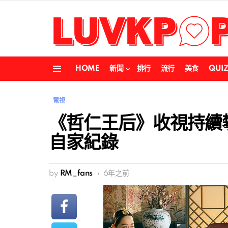
HOME
新聞
排行
流行
美食
QUI
Menu
電視
《哲仁王后》收視持續
自家紀錄
by
RM_fans
6年之前