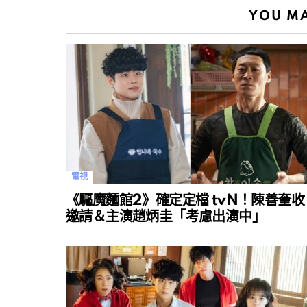
YOU MA
電視
《驅魔麵館2》確定定檔 tvN！陳善奎收
邀請＆主演趙炳圭「考慮出演中」