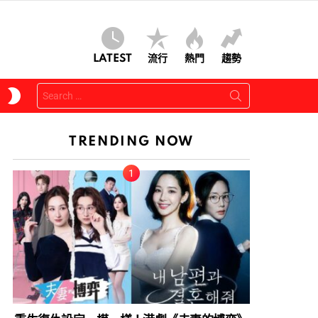
LATEST
流行
熱門
趨勢
Search
SWITCH
for:
SKIN
TRENDING NOW