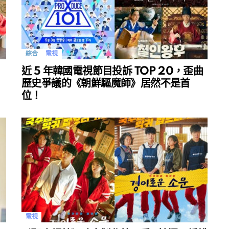
綜合
電視
近 5 年韓國電視節目投訴 TOP 20，歪曲
歷史爭議的《朝鮮驅魔師》居然不是首
位！
電視