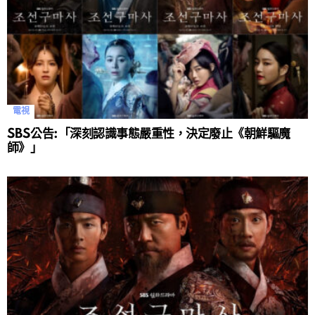
電視
SBS公告:「深刻認識事態嚴重性，決定廢止《朝鮮驅魔
師》」