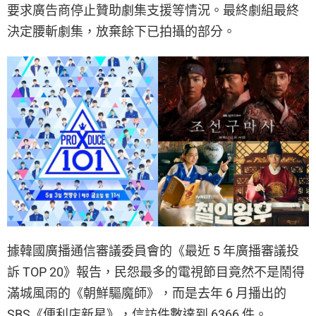
要求廣告商停止贊助劇集支援等情況。最終劇組最終
決定腰斬劇集，放棄餘下已拍攝的部分。
據韓國廣播通信審議委員會的《最近 5 年廣播審議投
訴 TOP 20》報告，民怨最多的電視節目竟然不是鬧得
滿城風雨的《朝鮮驅魔師》，而是去年 6 月播出的
SBS《便利店新星》，信訪件數達到 6366 件。