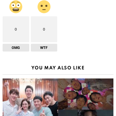
0
0
OMG
WTF
YOU MAY ALSO LIKE