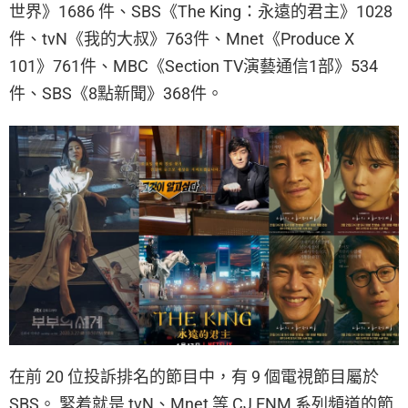
世界》1686 件、SBS《The King：永遠的君主》1028
件、tvN《我的大叔》763件、Mnet《Produce X
101》761件、MBC《Section TV演藝通信1部》534
件、SBS《8點新聞》368件。
在前 20 位投訴排名的節目中，有 9 個電視節目屬於
SBS。 緊着就是 tvN、Mnet 等 CJ ENM 系列頻道的節