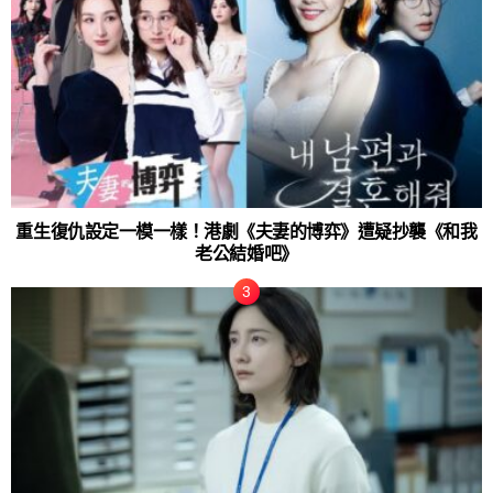
重生復仇設定一模一樣！港劇《夫妻的博弈》遭疑抄襲《和我
老公結婚吧》