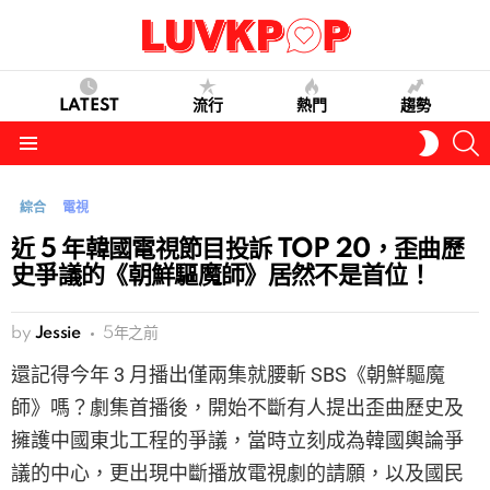
LATEST
流行
熱門
趨勢
S
SWITC
SKIN
Menu
綜合
電視
近 5 年韓國電視節目投訴 TOP 20，歪曲歷
史爭議的《朝鮮驅魔師》居然不是首位！
by
Jessie
5年之前
還記得今年 3 月播出僅兩集就腰斬 SBS《朝鮮驅魔
師》嗎？劇集首播後，開始不斷有人提出歪曲歷史及
擁護中國東北工程的爭議，當時立刻成為韓國輿論爭
議的中心，更出現中斷播放電視劇的請願，以及國民