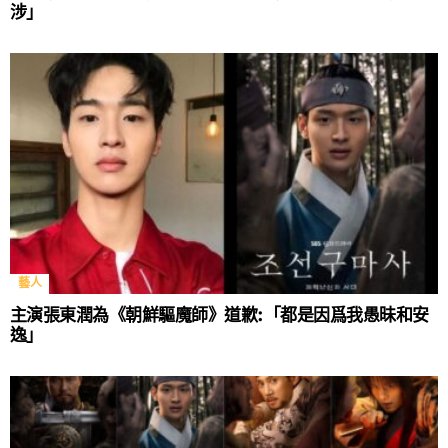
涉」
藝人
主演張東潤為《朝鮮驅魔師》道歉:「都是因爲我愚昧和安
逸」