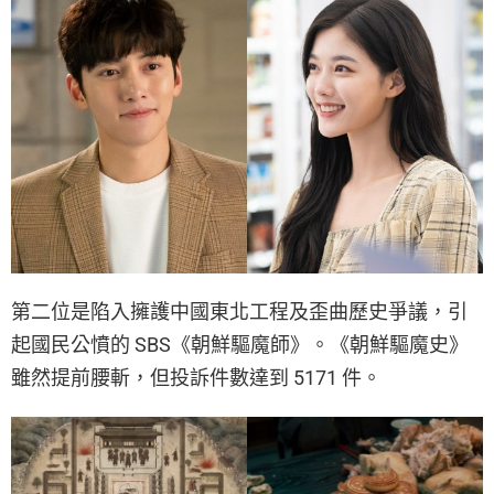
第二位是陷入擁護中國東北工程及歪曲歷史爭議，引
起國民公憤的 SBS《朝鮮驅魔師》。《朝鮮驅魔史》
雖然提前腰斬，但投訴件數達到 5171 件。