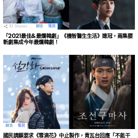
10
Shares
綜合
電視
「2021最佳&最爛韓劇」《機智醫生生活》連冠，兩集腰
斬劇集成今年最爛韓劇！
綜合
電視
國民請願要求《雪滴花》中止製作，青瓦台回應「不能干