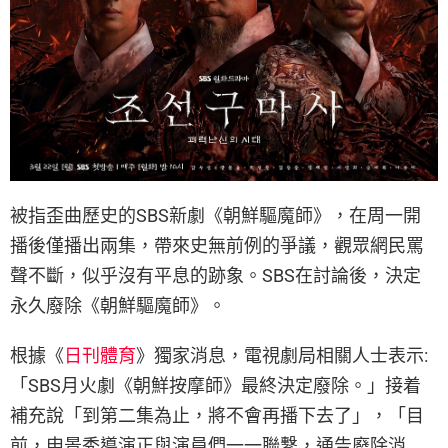
被指歪曲歷史的SBS新劇《朝鮮驅魔師》，在周一開
播後僅播出兩集，帶來史無前例的爭議，觀眾網民罵
聲不斷，似乎沒有平息的跡象。SBS在討論後，決定
永久廢除《朝鮮驅魔師》。
根據《
日刊體育
》獨家消息，電視劇局相關人士表示:
「SBS月火劇《朝鮮按摩師》最終決定廢除。」接着
補充說「到第二集為止，將不會再播下去了」，「目
前，申景秀導演正與演員們一一聯繫，通告廢除消