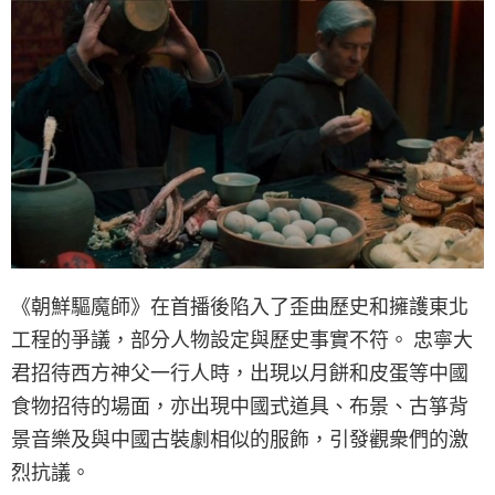
《朝鮮驅魔師》在首播後陷入了歪曲歷史和擁護東北
工程的爭議，部分人物設定與歷史事實不符。 忠寧大
君招待西方神父一行人時，出現以月餅和皮蛋等中國
食物招待的場面，亦出現中國式道具、布景、古箏背
景音樂及與中國古裝劇相似的服飾，引發觀衆們的激
烈抗議。