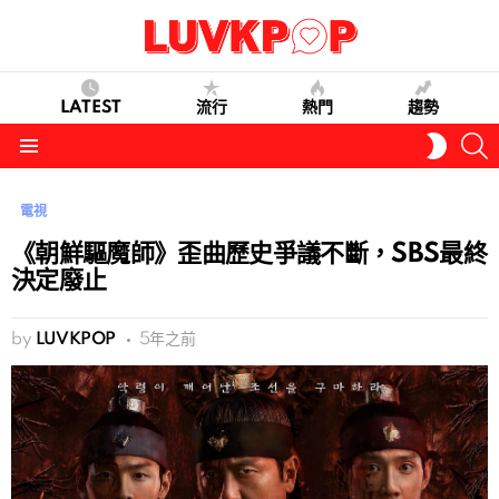
LATEST
流行
熱門
趨勢
S
SWITC
SKIN
Menu
電視
《朝鮮驅魔師》歪曲歷史爭議不斷，SBS最終
決定廢止
by
LUVKPOP
5年之前