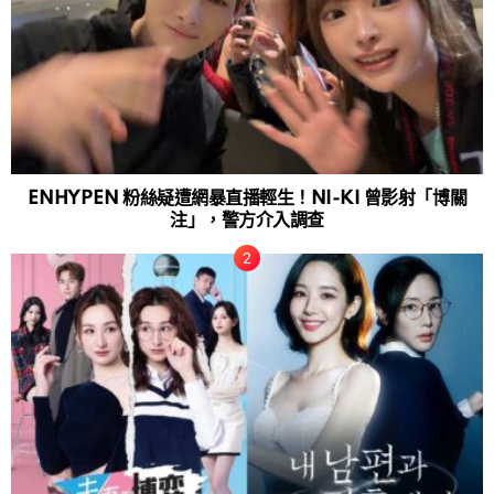
ENHYPEN 粉絲疑遭網暴直播輕生！NI-KI 曾影射「博關
注」，警方介入調查