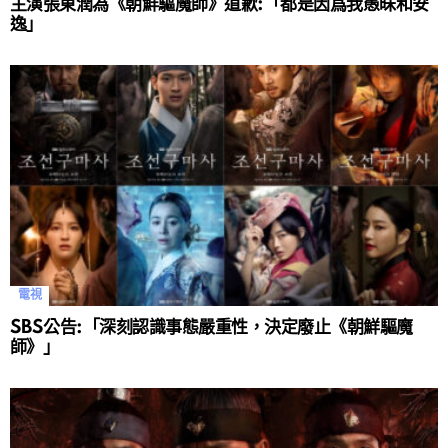
主演張東潤為《朝鮮驅魔師》道歉:「都是因爲我愚昧和安
逸」
電視
SBS公告:「深刻認識事態嚴重性，決定廢止《朝鮮驅魔
師》」