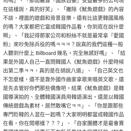
司嗎」、「那間最靠『國族自豪』受益最多的公司現
在這樣說，真的好笑」、「撇除《魷魚遊戲》的內容
不談，裡面的遊戲和背景音樂，還有比這更韓國風格
的嗎？大家都把它當成韓國作品看，你到底在說什麼
啊」、「我記得那家公司和粉絲不就是最常拿『愛國
粉』來吵免除兵役的嗎ㅋㅋㅋ？說真的我們這種一般
人聽到什麼上 Billboard 幾名，完全無感好嗎」、「結
果是外國人自己一直問韓國人《魷魚遊戲》什麼時候
出第二季ㅋㅋ，真的是在胡說八道」、「自己英文也
不怎麼樣，還不是靠外國作曲家拿歌來唱英文歌，還
是先去管好你們那些偶像吧。結果《魷魚遊戲》是韓
國導演拍的、全體韓國演員用韓語演出，還是以韓國
傳統遊戲為素材，居然敢嘴它ㅋㅋ」、「你是跟那些
專門貶韓的人混在一起嗎？大家明明都當成韓國作品
在看，你在鬧哪樣？？？」、「自家團體才是最會賣