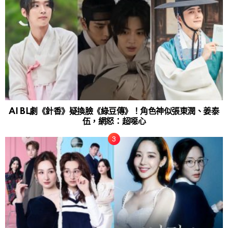
AI BL劇《針香》疑換臉《綠豆傳》！角色神似張東潤、姜泰
伍，網怒：超噁心