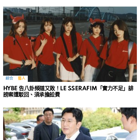
綜合
藝人
HYBE 告八卦頻道又敗！LE SSERAFIM「實力不足」誹
謗案遭駁回、須承擔訟費