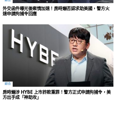
綜合
外交函件曝光後案情加速！房時爀否認求助美國，警方火
速申請拘捕令回應
綜合
房時爀涉 HYBE 上市詐欺重罪！警方正式申請拘捕令，美
方出手成「神助攻」