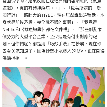
愛國情懷的，結果反而在貶低靠純內容爆紅的《魷魚
遊戲》，真的有夠神經病ㅋㅋ」、「靠著所謂的「愛
國行銷」一路壯大的 HYBE，現在居然說出這種話，本
身就是前後矛盾、完全說不通的事啊」、「我覺得
Netflix 和《魷魚遊戲》都在文件裡」、「那些剝削廉
價勞力的大型平台企業，至少還是有付出對應的報
酬。但你們呢？卻是用「巧妙手法」在抄襲，現在你
去看 X 就知道了，因為抄襲小眾藝人的 MV，正在鬧得
沸沸揚揚」。