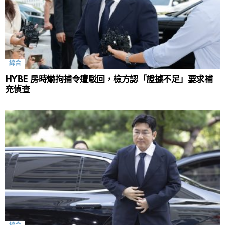
綜合
HYBE 房時爀拘捕令遭駁回，檢方認「證據不足」要求補
充偵查