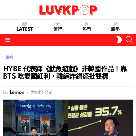
LATEST
流行
熱門
趨勢
S
SWITC
SKIN
Menu
電視
HYBE 代表踩《魷魚遊戲》非韓國作品！靠
BTS 吃愛國紅利，韓網炸鍋怒批雙標
by
Lemon
大約1年之前