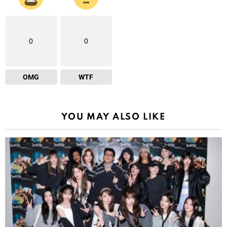
0
0
OMG
WTF
YOU MAY ALSO LIKE