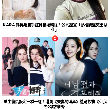
KARA 韓昇延雙手狂抖嚇壞粉絲！公司證實「頸椎間盤突出惡
化」
重生復仇設定一模一樣！港劇《夫妻的博弈》遭疑抄襲《和我
老公結婚吧》