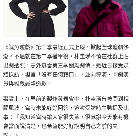
《魷魚遊戲》第三季最近正式上線，掀起全球追劇熱
潮。不過就在第二季播畢後，朴圭瑛不慎在社群上貼
出劇透照，意外爆雷第三季關鍵劇情，她近日接受媒
體採訪，坦言「沒有任何藉口」，並向導演、同劇演
員與觀眾誠摯道歉。
事實上，在早前的製作發表會中，朴圭瑛曾被問到相
關風波，當時未能好好回答，這次受訪時主動提及此
事：「我知道當時讓大家很失望，很感謝今天能有機
會當面說清楚，也希望能好好說明自己之前的失
誤」。