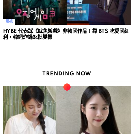
電視
HYBE 代表踩《魷魚遊戲》非韓國作品！靠 BTS 吃愛國紅
利，韓網炸鍋怒批雙標
TRENDING NOW