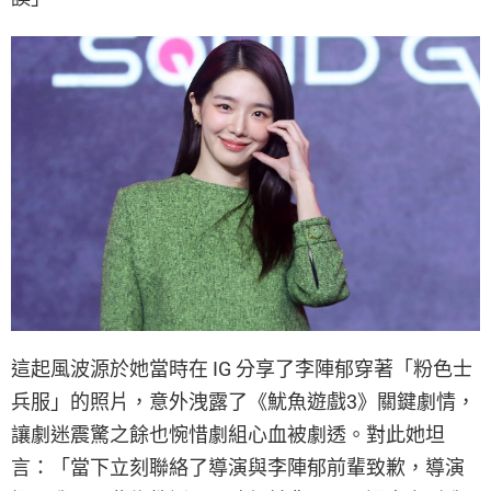
這起風波源於她當時在 IG 分享了李陣郁穿著「粉色士
兵服」的照片，意外洩露了《魷魚遊戲3》關鍵劇情，
讓劇迷震驚之餘也惋惜劇組心血被劇透。對此她坦
言：「當下立刻聯絡了導演與李陣郁前輩致歉，導演