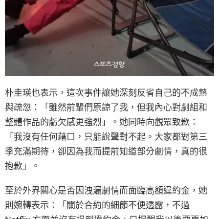
朴圭瑛也表示，這次事件讓她深刻反省自己的不成熟
與疏忽：「雖然前輩們原諒了我，但我內心對劇組和
整體作品的虧欠感更強烈」。她同時向觀眾致歉：
「我沒有任何藉口，只能說聲對不起。大家都對第三
季充滿期待，卻因為我而提前知道部分劇情，真的很
抱歉」。
至於外界關心是否因洩漏劇情而面臨高額違約金，她
則婉轉表示：「關於合約的細節不便透露，不過