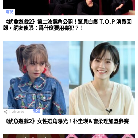
電視
《魷魚遊戲2》第二波選角公開！驚見白髮 T.O.P 演員回
歸，網友傻眼：爲什麼要用毒犯？！
1
Shares
電視
《魷魚遊戲2》女性選角曝光！朴圭瑛＆曺柔理加盟參賽