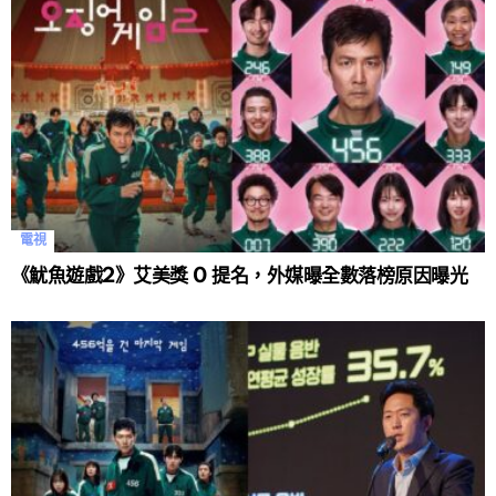
電視
《魷魚遊戲2》艾美獎 0 提名，外媒曝全數落榜原因曝光