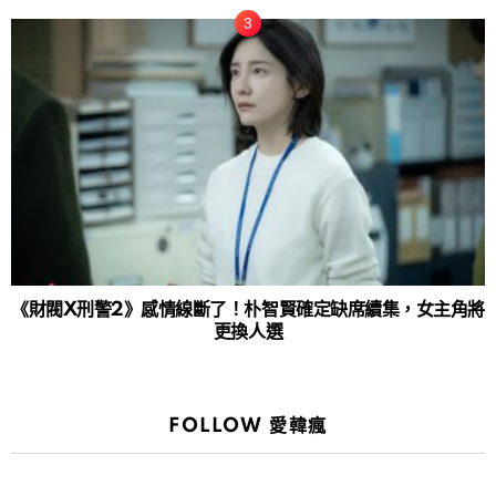
《財閥X刑警2》感情線斷了！朴智賢確定缺席續集，女主角將
更換人選
FOLLOW 愛韓瘋