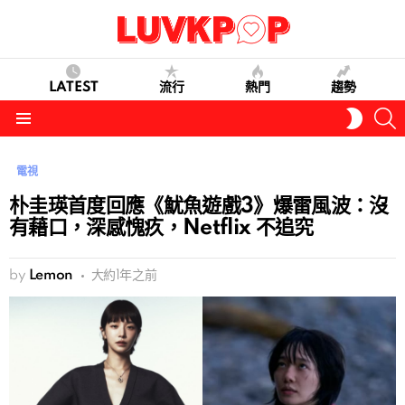
LATEST
流行
熱門
趨勢
S
SWITC
SKIN
Menu
電視
朴圭瑛首度回應《魷魚遊戲3》爆雷風波：沒
有藉口，深感愧疚，Netflix 不追究
by
Lemon
大約1年之前