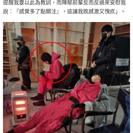
提醒我要以此為教訓，而陣郁前輩反而反過來安慰我
說：『感覺多了點關注』，這讓我既感激又愧疚」。