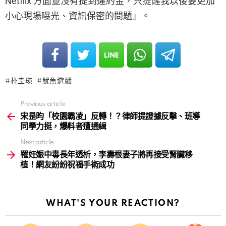
Netflix 方面並沒有提到違約金，只提醒我以後要更加
小心現場曝光、資訊保密的問題」。
朴圭瑛
魷魚遊戲
Previous article
See
more
宋昰昀「校園霸凌」反轉！？律師提證據反擊、班導
同學力挺，爆料者遭通緝
Next article
罹妊娠中毒長年透析，李壽根妻子將再接受腎臟移
植！網友紛紛祝福手術成功
WHAT'S YOUR REACTION?