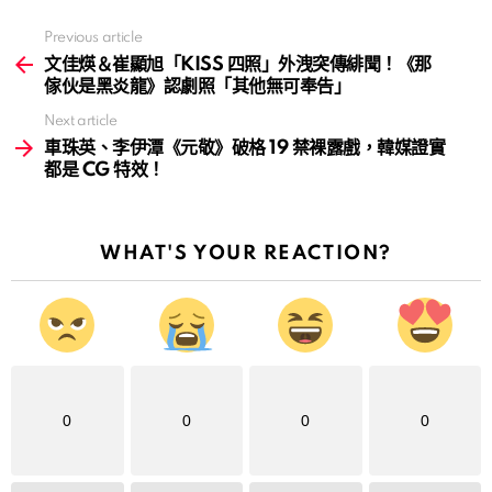
Previous article
See
more
文佳煐＆崔顯旭「KISS 四照」外洩突傳緋聞！《那
傢伙是黑炎龍》認劇照「其他無可奉告」
Next article
車珠英、李伊潭《元敬》破格 19 禁裸露戲，韓媒證實
都是 CG 特效！
WHAT'S YOUR REACTION?
0
0
0
0