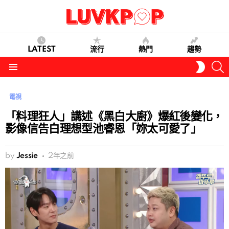
LATEST
流行
熱門
趨勢
S
SWITC
SKIN
Menu
電視
「料理狂人」講述《黑白大廚》爆紅後變化，
影像信告白理想型池睿恩「妳太可愛了」
by
Jessie
2年之前