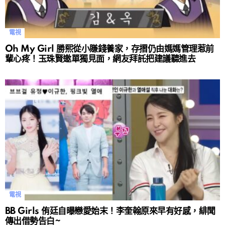
電視
Oh My Girl 勝熙從小賺錢養家，存摺仍由媽媽管理惹前
輩心疼！玉珠賢邀單獨見面，網友拜託把建議聽進去
電視
BB Girls 侑廷自曝戀愛始末！李奎翰原來早有好感，緋聞
傳出借勢告白~