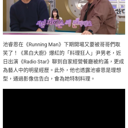
池睿恩在《Running Man》下期開場又要被哥哥們取
笑了！《黑白大廚》爆紅的「料理狂人」尹男老，近
日出演《Radio Star》聊到自家經營餐廳被約滿，更成
為藝人中的明星經歷。此外，他也透露池睿恩是理想
型，通過影像信告白，會為她特制料理。