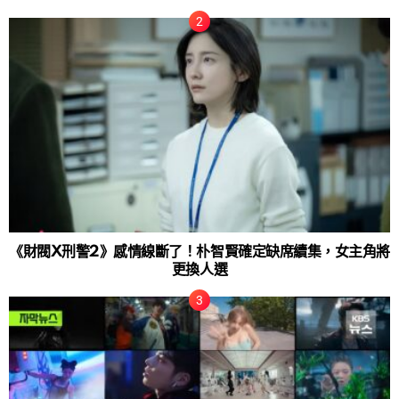
《財閥X刑警2》感情線斷了！朴智賢確定缺席續集，女主角將
更換人選