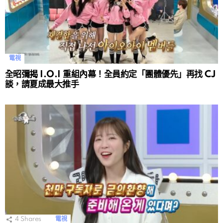
電視
全昭彌揭 I.O.I 重組內幕！全員約定「團體優先」再找 CJ
談，請夏成最大推手
4
Shares
電視