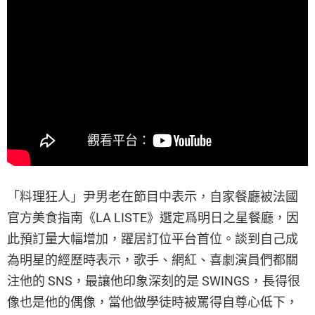
「料理狂人」尹男老在節目中表示，自家餐廳被法國
官方美食指南《LA LISTE》選定爲明日之星餐廳，因
此預訂量大幅增加，躍居訂位平台首位。談到自己成
為明星的經歷時表示，歌手、網紅、喜劇演員們都關
注他的 SNS，最讓他印象深刻的是 SWINGS，長得很
像也是他的偶像，當他做學徒時被罵得自尊心低下，