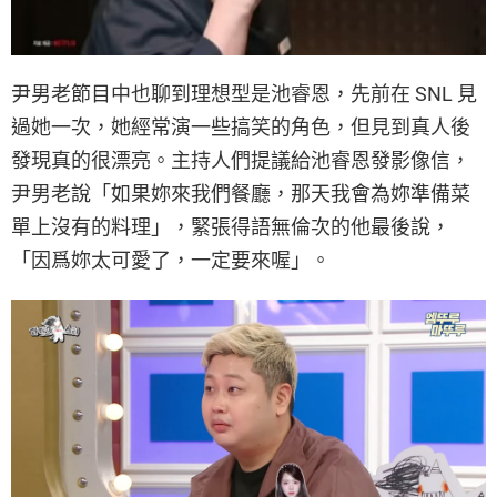
尹男老節目中也聊到理想型是池睿恩，先前在 SNL 見
過她一次，她經常演一些搞笑的角色，但見到真人後
發現真的很漂亮。主持人們提議給池睿恩發影像信，
尹男老說「如果妳來我們餐廳，那天我會為妳準備菜
單上沒有的料理」，緊張得語無倫次的他最後說，
「因爲妳太可愛了，一定要來喔」。