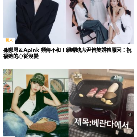
藝人
孫娜恩＆Apink 頻傳不和！親曝缺席尹普美婚禮原因：祝
福她的心從沒變