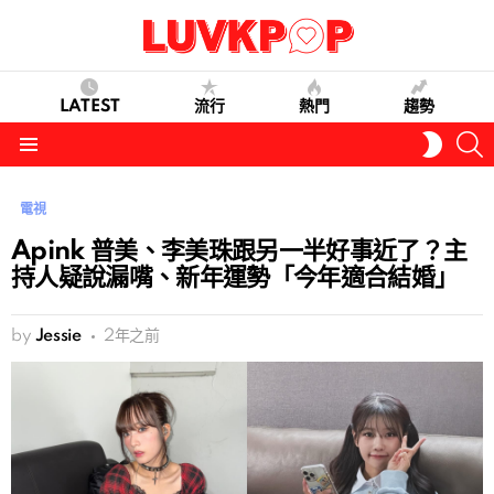
LATEST
流行
熱門
趨勢
S
SWITC
SKIN
Menu
電視
Apink 普美、李美珠跟另一半好事近了？主
持人疑說漏嘴、新年運勢「今年適合結婚」
by
Jessie
2年之前