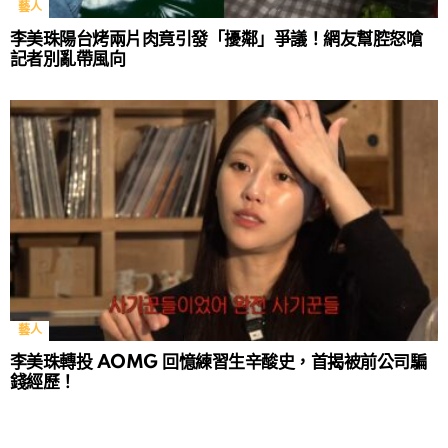
藝人
李美珠陽台烤兩片肉竟引發「擾鄰」爭議！網友幫腔怒嗆
記者別亂帶風向
藝人
李美珠轉投 AOMG 回憶練習生辛酸史，首揭被前公司騙
錢經歷！