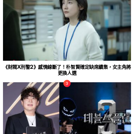
《財閥X刑警2》感情線斷了！朴智賢確定缺席續集，女主角將
更換人選