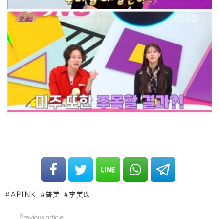
APINK
普美
李美珠
Previous article
See