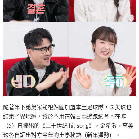
隨著年下弟弟宋範根歸國加盟本土足球隊，李美珠也
結束了異地戀，終於不用在韓日兩邊跑約會。在昨
（3）日播出的《二十世紀 hit-song》，金希澈、李美
珠各自讀出對方今年的土亭秘訣（新年運勢）。