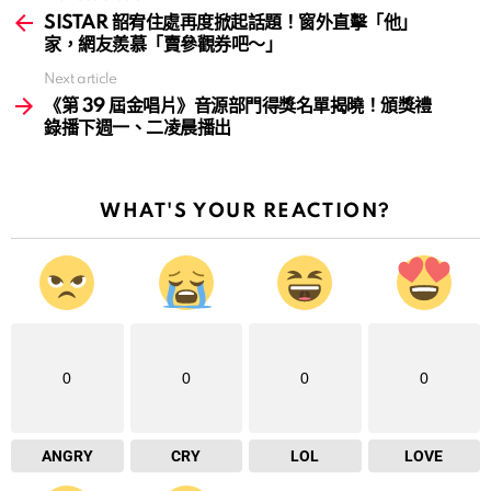
more
SISTAR 韶宥住處再度掀起話題！窗外直擊「他」
家，網友羨慕「賣參觀券吧～」
Next article
《第 39 屆金唱片》音源部門得獎名單揭曉！頒獎禮
錄播下週一、二凌晨播出
WHAT'S YOUR REACTION?
0
0
0
0
ANGRY
CRY
LOL
LOVE