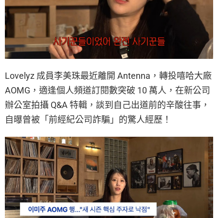
Lovelyz 成員李美珠最近離開 Antenna，轉投嘻哈大廠
AOMG，適逢個人頻道訂閱數突破 10 萬人，在新公司
辦公室拍攝 Q&A 特輯，談到自己出道前的辛酸往事，
自曝曾被「前經紀公司詐騙」的驚人經歷！