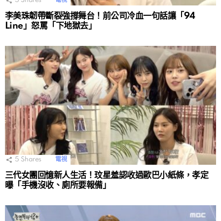
5
Shares
電視
李美珠韌帶斷裂強撐舞台！前公司冷血一句話讓「94
Line」怒罵「下地獄去」
5
Shares
電視
三代女團回憶新人生活！玟星羞認收過歐巴小紙條，孝定
曝「手機沒收、廁所要報備」