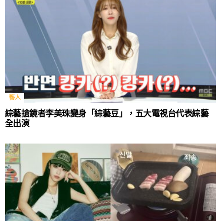
藝人
綜藝搶鏡者李美珠變身「綜藝豆」，五大電視台代表綜藝
全出演