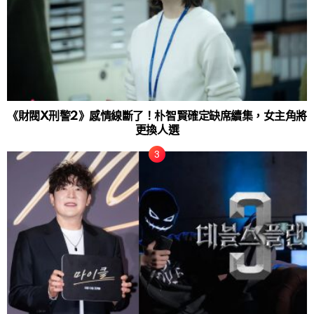
《財閥X刑警2》感情線斷了！朴智賢確定缺席續集，女主角將
更換人選