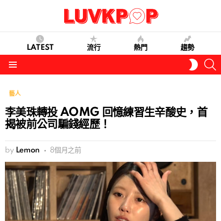
LATEST
流行
熱門
趨勢
S
SWITC
SKIN
Menu
藝人
李美珠轉投 AOMG 回憶練習生辛酸史，首
揭被前公司騙錢經歷！
by
Lemon
8個月之前