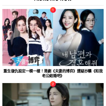
重生復仇設定一模一樣！港劇《夫妻的博弈》遭疑抄襲《和我
老公結婚吧》