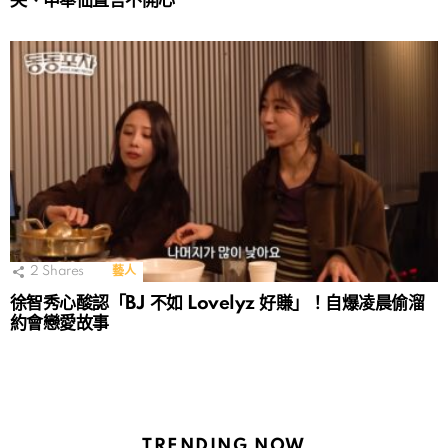
哭、申奉仙直言不開心
2
Shares
藝人
徐智秀心酸認「BJ 不如 Lovelyz 好賺」！自爆凌晨偷溜
約會戀愛故事
TRENDING NOW