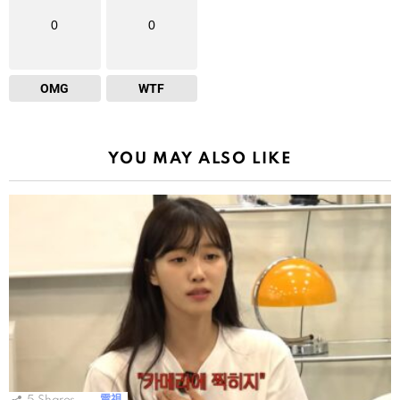
0
0
OMG
WTF
YOU MAY ALSO LIKE