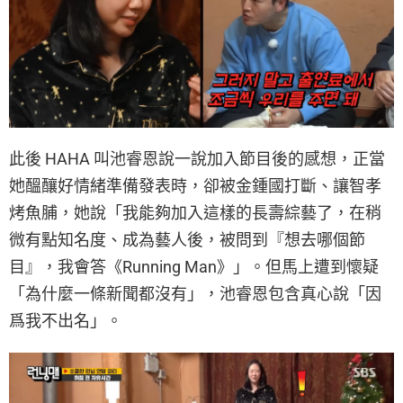
此後 HAHA 叫池睿恩說一說加入節目後的感想，正當
她醞釀好情緒準備發表時，卻被金鍾國打斷、讓智孝
烤魚脯，她說「我能夠加入這樣的長壽綜藝了，在稍
微有點知名度、成為藝人後，被問到『想去哪個節
目』，我會答《Running Man》」。但馬上遭到懷疑
「為什麼一條新聞都沒有」，池睿恩包含真心說「因
爲我不出名」。