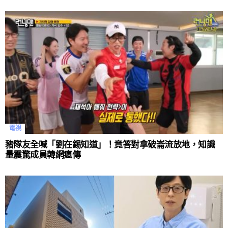
電視
豬隊友全喊「劉在錫知道」！竟答對拿破崙流放地，知識
量震驚成員韓網瘋傳