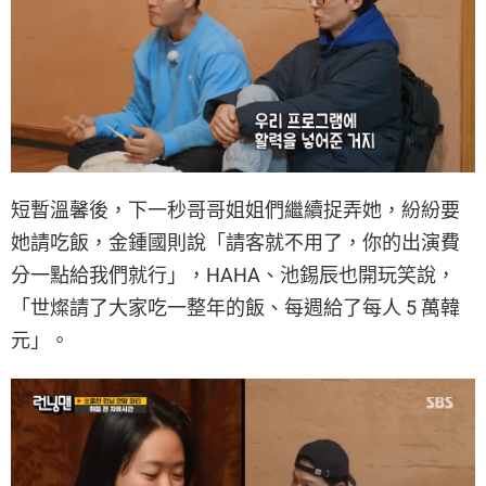
短暫溫馨後，下一秒哥哥姐姐們繼續捉弄她，紛紛要
她請吃飯，金鍾國則說「請客就不用了，你的出演費
分一點給我們就行」，HAHA、池錫辰也開玩笑說，
「世燦請了大家吃一整年的飯、每週給了每人 5 萬韓
元」。