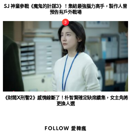
SJ 神童參戰《魔鬼的計謀3》！集結最強腦力高手，製作人曾
預告有戶外戰場
《財閥X刑警2》感情線斷了！朴智賢確定缺席續集，女主角將
更換人選
FOLLOW 愛韓瘋