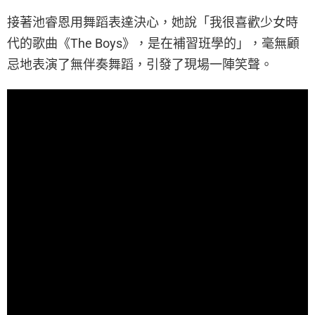
接著池睿恩用舞蹈表達決心，她說「我很喜歡少女時
代的歌曲《The Boys》，是在補習班學的」，毫無顧
忌地表演了無伴奏舞蹈，引發了現場一陣笑聲。