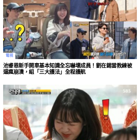
電視
池睿恩新手開車基本知識全忘嚇壞成員！劉在錫當教練被
逼瘋崩潰，組「三大護法」全程護航