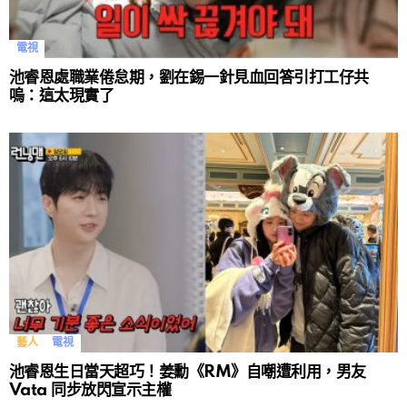
電視
池睿恩處職業倦怠期，劉在錫一針見血回答引打工仔共
嗚：這太現實了
藝人
電視
池睿恩生日當天超巧！姜勳《RM》自嘲遭利用，男友
Vata 同步放閃宣示主權