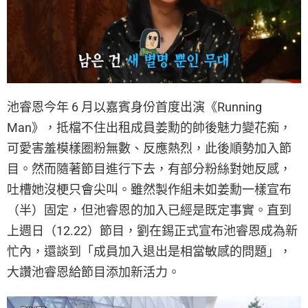
池睿恩今年 6 月以嘉賓身份首度出演《Running
Man》，抵檔不住出租成員姜勳的帥後魅力變花痴，
可愛害羞模樣圈粉無數、反應熱烈，此後順勢加入節
目。然而隨著節目進行下去，有部分粉絲對她反感，
吐槽她沒梗只會尖叫。雖然製作組未如姜勳一樣宣布
（半）固定，但池睿恩的加入已經是既定事實。直到
上週日（12.22）節目，劉在錫正式宣布池睿恩成為新
忙內，還談到「成員加入退出是相當敏感的問題」，
大讚池睿恩給節目添加新活力。