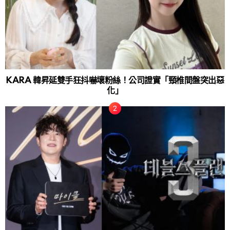
KARA 韓昇延雙手狂抖嚇壞粉絲！公司證實「頸椎間盤突出惡
化」