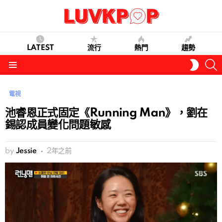
LATEST
流行
熱門
趨勢
S
SWITC
SKIN
Menu
電視
池睿恩正式固定《Running Man》，劉在
錫認成員變化問題敏感
by
Jessie
2年之前