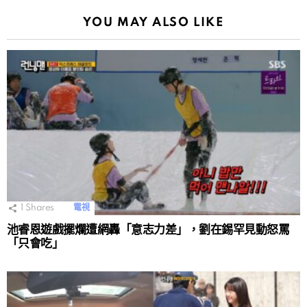
YOU MAY ALSO LIKE
1
Shares
電視
池睿恩遊戲擺爛遭網轟「意志力差」，劉在錫罕見動怒罵
「只會吃」