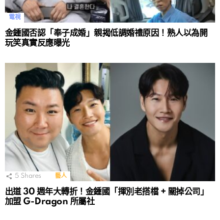
電視
金鍾國否認「奉子成婚」親揭低調婚禮原因！熟人以為開
玩笑真實反應曝光
5
Shares
藝人
出道 30 週年大轉折！金鍾國「揮別老搭檔 + 關掉公司」
加盟 G-Dragon 所屬社