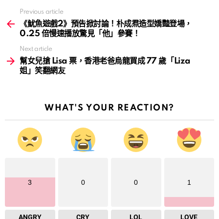
Previous article
See
more
《魷魚遊戲2》預告掀討論！朴成焄造型嬌豔登場，
0.25 倍慢速播放驚見「他」參賽！
Next article
幫女兒搶 Lisa 票，香港老爸烏龍買成 77 歲「Liza
姐」笑翻網友
WHAT'S YOUR REACTION?
3
0
0
1
ANGRY
CRY
LOL
LOVE