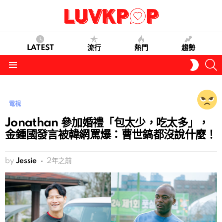
LATEST
流行
熱門
趨勢
S
SWITC
SKIN
Menu
電視
Jonathan 參加婚禮「包太少，吃太多」，
金鍾國發言被韓網罵爆：曹世鎬都沒說什麼！
by
Jessie
2年之前