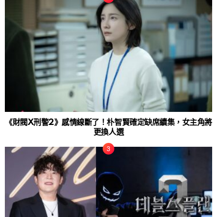
《財閥X刑警2》感情線斷了！朴智賢確定缺席續集，女主角將
更換人選