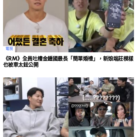
電視
《RM》全員吐槽金鍾國最長「簡單婚禮」，新娘端莊模樣
也被車太鉉公開