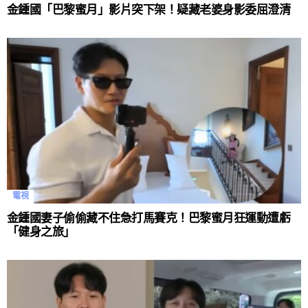
金鍾國「巴黎蜜月」影片突下架！疑藏老婆身影委屈澄清
電視
金鍾國妻子偷偷藏不住急打馬賽克！巴黎蜜月狂運動遭虧
「健身之旅」