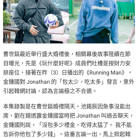
曹世鎬最近舉行盛大婚禮後，相關幕後故事陸續在節
目曝光，先是《玩什麼好呢》成員們吐槽是按財力安
排座位，接著在昨（3）日播出的《Running Man》，
金鍾國對 Jonathan 的「包太少，吃太多」發言，意外
引起韓網討論，認為言論極之不合適。
本集錄製是在曹世鎬婚禮隔天，池錫辰因急事沒能出
席，劉在錫透露金鍾國當時把 Jonathan 叫過去聊天，
金鍾國則說，「沒包多少禮金，吃得太猛了。 我不能
告訴你他包了多少錢」。這番言論一出，馬上掀起韓