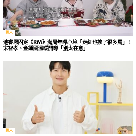
藝人
池睿恩固定《RM》滿周年曝心境「走紅也挨了很多罵」！
宋智孝、金鍾國溫暖開導「別太在意」
藝人