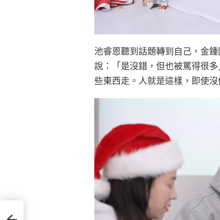
池睿恩聽到話題轉到自己，金鍾
說：「是沒錯，但也被罵得很多
些東西走。人就是這樣，即使沒
評者進