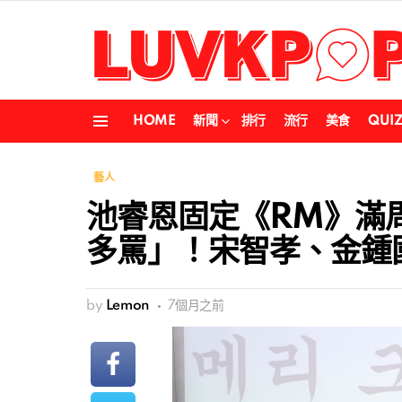
HOME
新聞
排行
流行
美食
QUI
Menu
藝人
池睿恩固定《RM》滿
多罵」！宋智孝、金鍾
by
Lemon
7個月之前