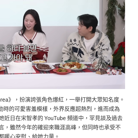
Korea》，扮演誇張角色爆紅，一舉打開大眾知名度。
面對姜勳時的可愛害羞模樣，外界反應超熱烈，進而成為
日在宋智孝的 YouTube 頻道中，罕見談及過去
言，雖然今年的確迎來職涯高峰，但同時也承受不
都暖心安慰、給她力量。