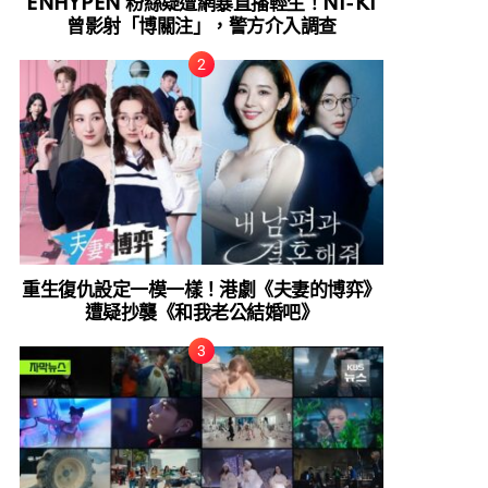
ENHYPEN 粉絲疑遭網暴直播輕生！NI-KI
曾影射「博關注」，警方介入調查
重生復仇設定一模一樣！港劇《夫妻的博弈》
遭疑抄襲《和我老公結婚吧》