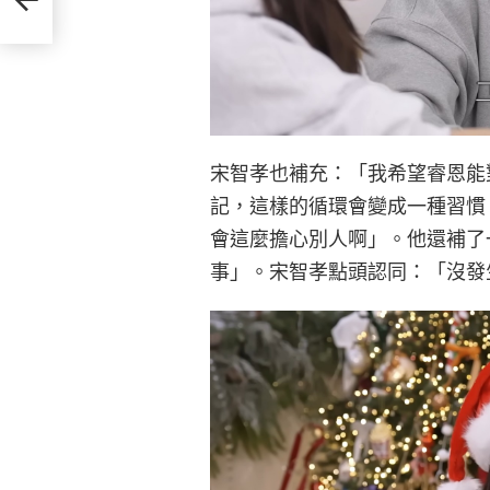
宋智孝也補充：「我希望睿恩能
記，這樣的循環會變成一種習慣
會這麼擔心別人啊」。他還補了
事」。宋智孝點頭認同：「沒發