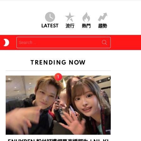
LATEST
流行
熱門
趨勢
Search
SWITCH
for:
SKIN
TRENDING NOW