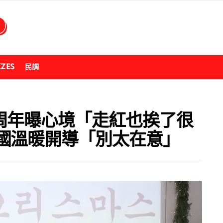
ZZES
民調
周年曝心境「走紅也挨了很
國溫暖開導「別太在意」