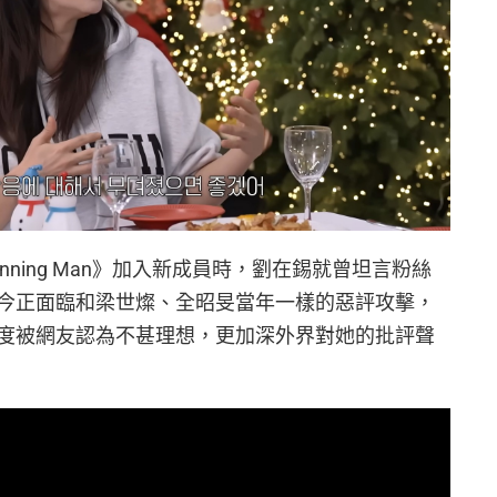
ning Man》加入新成員時，劉在錫就曾坦言粉絲
今正面臨和梁世燦、全昭旻當年一樣的惡評攻擊，
度被網友認為不甚理想，更加深外界對她的批評聲