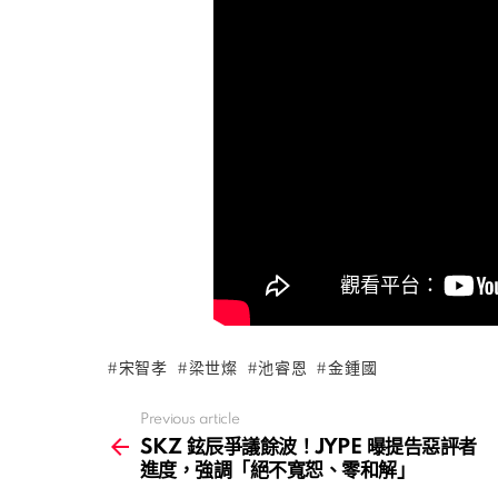
宋智孝
梁世燦
池睿恩
金鍾國
Previous article
See
more
SKZ 鉉辰爭議餘波！JYPE 曝提告惡評者
進度，強調「絕不寬恕、零和解」