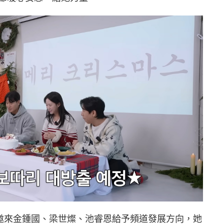
，邀來金鍾國、梁世燦、池睿恩給予頻道發展方向，她