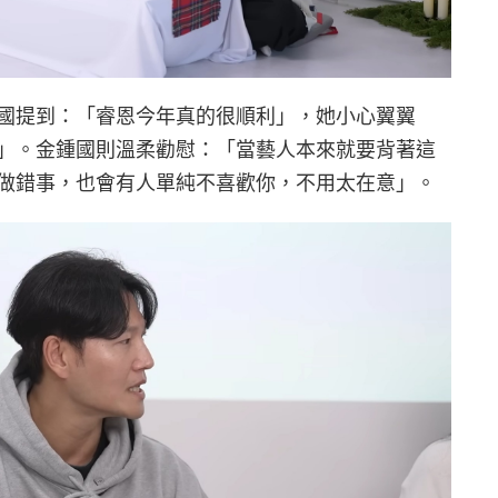
國提到：「睿恩今年真的很順利」，她小心翼翼
」。金鍾國則溫柔勸慰：「當藝人本來就要背著這
做錯事，也會有人單純不喜歡你，不用太在意」。