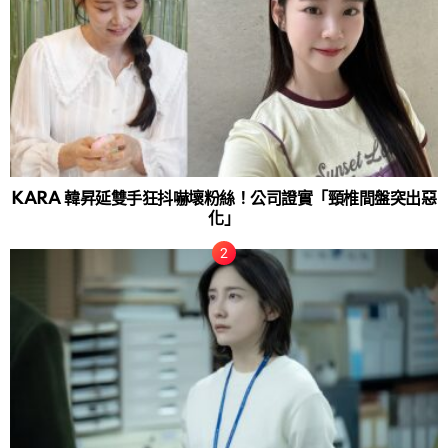
KARA 韓昇延雙手狂抖嚇壞粉絲！公司證實「頸椎間盤突出惡
化」