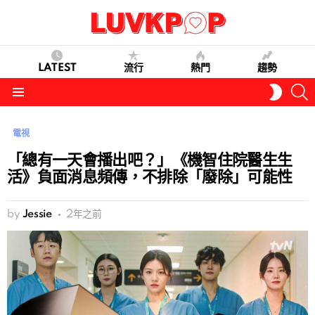
LATEST
流行
熱門
趨勢
S
SWITC
SKIN
Menu
電視
「總有一天會播出吧？」《機智住院醫生生
活》負面消息頻傳，不排除「廢除」可能性
by
Jessie
2年之前