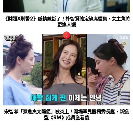
《財閥X刑警2》感情線斷了！朴智賢確定缺席續集，女主角將
更換人選
宋智孝「鯊魚夾太隨便」被炎上！開場罕見露肩秀長髮，新造
型《RM》成員全看傻