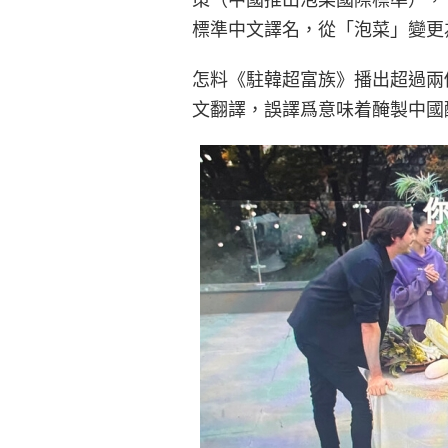
標準中文譯名，從「泡菜」變更
怎料《駐韓超富族》播出超過兩個
文翻譯，誤譯爲意味着醃製中國