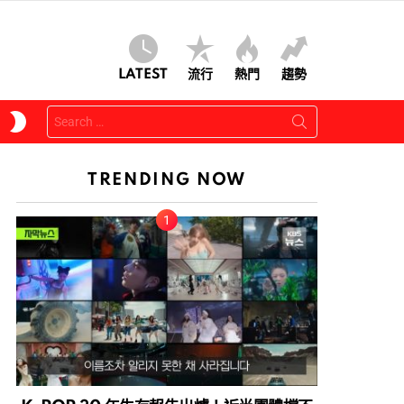
LATEST
流行
熱門
趨勢
Search
SWITCH
for:
SKIN
TRENDING NOW