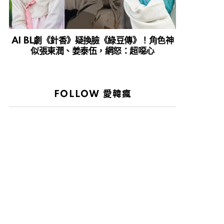
AI BL劇《針香》疑換臉《綠豆傳》！角色神
似張東潤、姜泰伍，網怒：超噁心
FOLLOW 愛韓瘋