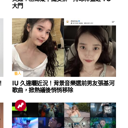
大門
藝人
！
IU 久違曬近況！背景音樂選前男友張基河
歌曲，掀熱議後悄悄移除