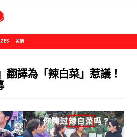
ZZES
民調
」翻譯為「辣白菜」惹議！
幕