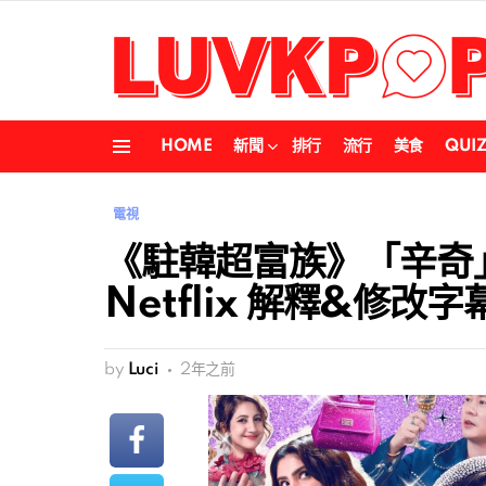
HOME
新聞
排行
流行
美食
QUI
Menu
電視
《駐韓超富族》「辛奇
Netflix 解釋&修改字
by
Luci
2年之前