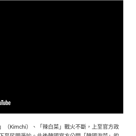
（Kimchi）、「辣白菜」戰火不斷，上至官方政
下至民間爭吵。此後韓國官方公開「韓國泡菜」的