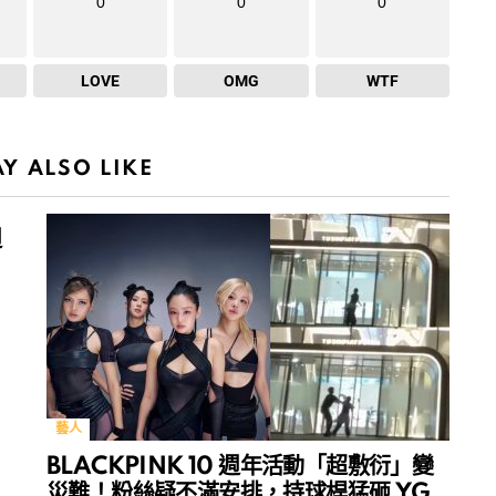
0
0
0
LOVE
OMG
WTF
Y ALSO LIKE
週
藝人
BLACKPINK 10 週年活動「超敷衍」變
災難！粉絲疑不滿安排，持球桿猛砸 YG