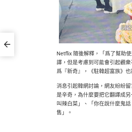
評，
Netflix 隨後解釋，「爲了
譯，但是考慮到可能會引起觀衆
爲『新奇』，《駐韓超富族》也
消息引起韓網討論，網友紛紛留
是辛奇，為什麼要把它翻譯成另
叫辣白菜」、「你在說什麼鬼話
售」。