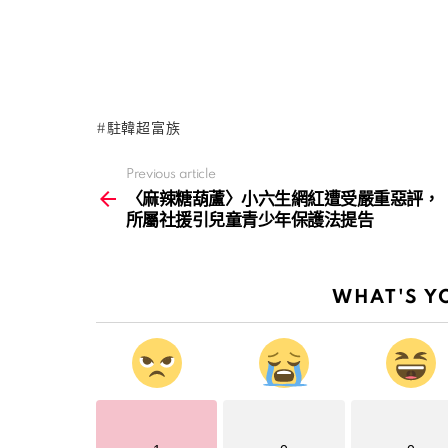
駐韓超富族
Previous article
See
more
〈麻辣糖葫蘆〉小六生網紅遭受嚴重惡評，
所屬社援引兒童青少年保護法提告
WHAT'S Y