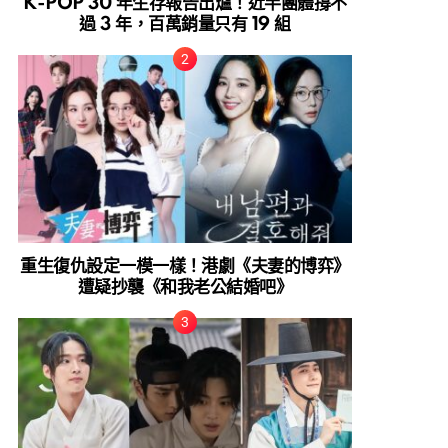
K-POP 30 年生存報告出爐！近半團體撐不
過 3 年，百萬銷量只有 19 組
重生復仇設定一模一樣！港劇《夫妻的博弈》
遭疑抄襲《和我老公結婚吧》