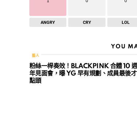
1
0
0
ANGRY
CRY
LOL
YOU MA
藝人
粉絲一桿奏效！BLACKPINK 合體 10 
年見面會，曝 YG 早有規劃、成員最後才
點頭