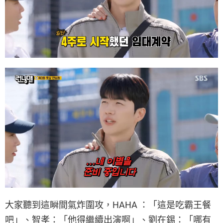
大家聽到這瞬間氣炸圍攻，HAHA ：「這是吃霸王餐
吧」、智孝：「他得繼續出演啊」、劉在錫：「哪有