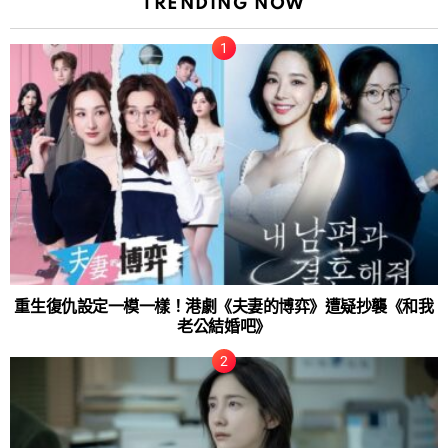
TRENDING NOW
重生復仇設定一模一樣！港劇《夫妻的博弈》遭疑抄襲《和我
老公結婚吧》