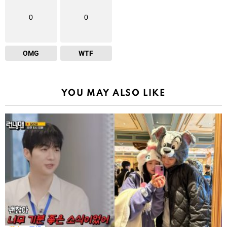
0
0
OMG
WTF
YOU MAY ALSO LIKE