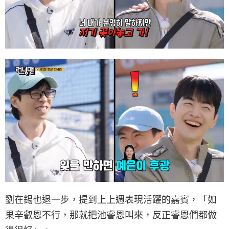
劉在錫也退一步，提到上上週表現活躍的嘉賓，「如
果辛叡恩不行，那就把池睿恩叫來，反正睿恩們都做