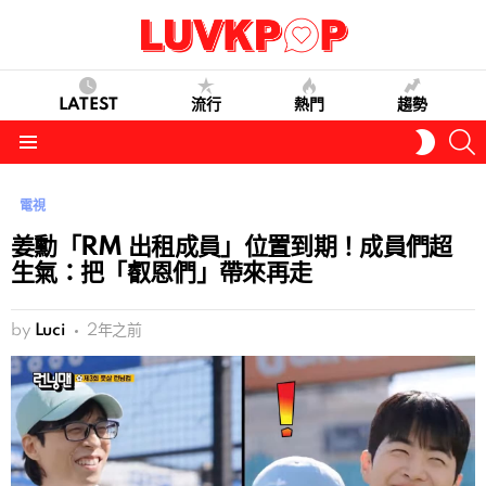
LATEST
流行
熱門
趨勢
S
SWITC
SKIN
Menu
電視
姜勳「RM 出租成員」位置到期！成員們超
生氣：把「叡恩們」帶來再走
by
Luci
2年之前