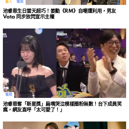
藝人
電視
池睿恩生日當天超巧！姜勳《RM》自嘲遭利用，男友
Vata 同步放閃宣示主權
電視
池睿恩奪「新星獎」扁嘴哭泣模樣圈粉無數！台下成員笑
瘋，網友直呼「太可愛了！」