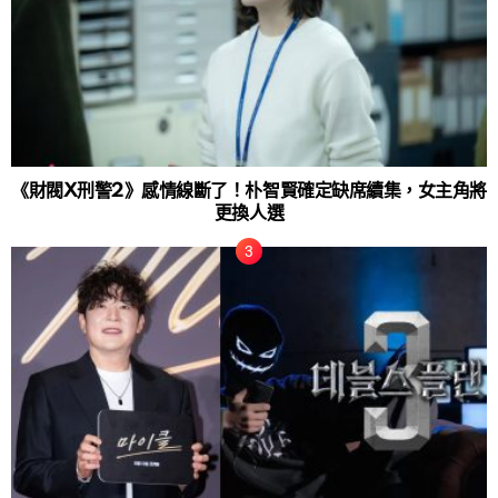
《財閥X刑警2》感情線斷了！朴智賢確定缺席續集，女主角將
更換人選