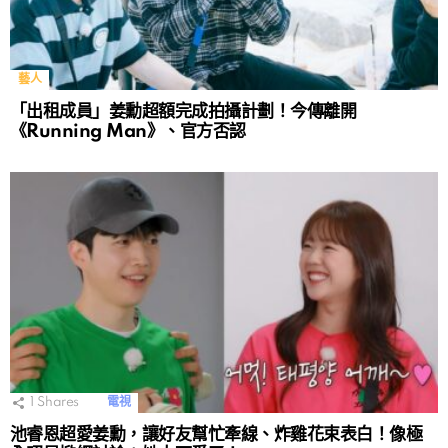
藝人
「出租成員」姜勳超額完成拍攝計劃！今傳離開
《Running Man》、官方否認
1
Shares
電視
池睿恩超愛姜勳，讓好友幫忙牽線、炸雞花束表白！像極