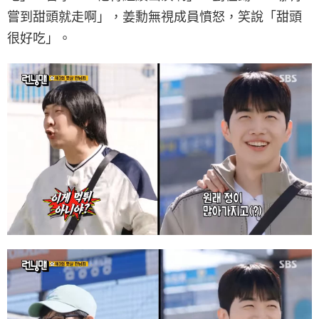
嘗到甜頭就走啊」，姜勳無視成員憤怒，笑說「甜頭
很好吃」。