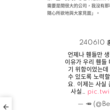
需要是間很大的公司，我沒有那
隨心所欲地與大家見面」。
240610
언제나 휀들만 생
이유가 우리 휀들 
기 위함이었는데 
수 있도록 노력할
요. 이제는 사실
사실…
pic.t
— 🥕 (@B