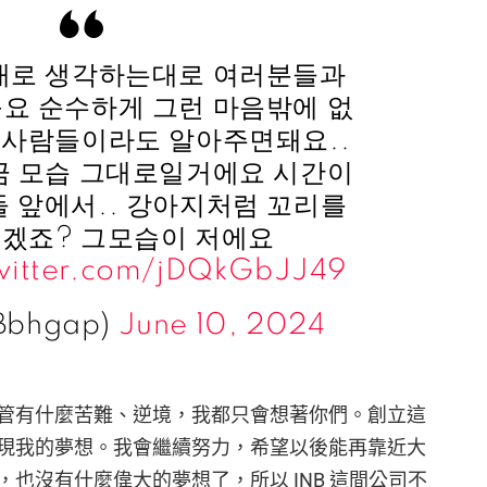
대로 생각하는대로 여러분들과
요 순수하게 그런 마음밖에 없
 사람들이라도 알아주면돼요..
금 모습 그대로일거에요 시간이
 앞에서.. 강아지처럼 꼬리를
있겠죠? 그모습이 저에요
twitter.com/jDQkGbJJ49
@Bbhgap)
June 10, 2024
管有什麼苦難、逆境，我都只會想著你們。創立這
現我的夢想。我會繼續努力，希望以後能再靠近大
也沒有什麼偉大的夢想了，所以 INB 這間公司不