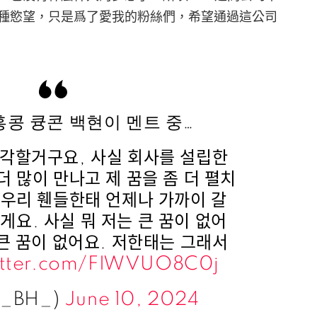
種慾望，只是爲了愛我的粉絲們，希望通過這公司
 홍콩 큥콘 백현이 멘트 중…
각할거구요, 사실 회사를 설립한
더 많이 만나고 제 꿈을 좀 더 펼치
우리 휀들한태 언제나 가까이 갈
게요. 사실 뭐 저는 큰 꿈이 없어
 큰 꿈이 없어요. 저한태는 그래서
witter.com/FIWVUO8C0j
e_BH_)
June 10, 2024