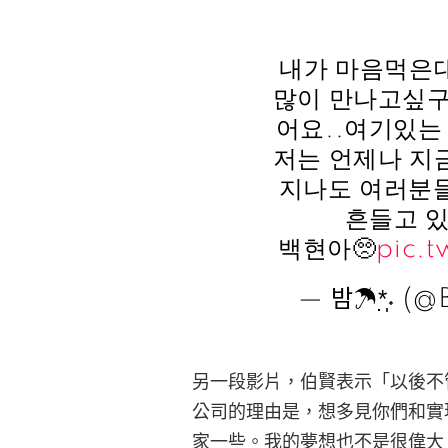
내가 마음먹은
많이 만나고싶구
어요..여기있는
저는 언제나 지
지나도 여러분들
흔들고 
백현아🥺
pic.
— 밤☂︎*̣̩˖ (
另一段影片，伯賢表示「以後不
公司的理由是，想多見你們和實
家一些。我的夢想也不是很偉大，