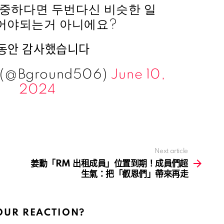
소중하다면 두번다신 비슷한 일
어야되는거 아니에요?
동안 감사했습니다
(@Bground506)
June 10,
2024
Next article
姜勳「RM 出租成員」位置到期！成員們超
生氣：把「叡恩們」帶來再走
OUR REACTION?