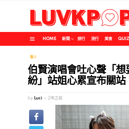
HOME
新聞
排行
流行
美食
QUI
Menu
藝人
伯賢演唱會吐心聲「想
紛」站姐心累宣布關站
by
Luci
2年之前