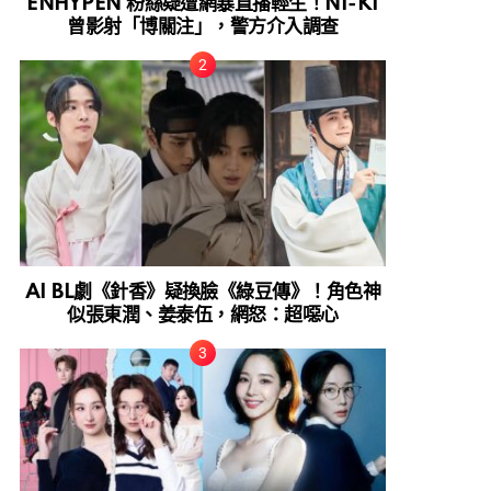
ENHYPEN 粉絲疑遭網暴直播輕生！NI-KI
曾影射「博關注」，警方介入調查
AI BL劇《針香》疑換臉《綠豆傳》！角色神
似張東潤、姜泰伍，網怒：超噁心