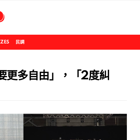
ZZES
民調
要更多自由」，「2度糾