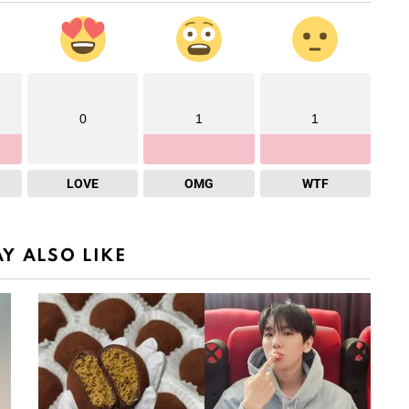
0
1
1
LOVE
OMG
WTF
Y ALSO LIKE