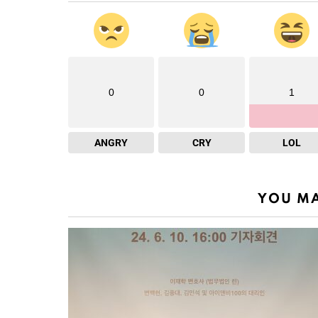
0
0
1
ANGRY
CRY
LOL
YOU MA