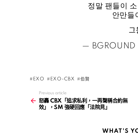
정말 팬들이 
안만들
그
— BGROUND 
EXO
EXO-CBX
伯賢
Previous article
See
more
怒轟 CBX「追求私利，一再聲稱合約無
效」，SM 強硬回應「法院見」
WHAT'S Y