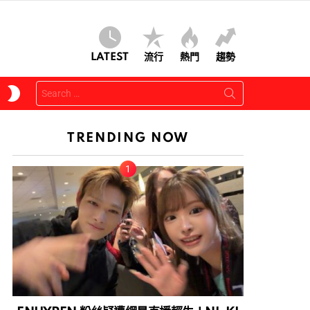
LATEST
流行
熱門
趨勢
Search
SWITCH
for:
SKIN
TRENDING NOW