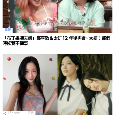
電視
「布丁果凍夫婦」鄭亨敦＆太妍 12 年後再會~太妍：那個
時候我不懂事
1
Shares
音樂