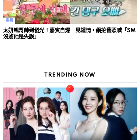
電視
太妍親哥帥到發光！嘉賓自爆一見鍾情，網挖舊照喊「SM
沒簽他是失誤」
TRENDING NOW