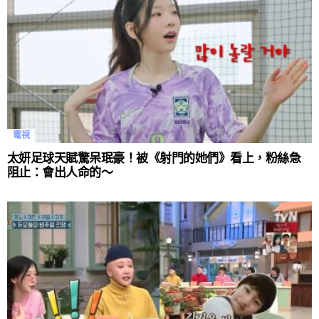
電視
太妍足球天賦驚呆珉豪！被《射門的她們》看上，粉絲急
阻止：會出人命的～