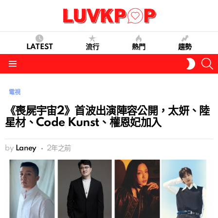
LATEST
流行
熱門
趨勢
S
SWITC
SKIN
Menu
電視
《喪屍宇宙2》首波出演陣容公開，太妍、陸
星材、Code Kunst、權恩妃加入
by
Laney
2年之前