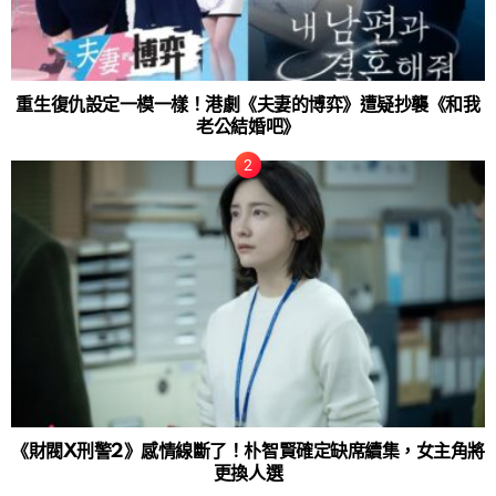
重生復仇設定一模一樣！港劇《夫妻的博弈》遭疑抄襲《和我
老公結婚吧》
《財閥X刑警2》感情線斷了！朴智賢確定缺席續集，女主角將
更換人選