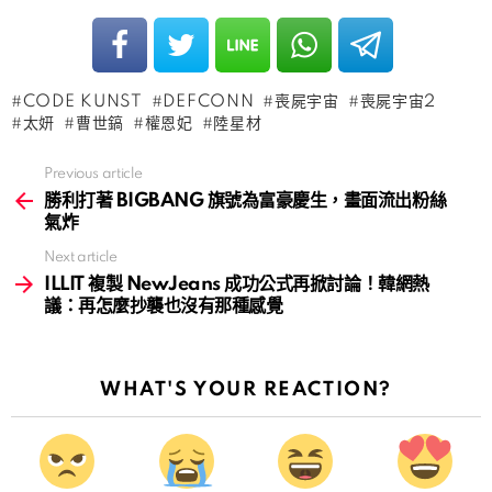
CODE KUNST
DEFCONN
喪屍宇宙
喪屍宇宙2
太妍
曹世鎬
權恩妃
陸星材
Previous article
See
more
勝利打著 BIGBANG 旗號為富豪慶生，畫面流出粉絲
氣炸
Next article
ILLIT 複製 NewJeans 成功公式再掀討論！韓網熱
議：再怎麼抄襲也沒有那種感覺
WHAT'S YOUR REACTION?