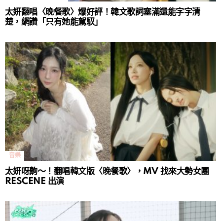
太妍翻唱〈晚餐歌〉爆好評！韓文歌詞塞滿還能字字清
楚，網讚「只有她能駕馭」
音樂
太妍呀齁～！翻唱韓文版〈晚餐歌〉，MV 找來大勢女團
RESCENE 出演