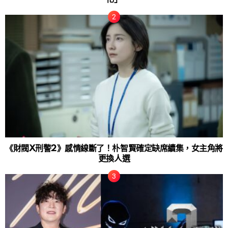
《財閥X刑警2》感情線斷了！朴智賢確定缺席續集，女主角將
更換人選