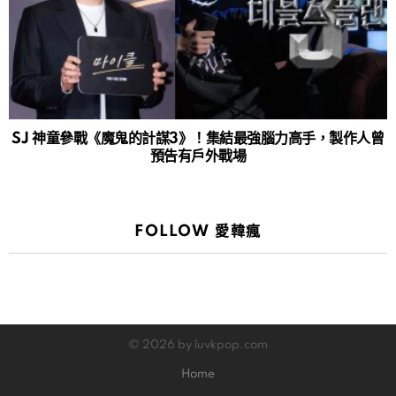
SJ 神童參戰《魔鬼的計謀3》！集結最強腦力高手，製作人曾
預告有戶外戰場
FOLLOW 愛韓瘋
© 2026 by luvkpop.com
Home