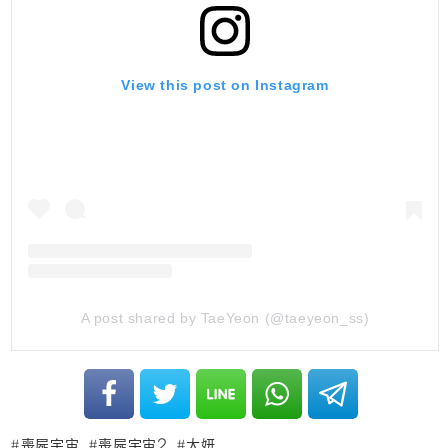
View this post on Instagram
A post shared by TaeYeon (@taeyeon_ss)
喪屍宇宙
喪屍宇宙2
太妍