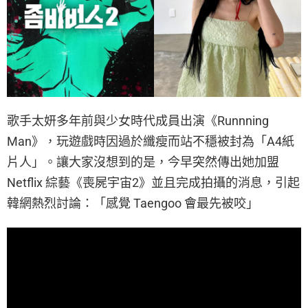
歌手太妍多年前與少女時代成員出演《Runnning
Man》，玩遊戲時因過於纖瘦而站不穩被封為「A4紙
片人」。讓大家沒想到的是，今早突然傳出她加盟
Netflix 綜藝《喪屍宇宙2》並且完成拍攝的消息，引起
韓網熱烈討論：「感覺 Taengoo 會最先被咬」