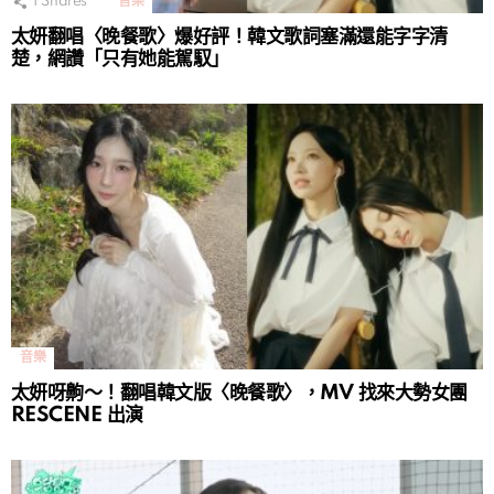
1
Shares
音樂
太妍翻唱〈晚餐歌〉爆好評！韓文歌詞塞滿還能字字清
楚，網讚「只有她能駕馭」
音樂
太妍呀齁～！翻唱韓文版〈晚餐歌〉，MV 找來大勢女團
RESCENE 出演