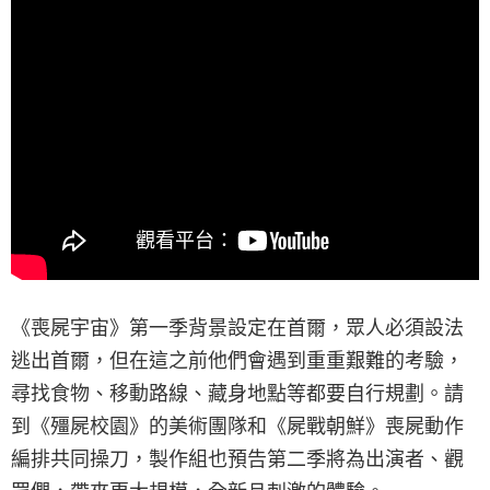
《喪屍宇宙》第一季背景設定在首爾，眾人必須設法
逃出首爾，但在這之前他們會遇到重重艱難的考驗，
尋找食物、移動路線、藏身地點等都要自行規劃。請
到《殭屍校園》的美術團隊和《屍戰朝鮮》喪屍動作
編排共同操刀，製作組也預告第二季將為出演者、觀