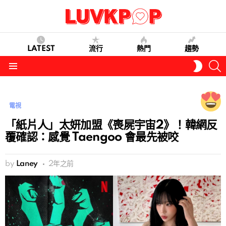
LATEST
流行
熱門
趨勢
S
SWITC
SKIN
Menu
電視
「紙片人」太妍加盟《喪屍宇宙2》！韓網反
覆確認：感覺 Taengoo 會最先被咬
by
Laney
2年之前