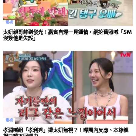
電視
太妍親哥帥到發光！嘉賓自爆一見鍾情，網挖舊照喊「SM
沒簽他是失誤」
電視
孝淵喊組「孝利秀」遭太妍無視？！曝團內反應、本尊親