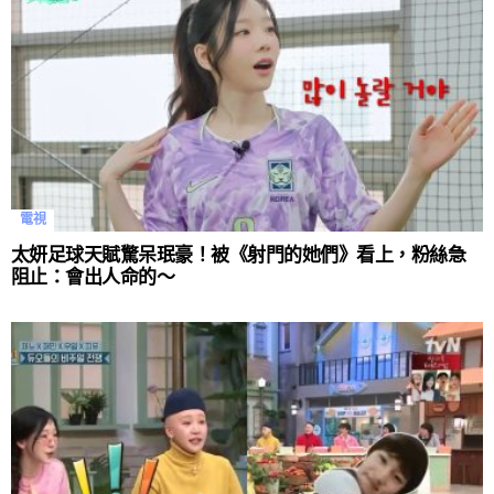
電視
太妍足球天賦驚呆珉豪！被《射門的她們》看上，粉絲急
阻止：會出人命的～