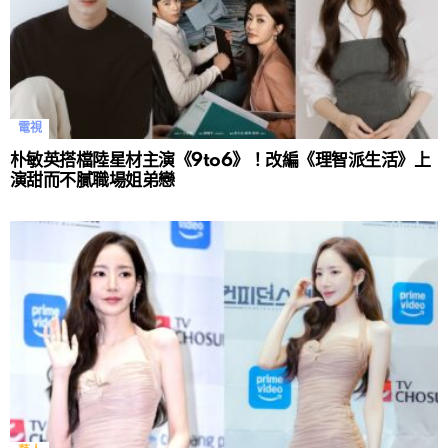
電視
朴敏英搭檔陸星材主演《9to6》！改編《理智派生活》上
演甜而不膩職場姐弟戀