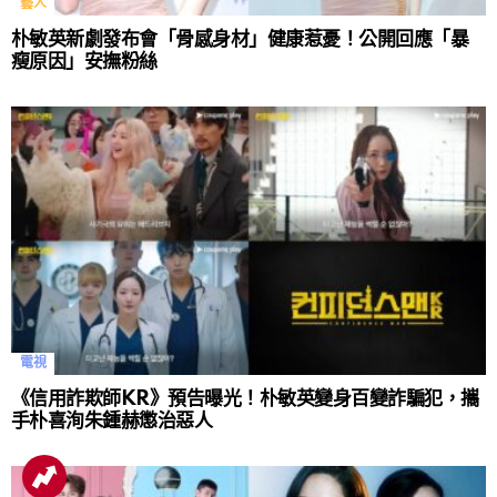
藝人
朴敏英新劇發布會「骨感身材」健康惹憂！公開回應「暴
瘦原因」安撫粉絲
電視
《信用詐欺師KR》預告曝光！朴敏英變身百變詐騙犯，攜
手朴喜洵朱鍾赫懲治惡人