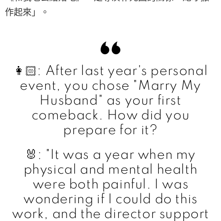
作起來」。
👩🏻: After last year's personal
event, you chose "Marry My
Husband" as your first
comeback. How did you
prepare for it?
🐰: "It was a year when my
physical and mental health
were both painful. I was
wondering if I could do this
work, and the director support