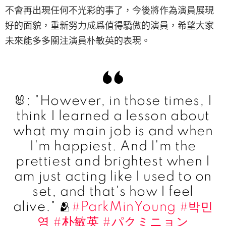
不會再出現任何不光彩的事了，今後將作為演員展現
好的面貌，重新努力成爲值得驕傲的演員，希望大家
未來能多多關注演員朴敏英的表現。
🐰: "However, in those times, I
think I learned a lesson about
what my main job is and when
I'm happiest. And I'm the
prettiest and brightest when I
am just acting like I used to on
set, and that's how I feel
alive." 🫂
#ParkMinYoung
#박민
영
#朴敏英
#パクミニョン