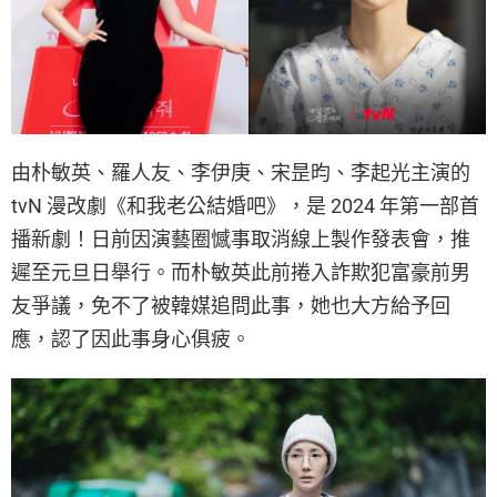
由朴敏英、羅人友、李伊庚、宋昰昀、李起光主演的
tvN 漫改劇《和我老公結婚吧》，是 2024 年第一部首
播新劇！日前因演藝圈憾事取消線上製作發表會，推
遲至元旦日舉行。而朴敏英此前捲入詐欺犯富豪前男
友爭議，免不了被韓媒追問此事，她也大方給予回
應，認了因此事身心俱疲。