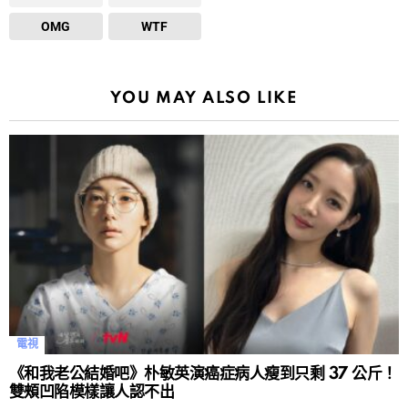
OMG
WTF
YOU MAY ALSO LIKE
電視
《和我老公結婚吧》朴敏英演癌症病人瘦到只剩 37 公斤！
雙頰凹陷模樣讓人認不出