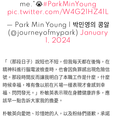
me."😭
#ParkMinYoung
pic.twitter.com/W4G21HZ41L
— Park Min Young | 박민영의 콩알
(@journeyofmypark)
January
1, 2024
「（那段日子）說短也不短，但我每天都在後悔，在
精神科進行腦電波檢查時，也會因負罪感出現危險信
號。那段時間反而讓我明白了本職工作是什麼，什麼
時候幸福，唯有像以前在片場一樣表現才會感到幸
福、閃閃發光。」朴敏英表示現在身體健康許多，應
該早一點告訴大家我的擔憂。
朴敏英向愛她、珍惜她的人，以及粉絲們道歉，承諾