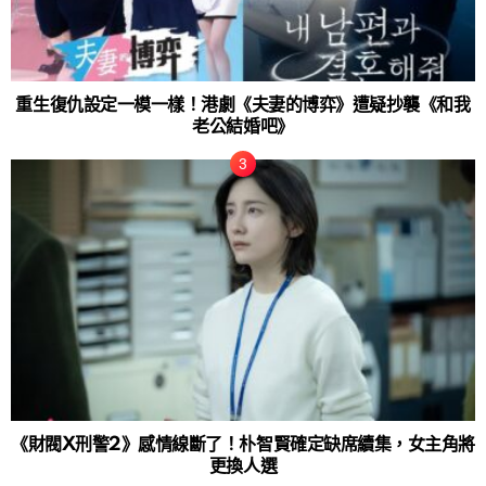
重生復仇設定一模一樣！港劇《夫妻的博弈》遭疑抄襲《和我
老公結婚吧》
《財閥X刑警2》感情線斷了！朴智賢確定缺席續集，女主角將
更換人選