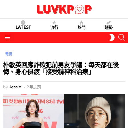
LATEST
流行
熱門
趨勢
S
SWITC
SKIN
Menu
電視
朴敏英回應詐欺犯前男友爭議：每天都在後
悔、身心俱疲「接受精神科治療」
by
Jessie
3年之前