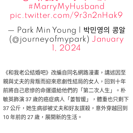
#MarryMyHusband
pic.twitter.com/9r3n2nHak9
— Park Min Young | 박민영의 콩알
(@journeyofmypark)
January
1, 2024
《和我老公結婚吧》改編自同名網路漫畫，講述因至
親與丈夫的背叛而迎來悲劇性結局的女人，回到十年
前將自己悲慘的命運還給他們的「第二次人生」。朴
敏英飾演 37 歲的癌症病人「姜智媛」，體重也只剩下
37 公斤，她生病卻被丈夫和好友謀殺，意外穿越回到
10 年前的 27 歲，展開新的生活。