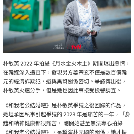
朴敏英 2022 年拍攝《月水金火木土》期間爆出戀情，
在韓媒深入追查下，發現男方姜宗玄不僅是數百億韓
元的經濟詐欺犯，還與黑幫關係密切。爭議傳出後，
朴敏英火速分手，但是她也因此事接受檢警調查。
《和我老公結婚吧》是朴敏英爭議之後回歸的作品，
她坦承因私事引起爭議的 2023 年是痛苦的一年，「身
體和精神健康都很痛苦， 剛開始甚至無法專心拍攝
《和我老公結婚吧》，是導演朴元國的關係，她才振