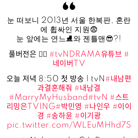
눈 떠보니 2013년 서울 한복판, 혼란
에 휩싸인 지원😨
눈 앞에는 연느⛸️와 젠틀맨😎?!
풀버전은 👉🏻
#tvNDRAMA유튜브
#
네이버TV
오늘 저녁 8:50 첫 방송 | tvN
#내남편
과결혼해줘
#내남결
#MarryMyHusband
#tvN
#스트
리밍은TVING
#박민영
#나인우
#이이
경
#송하윤
#이기광
pic.twitter.com/WLEuMHhd7S