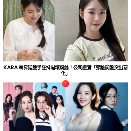
KARA 韓昇延雙手狂抖嚇壞粉絲！公司證實「頸椎間盤突出惡
化」