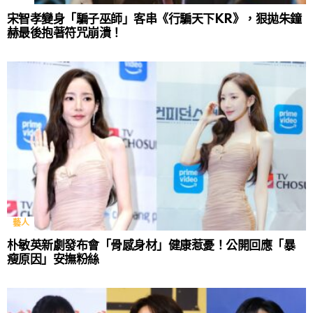
宋智孝變身「騙子巫師」客串《行騙天下KR》，狠拋朱鐘
赫最後抱著符咒崩潰！
藝人
朴敏英新劇發布會「骨感身材」健康惹憂！公開回應「暴
瘦原因」安撫粉絲