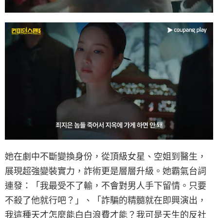
她在劇中不斷變換身份，從頂級女星、空姐到醫生，
展現超強變裝實力，詐術更是層層升級。她霸氣台詞
連發：「我最受不了輸，不會對男人手下留情。只要
不殺了他就行吧？」、「詐騙的精髓就在即興演出，
我這種天才怎麼能白白浪費才能？我可是天生的反社