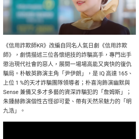
《信用詐欺師KR》改編自同名人氣日劇《信用詐欺
師》，劇情描述三位各懷絕技的詐騙高手，專門出手
懲治現代社會的惡人，展開一場場高能又爽快的復仇
騙局。朴敏英飾演主角「尹伊朗」，是 IQ 高達 165、
上位 1 %的天才詐騙團隊領導者；朴喜洵飾演幽默與
Sense 兼備又多才多藝的資深詐騙犯的「詹姆斯」；
朱鍾赫飾演個性古怪卻可愛、帶有天然呆魅力的「明
九浩」。