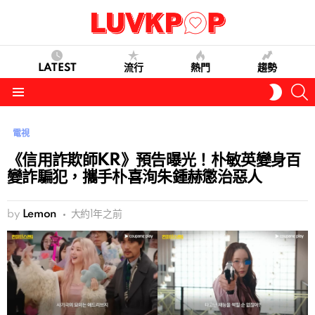
LATEST
流行
熱門
趨勢
S
SWITC
SKIN
Menu
電視
《信用詐欺師KR》預告曝光！朴敏英變身百
變詐騙犯，攜手朴喜洵朱鍾赫懲治惡人
by
Lemon
大約1年之前