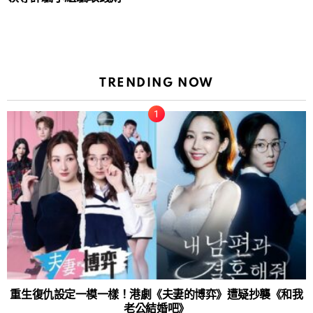
TRENDING NOW
重生復仇設定一模一樣！港劇《夫妻的博弈》遭疑抄襲《和我
老公結婚吧》