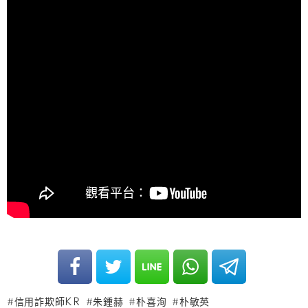
信用詐欺師KR
朱鍾赫
朴喜洵
朴敏英