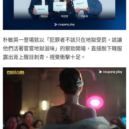
朴敏英一登場就以「犯罪者不該只在地獄受罰，該讓
他們活著嘗嘗地獄滋味」的狠勁開場，直接脫下韓服
露出背上醒目刺青，視覺衝擊十足。