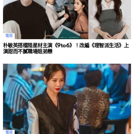
電視
朴敏英搭檔陸星材主演《9to6》！改編《理智派生活》上
演甜而不膩職場姐弟戀
電視