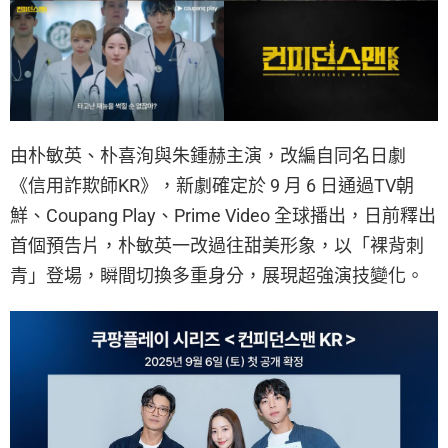
由朴敏英、朴喜洵與朱鍾赫主演，改編自同名日劇
《信用詐欺師KR》，新劇確定於 9 月 6 日通過TV朝
鮮、Coupang Play、Prime Video 全球播出，日前釋出
首個預告片，朴敏英一改過往甜美形象，以「裸背刺
青」登場，瞬間切換多重身分，展現超強演技變化。