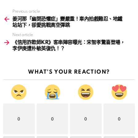
Previous article
See
more
姜河那「幽閉恐懼症」變嚴重！車內拍戲難忍、地鐵
站站下，卻愛挑戰高空彈跳
Next article
《信用詐欺師KR》客串陣容曝光：宋智孝驚喜登場，
李伊庚遭朴敏英復仇！？
WHAT'S YOUR REACTION?
0
0
0
0