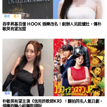
綜合
藝人
吞李昇基百億 HOOK 娛樂改名！創辦人另起爐灶，傳朴
敏英有望加盟
電視
朴敏英有望主演《信用詐欺師KR》！翻拍同名人氣日劇，
領導詐騙小組騙取錢財