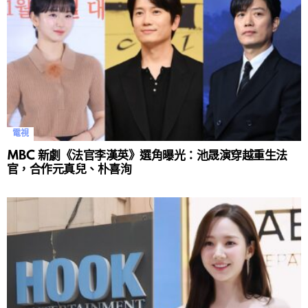
電視
MBC 新劇《法官李漢英》選角曝光：池晟演穿越重生法
官，合作元真兒、朴喜洵