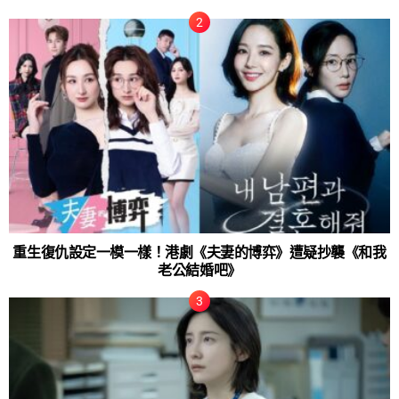
重生復仇設定一模一樣！港劇《夫妻的博弈》遭疑抄襲《和我
老公結婚吧》