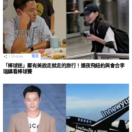
1
Shares
電視
「棒球迷」鄭有美說走就走的旅行！連夜飛紐約與會合李
瑞鎮看棒球賽