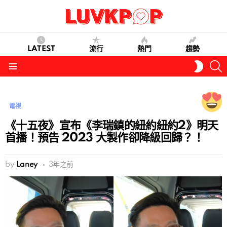
LATEST
流行
熱門
趨勢
S
SWITC
SKIN
Menu
電視
《十五夜》宣布《李瑞鎮的紐約紐約2》明天
首播！預告 2023 大製作卻降級回歸？！
by
Laney
3年之前