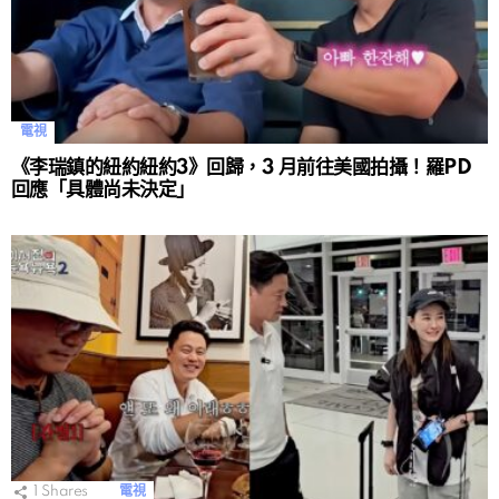
電視
《李瑞鎮的紐約紐約3》回歸，3 月前往美國拍攝！羅PD
回應「具體尚未決定」
1
Shares
電視