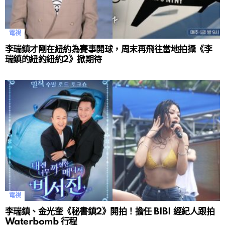
電視
李瑞鎮才剛在紐約為賽事開球，周末再飛往當地拍攝《李
瑞鎮的紐約紐約2》掀期待
電視
李瑞鎮、金光奎《秘書鎮2》開拍！擔任 BIBI 經紀人跟拍
Waterbomb 行程