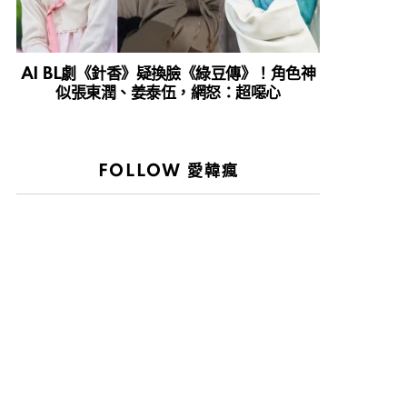
AI BL劇《針香》疑換臉《綠豆傳》！角色神
似張東潤、姜泰伍，網怒：超噁心
FOLLOW 愛韓瘋