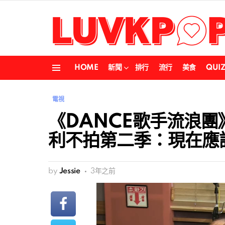
HOME
新聞
排行
流行
美食
QUI
Menu
電視
《DANCE歌手流浪
利不拍第二季：現在應
by
Jessie
3年之前