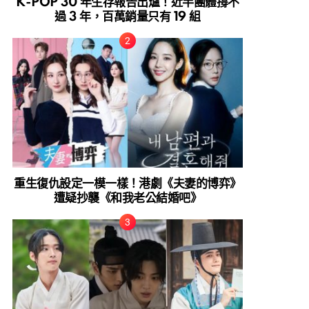
K-POP 30 年生存報告出爐！近半團體撐不
過 3 年，百萬銷量只有 19 組
重生復仇設定一模一樣！港劇《夫妻的博弈》
遭疑抄襲《和我老公結婚吧》