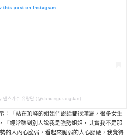
w this post on Instagram
 by 댄스가수 유랑단 (@dancingurangdan)
示：「站在頂峰的姐姐們說話都很瀟灑，很多女生
得力量」，「經常聽到別人說我是強勢姐姐，其實我不是那
強勢的人內心脆弱，看起來脆弱的人心腸硬，我覺得