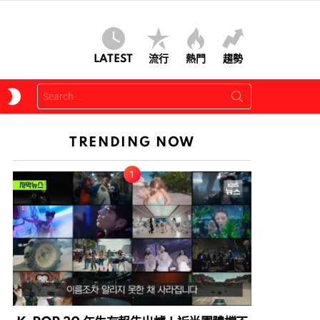
LATEST
流行
熱門
趨勢
Search
SWITCH
for:
SKIN
TRENDING NOW