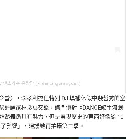
 by 댄스가수 유랑단 (@dancingurangdan)
營》，李孝利擔任特別 DJ 填補休假中裴哲秀的空
樂評論家林珍莫交談，詢問他對《DANCE歌手流浪
雖然舞蹈具有魅力，但是展現歷史的東西好像給 10
來了影響」，建議她再拍攝第二季。