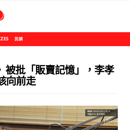
ZZES
民調
團》被批「販賣記憶」，李孝
該向前走