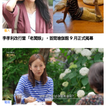
藝人
李孝利改行當「老闆娘」，首間瑜伽館 9 月正式揭幕
電視