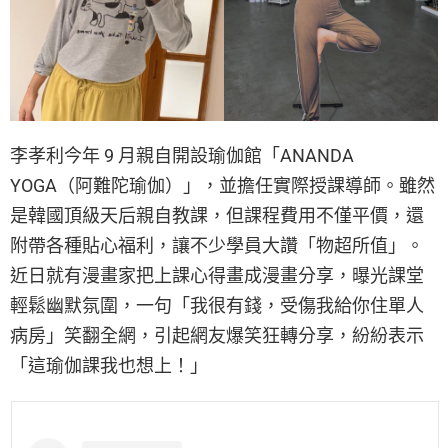
李孝利今年 9 月親自開設瑜伽館「ANANDA
YOGA（阿難陀瑜伽）」，並擔任實際授課導師。雖然
是韓國頂級天后親自教課，但課程費用不僅平價，還
附帶各種貼心福利，讓不少學員大讚「物超所值」。
近日就有漫畫家把上課心得畫成漫畫分享，曝光課堂
輕鬆幽默氛圍，一句「我很有錢，受傷我給你住單人
病房」笑翻全網，引起網友爆笑狂轉分享，紛紛表示
「這瑜伽課我也想上！」