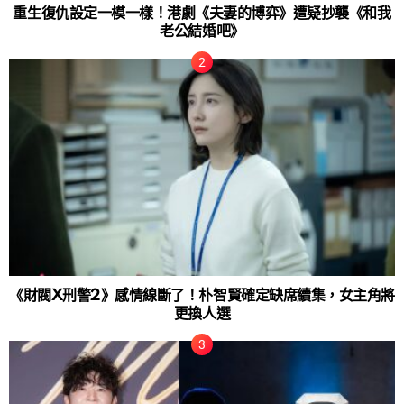
重生復仇設定一模一樣！港劇《夫妻的博弈》遭疑抄襲《和我
老公結婚吧》
《財閥X刑警2》感情線斷了！朴智賢確定缺席續集，女主角將
更換人選