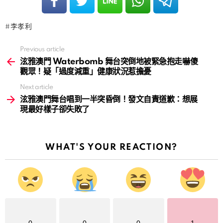
李孝利
Previous article
See
more
泫雅澳門 Waterbomb 舞台突倒地被緊急抱走嚇傻
觀眾！疑「過度減重」健康狀況惹擔憂
Next article
泫雅澳門舞台唱到一半突昏倒！發文自責道歉：想展
現最好樣子卻失敗了
WHAT'S YOUR REACTION?
0
0
0
1