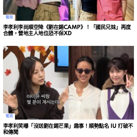
電視
李孝利李尚順空降《劉在錫CAMP》！「國民兄妹」再度
合體，營地主人地位恐不保XD
電視
李孝利笑曝「沒送劉在錫芒果」趣事！順勢點名 IU 打破不
和傳聞