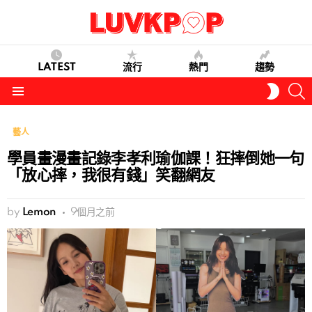
LATEST
流行
熱門
趨勢
S
SWITC
SKIN
Menu
藝人
學員畫漫畫記錄李孝利瑜伽課！狂摔倒她一句
「放心摔，我很有錢」笑翻網友
by
Lemon
9個月之前