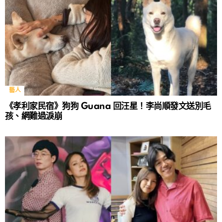
藝人
《孝利家民宿》狗狗 Guana 回汪星！李尚順發文送別毛
孩、網難過淚崩