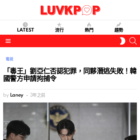
LATEST
流行
熱門
趨勢
S
SWITC
SKIN
Menu
電視
「毒王」劉亞仁否認犯罪，同夥潛逃失敗！韓
國警方申請拘捕令
by
Laney
3年之前