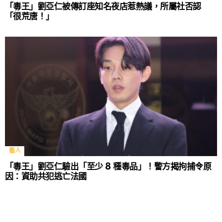
「毒王」劉亞仁被傳訂座知名夜店惹熱議，所屬社否認
「很荒唐！」
藝人
「毒王」劉亞仁驗出「至少 8 種毒品」！警方揭拘捕令原
因：資助共犯逃亡法國