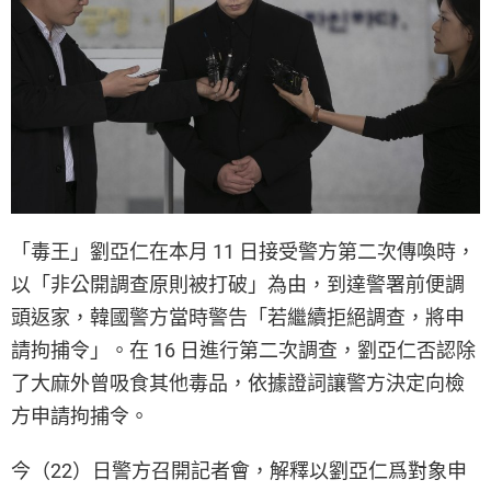
「毒王」劉亞仁在本月 11 日接受警方第二次傳喚時，
以「非公開調查原則被打破」為由，到達警署前便調
頭返家，韓國警方當時警告「若繼續拒絕調查，將申
請拘捕令」。在 16 日進行第二次調查，劉亞仁否認除
了大麻外曾吸食其他毒品，依據證詞讓警方決定向檢
方申請拘捕令。
今（22）日警方召開記者會，解釋以劉亞仁爲對象申