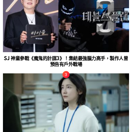
SJ 神童參戰《魔鬼的計謀3》！集結最強腦力高手，製作人曾
預告有戶外戰場