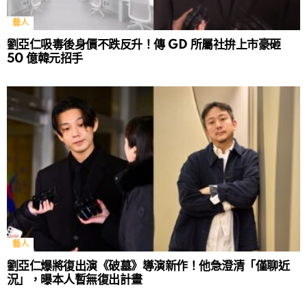
藝人
劉亞仁吸毒後身價不跌反升！傳 GD 所屬社拚上市豪砸
50 億韓元招手
藝人
劉亞仁爆將復出演《破墓》導演新作！他急澄清「僅聊近
況」，曝本人暫無復出計畫