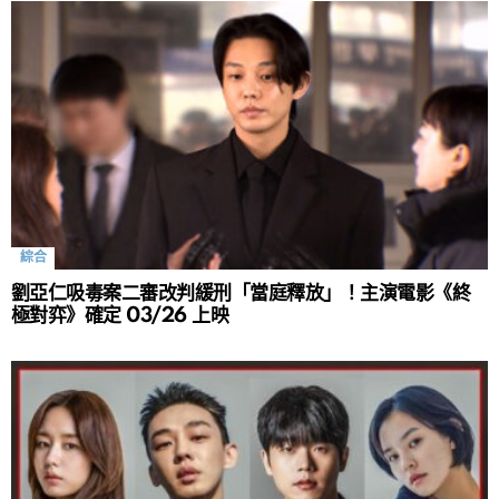
綜合
劉亞仁吸毒案二審改判緩刑「當庭釋放」！主演電影《終
極對弈》確定 03/26 上映