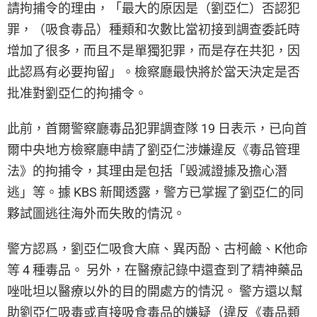
請拘捕令的理由，「最大的原因是（劉亞仁）否認犯
罪，（吸食毒品）種類和次數比當初接到調查委託時
增加了很多，而且不是單獨犯罪，而是存在共犯，因
此認爲有必要拘留」。檢察廳最快將於當天決定是否
批准對劉亞仁的拘捕令。
此前，首爾警察廳毒品犯罪調查隊 19 日表示，已向首
爾中央地方檢察廳申請了劉亞仁涉嫌違反《毒品管理
法》的拘捕令，其理由是包括「毀滅證據及擔心潛
逃」等。據 KBS 新聞透露，警方已掌握了劉亞仁的同
夥試圖逃往海外而失敗的情況。
警方認爲，劉亞仁吸食大麻、異丙酚、古柯鹼、K他命
等 4 種毒品。 另外，在醫療記錄中還查到了精神藥品
唑吡坦以醫療以外的目的開處方的情況。 警方還以幫
助劉亞仁吸毒或直接吸食毒品的嫌疑（違反《毒品類