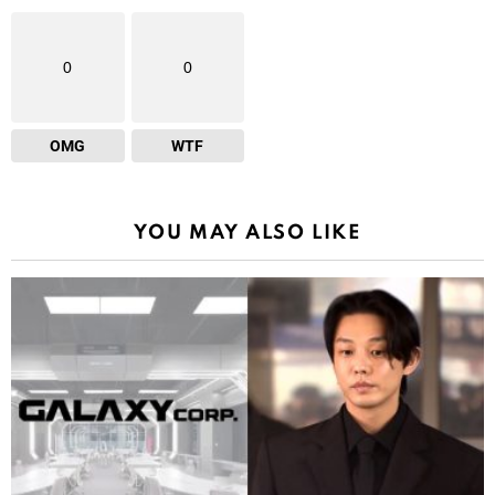
0
0
OMG
WTF
YOU MAY ALSO LIKE