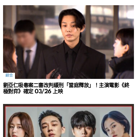
綜合
劉亞仁吸毒案二審改判緩刑「當庭釋放」！主演電影《終
極對弈》確定 03/26 上映