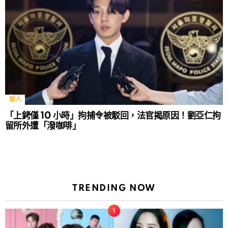
藝人
「上銬僅 10 小時」拘捕令被駁回，法官揭原因！劉亞仁拘
留所外遭「潑咖啡」
TRENDING NOW