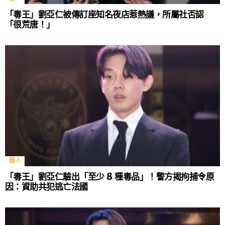
「毒王」劉亞仁被傳訂座知名夜店惹熱議，所屬社否認
「很荒唐！」
藝人
「毒王」劉亞仁驗出「至少 8 種毒品」！警方揭拘捕令原
因：資助共犯逃亡法國