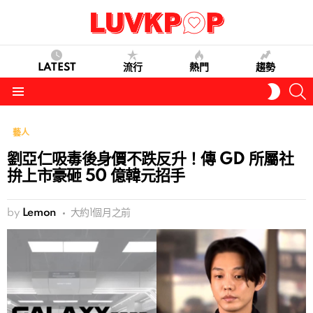
LATEST
流行
熱門
趨勢
S
SWITC
SKIN
Menu
藝人
劉亞仁吸毒後身價不跌反升！傳 GD 所屬社
拚上市豪砸 50 億韓元招手
by
Lemon
大約1個月之前