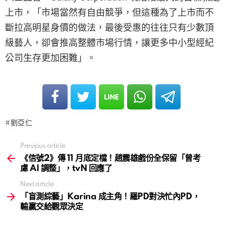
上市，「市場當然有自由競爭，但這種為了上市而不
斷拉高明星身價的做法，最後受惠的往往只有少數頂
級藝人，卻會推高整體市場行情，讓更多中小型經紀
公司生存更加困難」。
劉亞仁
Previous article
See
more
《信號2》傳 11 月底定檔！趙震雄戲份全保留「曾考
慮 AI 調整」，tvN 回應了
Next article
「盲測綜藝」Karina 成主角！羅PD對決忙內PD，
輸贏交給觀眾決定