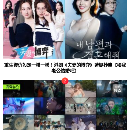
重生復仇設定一模一樣！港劇《夫妻的博弈》遭疑抄襲《和我
老公結婚吧》