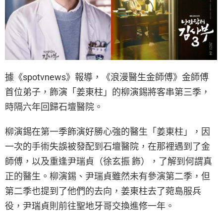
據《spotvnews》報導，《浪漫醫生金師傅》金師傅
首位弟子，飾演「姜東柱」的柳演錫將客串第三季，
時隔六年回歸石壇醫院。
柳演錫在第一季飾演好勝心強的醫生「姜東柱」，因
一次的手術失誤被發配到石壇醫院，在那裡遇到了金
師傅，以及重逢尹瑞貞（徐玄振 飾），了解到何謂真
正的醫生。柳演錫、尹瑞貞雖然未有參演第二季，但
第二季也提到了他們的去向，姜東柱去了菀島服兵
役，尹瑞貞則前往聖地牙哥交換進修一年。