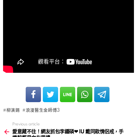
柳演錫
浪漫醫生金師傅3
Previous article
See
more
愛意藏不住！網友抓包李鍾碩❤ IU 戴同款情侶戒，手