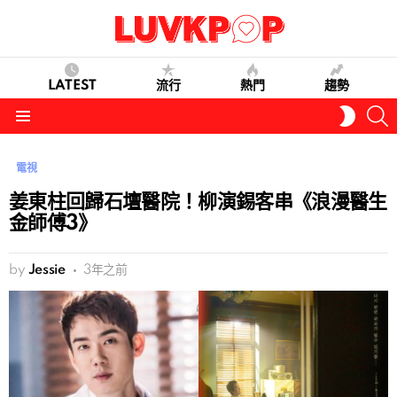
LATEST
流行
熱門
趨勢
S
SWITC
SKIN
Menu
電視
姜東柱回歸石壇醫院！柳演錫客串《浪漫醫生
金師傅3》
by
Jessie
3年之前