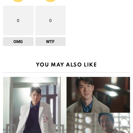
0
0
OMG
WTF
YOU MAY ALSO LIKE