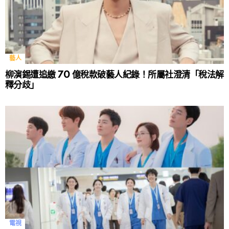
藝人
柳演錫遭追繳 70 億稅款破藝人紀錄！所屬社澄清「稅法解
釋分歧」
電視