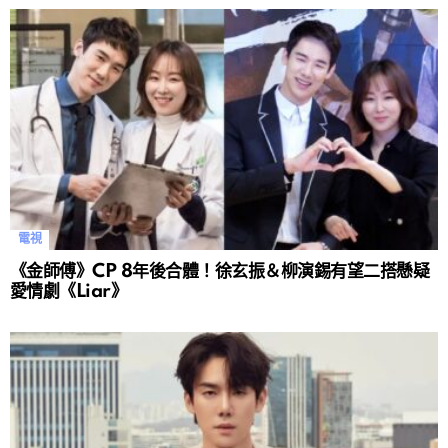
電視
《金師傅》CP 8年後合體！徐玄振＆柳演錫有望二搭懸疑
愛情劇《Liar》