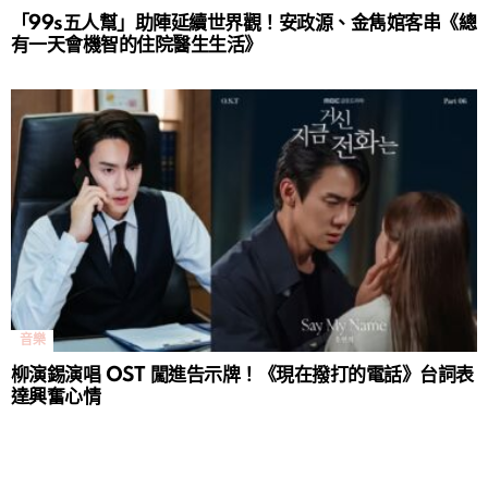
「99s五人幫」助陣延續世界觀！安政源、金雋婠客串《總
有一天會機智的住院醫生生活》
音樂
柳演錫演唱 OST 闖進告示牌！《現在撥打的電話》台詞表
達興奮心情