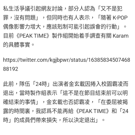
私生活爭議引起網友討論，部分人認為「又不是犯
罪，沒有問題」，但同時也有人表示，「隨著 K-POP
偶像影響力增大，應該剋制可能引起誤會的行動」。
目前《PEAK TIME》製作組開始着手調查有關 Karam
的具體事實。
https://twitter.com/kgjbpwr/status/16385834507468
88192
此前，隊伍「24時」出演者金玄載因捲入校園霸凌而
退出，當時製作組表示「這不是在節目結束前可以明
確結束的事情」，金玄載也否認霸凌，「在委屈被揭
露的時間裏，我認爲不能再給《PEAK TIME》和「24
時」的成員們帶來損失，所以決定退出」。