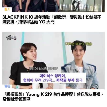
藝人
BLACKPINK 10 週年活動「超敷衍」變災難！粉絲疑不
滿安排，持球桿猛砸 YG 大門
電視
「版權富翁」Young K 219 首作品撐腰！曾送隊友豪禮、
常包辦聚餐買單