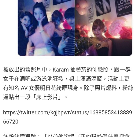
被放出的舊照片中，Karam 抽著菸的側臉照，跟一群
女子在酒吧或游泳池狂歡，桌上滿滿酒瓶，活動上更
有知名 AV 女優明日花綺羅現身。除了照片爆料，粉絲
還貼出一段「床上影片」。
https://twitter.com/kgjbpwr/status/16385853413839
66720
該粉絲還狠酸：「以前他說過『我的粉絲們什麼都會