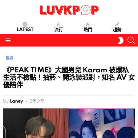
LATEST
流行
熱門
趨勢
S
SWITC
SKIN
Menu
電視
《PEAK TIME》大國男兒 Karam 被爆私
生活不檢點！抽菸、開泳裝派對，知名 AV 女
優陪伴
by
Laney
3年之前