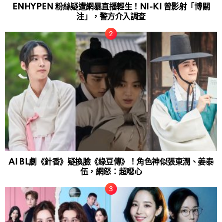
ENHYPEN 粉絲疑遭網暴直播輕生！NI-KI 曾影射「博關
注」，警方介入調查
AI BL劇《針香》疑換臉《綠豆傳》！角色神似張東潤、姜泰
伍，網怒：超噁心