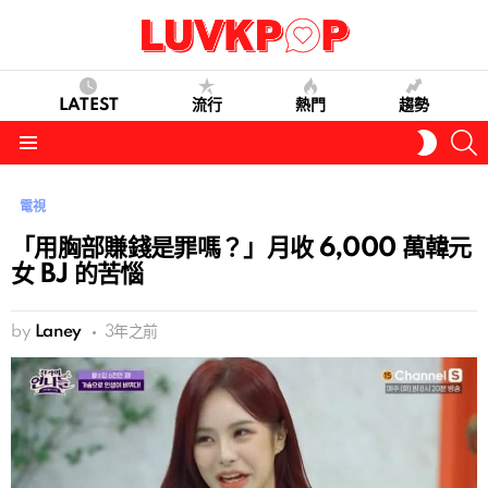
LATEST
流行
熱門
趨勢
S
SWITC
SKIN
Menu
電視
「用胸部賺錢是罪嗎？」月收 6,000 萬韓元
女 BJ 的苦惱
by
Laney
3年之前