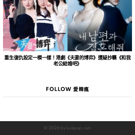
重生復仇設定一模一樣！港劇《夫妻的博弈》遭疑抄襲《和我
老公結婚吧》
FOLLOW 愛韓瘋
© 2026 by luvkpop.com