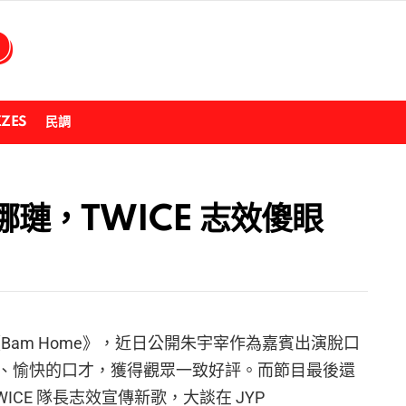
ZZES
民調
娜璉，TWICE 志效傻眼
頻道《Bam Home》，近日公開朱宇宰作為嘉賓出演脫口
、愉快的口才，獲得觀眾一致好評。而節目最後還
ICE 隊長志效宣傳新歌，大談在 JYP