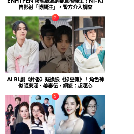
ENHYPEN 粉絲疑遭網暴直播輕生！NI-KI
曾影射「博關注」，警方介入調查
AI BL劇《針香》疑換臉《綠豆傳》！角色神
似張東潤、姜泰伍，網怒：超噁心