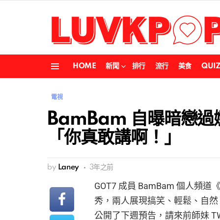
HOME
新聞
排行
流行
美食
QUI
Menu
電視
BamBam 自曝暗戀過
「你真敢講啊！」
by
Laney
3年之前
GOT7 成員 BamBam 個人
秀，兩人展現搞笑、輕鬆、自然
公開了下週預告，請來前師妹 TW