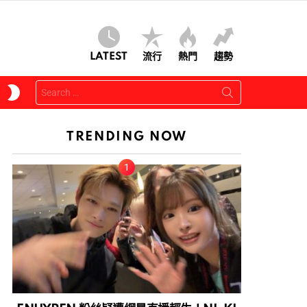
LATEST
流行
熱門
趨勢
Search
SWITCH
for:
SKIN
TRENDING NOW