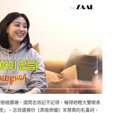
前暗戀過娜璉，還問志效記不記得，嚇得她瞪大雙眼表
密」。志效還模仿《黑暗榮耀》宋慧喬的名臺詞，