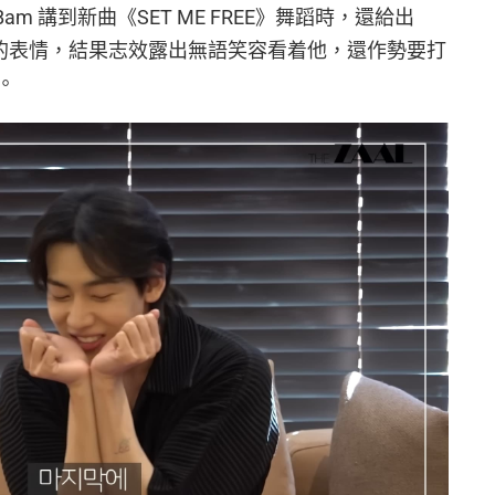
mBam 講到新曲《SET ME FREE》舞蹈時，還給出
擺出調皮的表情，結果志效露出無語笑容看着他，還作勢要打
。