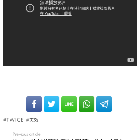
TWICE
志效
Previous article
See