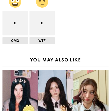
0
0
OMG
WTF
YOU MAY ALSO LIKE