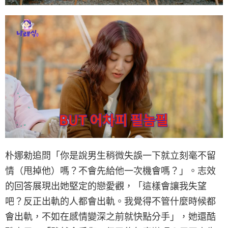
朴娜勑追問「你是說男生稍微失誤一下就立刻毫不留
情（甩掉他）嗎？不會先給他一次機會嗎？」。志效
的回答展現出她堅定的戀愛觀，「這樣會讓我失望
吧？反正出軌的人都會出軌。我覺得不管什麼時候都
會出軌，不如在感情變深之前就快點分手」，她還酷