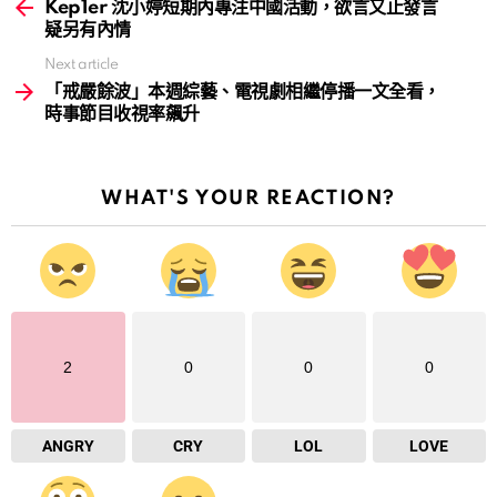
more
Kep1er 沈小婷短期內專注中國活動，欲言又止發言
疑另有內情
Next article
「戒嚴餘波」本週綜藝、電視劇相繼停播一文全看，
時事節目收視率飆升
WHAT'S YOUR REACTION?
2
0
0
0
ANGRY
CRY
LOL
LOVE