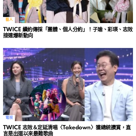
藝人
TWICE 續約傳採「團體、個人分約」！子瑜、彩瑛、志效
接連爆新動向
電視
TWICE 志效＆定延清唱〈Takedown〉獲總統讚賞，直
言是出道以來最難歌曲