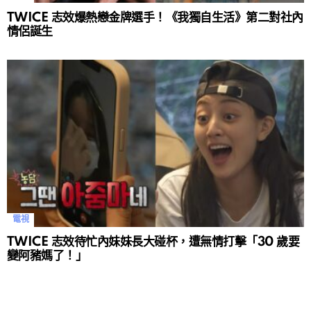
TWICE 志效爆熱戀金牌選手！《我獨自生活》第二對社內
情侶誕生
電視
TWICE 志效待忙內妹妹長大碰杯，遭無情打擊「30 歲要
變阿豬媽了！」