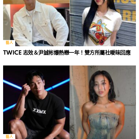
藝人
TWICE 志效＆尹誠彬爆熱戀一年！雙方所屬社曖昧回應
藝人