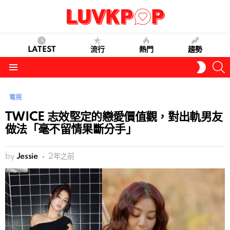
LATEST
流行
熱門
趨勢
S
SWITC
SKIN
Menu
電視
TWICE 志效堅定的戀愛價值觀，對出軌男友
做法「毫不留情果斷分手」
by
Jessie
2年之前