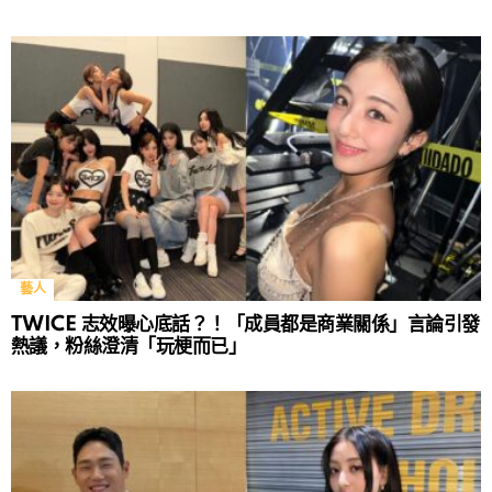
藝人
TWICE 志效曝心底話？！「成員都是商業關係」言論引發
熱議，粉絲澄清「玩梗而已」