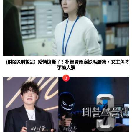
《財閥X刑警2》感情線斷了！朴智賢確定缺席續集，女主角將
更換人選