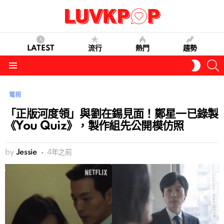
LATEST
流行
熱門
趨勢
S
SWITC
SKIN
Menu
電視
「正版河度領」與劉在錫見面！鄭星一已錄製
《You Quiz》，製作組先公開模仿照
by
Jessie
4年之前