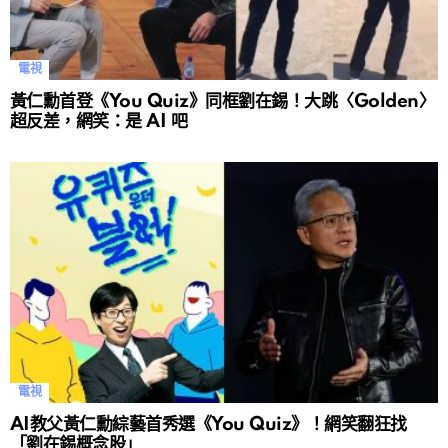
電視
黃仁勳首登《You Quiz》同框劉在錫！大跳〈Golden〉
超反差，網笑：是 AI 吧
電視
AI教父黃仁勳綜藝首秀選《You Quiz》！網笑翻狂找
「劉在錫概念股」