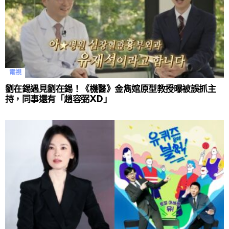
電視
劉在錫遇見劉在錫！《機醫》金雋婠原型教授曝被誤抓主
持，同事還有「趙容弼XD」