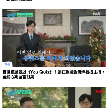
電視
曹世鎬風波退《You Quiz》！劉在錫臉色憔悴獨撐主持，
全網心疼留言打氣