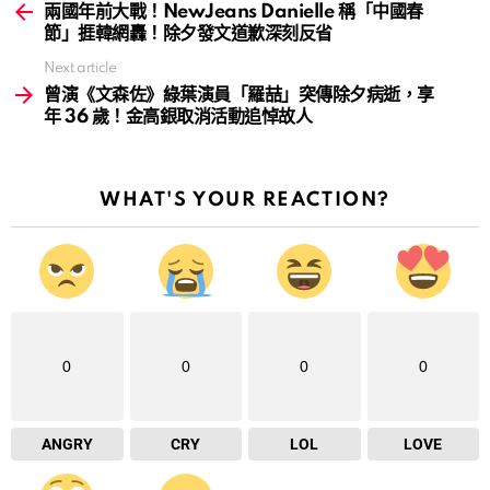
more
兩國年前大戰！NewJeans Danielle 稱「中國春
節」捱韓網轟！除夕發文道歉深刻反省
Next article
曾演《文森佐》綠葉演員「羅喆」突傳除夕病逝，享
年 36 歲！金高銀取消活動追悼故人
WHAT'S YOUR REACTION?
0
0
0
0
ANGRY
CRY
LOL
LOVE