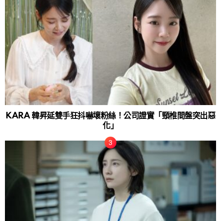
KARA 韓昇延雙手狂抖嚇壞粉絲！公司證實「頸椎間盤突出惡
化」