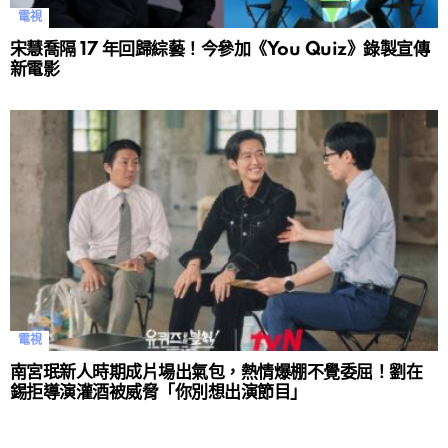
電視
宋慧喬隔 17 年回歸綜藝！今參加《You Quiz》錄製宣傳
新電影
電視
南宮珉新人時期成片場出氣包，熱情爆棚不覺委屈！劉在
錫拒導演灌酒被威脅「你別想出演節目」