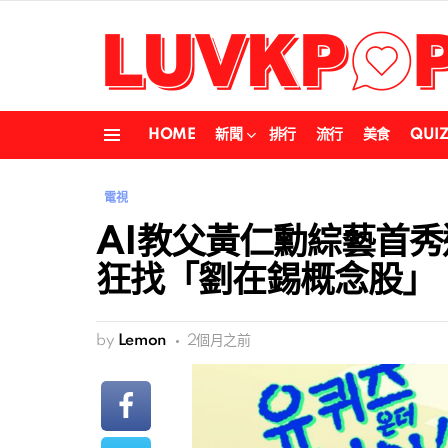
HOME
新聞
排行
流行
美食
QUI
Menu
電視
AI教父黃仁勳綜藝首秀選
狂找「劉在錫概念股」
by
Lemon
2個月之前