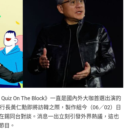
uiz On The Block》一直是國內外大咖首選出演的
執行長黃仁勳即將訪韓之際，製作組今（06／02）日
在錫同台對談。消息一出立刻引發外界熱議，這也
節目。