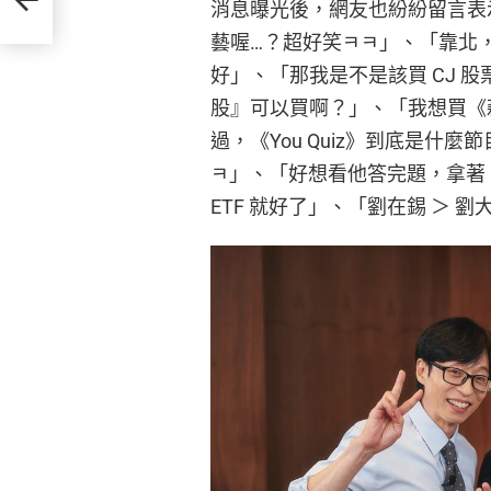
消息曝光後，網友也紛紛留言表
藝喔…？超好笑ㅋㅋ」、「靠北，
好」、「那我是不是該買 CJ 
股』可以買啊？」、「我想買《
過，《You Quiz》到底是什
ㅋ」、「好想看他答完題，拿著 
ETF 就好了」、「劉在錫 ＞ 