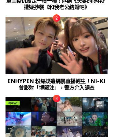
重生復仇設定一模一樣！港劇《夫妻的博弈》
遭疑抄襲《和我老公結婚吧》
ENHYPEN 粉絲疑遭網暴直播輕生！NI-KI
曾影射「博關注」，警方介入調查