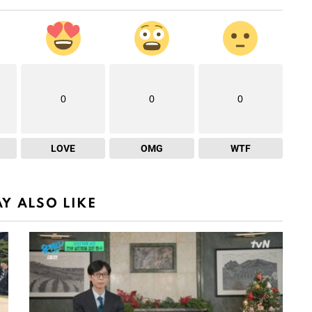
0
0
0
LOVE
OMG
WTF
Y ALSO LIKE