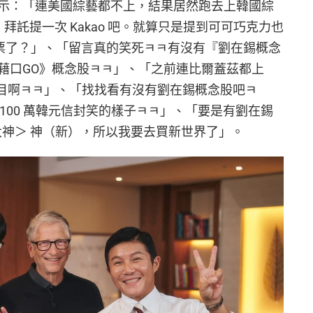
示：「連美國綜藝都不上，結果居然跑去上韓國綜
拜託提一次 Kakao 吧。就算只是提到可可巧克力也
股票了？」、「留言真的笑死ㅋㅋ有沒有『劉在錫概念
藉口GO》概念股ㅋㅋ」、「之前連比爾蓋茲都上
麼節目啊ㅋㅋ」、「找找看有沒有劉在錫概念股吧ㅋ
100 萬韓元信封笑的樣子ㅋㅋ」、「要是有劉在錫
劉大神＞ 神（新），所以我要去買新世界了」。