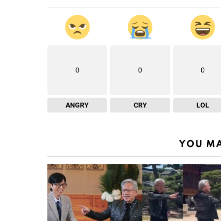
0
0
0
ANGRY
CRY
LOL
YOU MA