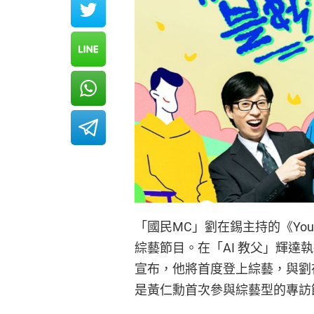
「國民MC」劉在錫主持的《You Q
綜藝節目。在「AI 教父」輝達
宣布，他將首度登上綜藝，與劉
是黃仁勳首次參與綜藝型的專訪