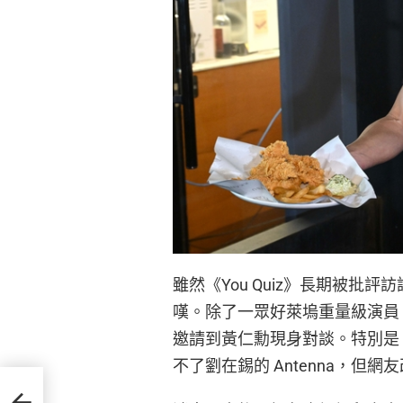
雖然《You Quiz》長期被
嘆。除了一眾好萊塢重量級演員
邀請到黃仁勳現身對談。特別是
不了劉在錫的 Antenna，但
味覺