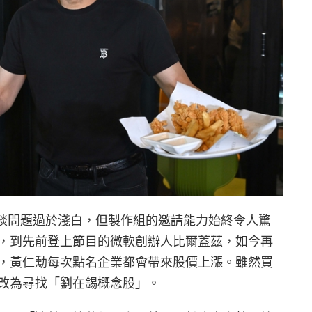
批評訪談問題過於淺白，但製作組的邀請能力始終令人驚
，到先前登上節目的微軟創辦人比爾蓋茲，如今再
，黃仁勳每次點名企業都會帶來股價上漲。雖然買
網友改為尋找「劉在錫概念股」。