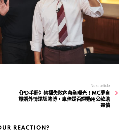
Next article
《PD手冊》禁播失敗內幕全曝光！MC夢自
爆婚外情還認賭博，車佳媛否認動用公款助
還債
OUR REACTION?