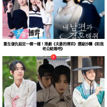
重生復仇設定一模一樣！港劇《夫妻的博弈》遭疑抄襲《和我
老公結婚吧》