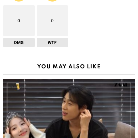
0
0
OMG
WTF
YOU MAY ALSO LIKE