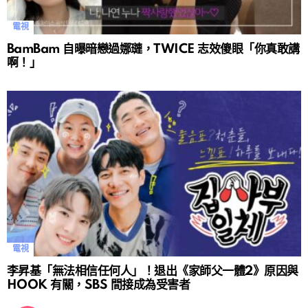
電視
BamBam 自曝暗戀過娜璉，TWICE 志效傻眼「你真敢講
啊！」
電視
李昇基「無法相信任何人」！退出《家師父一體2》原因與
HOOK 有關，SBS 間接成為受害者