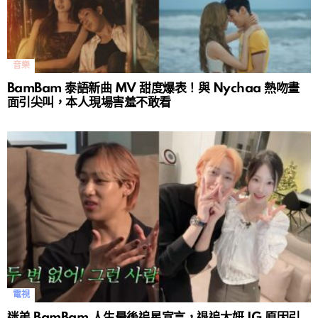
音樂
BamBam 泰語新曲 MV 甜度爆表！與 Nychaa 熱吻畫
面引尖叫，本人現場害羞不敢看
電視
迷弟 BamBam 人生最後追星宣言，退追太妍 IG 原因引