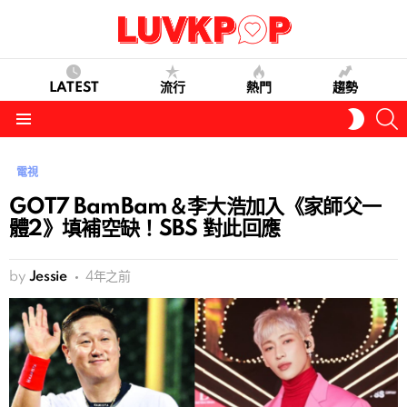
LATEST
流行
熱門
趨勢
S
SWITC
SKIN
Menu
電視
GOT7 BamBam＆李大浩加入《家師父一
體2》填補空缺！SBS 對此回應
by
Jessie
4年之前