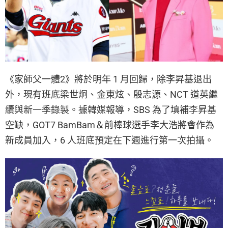
《家師父一體2》將於明年 1 月回歸，除李昇基退出
外，現有班底梁世炯、金東炫、殷志源、NCT 道英繼
續與新一季錄製。據韓媒報導，SBS 為了填補李昇基
空缺，GOT7 BamBam＆前棒球選手李大浩將會作為
新成員加入，6 人班底預定在下週進行第一次拍攝。