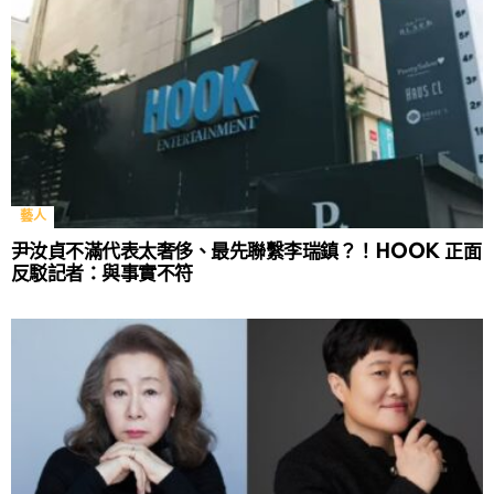
藝人
尹汝貞不滿代表太奢侈、最先聯繫李瑞鎮？！HOOK 正面
反駁記者：與事實不符