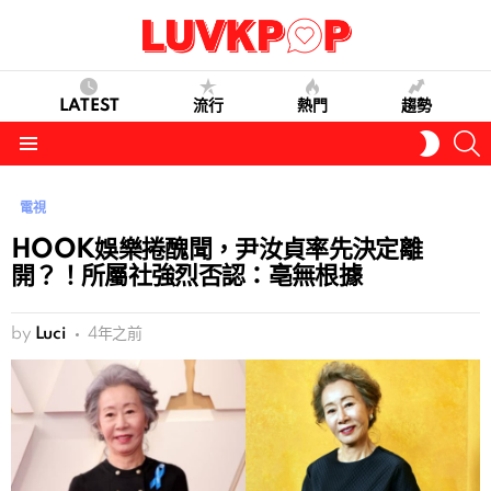
LATEST
流行
熱門
趨勢
S
SWITC
SKIN
Menu
電視
HOOK娛樂捲醜聞，尹汝貞率先決定離
開？！所屬社強烈否認：亳無根據
by
Luci
4年之前