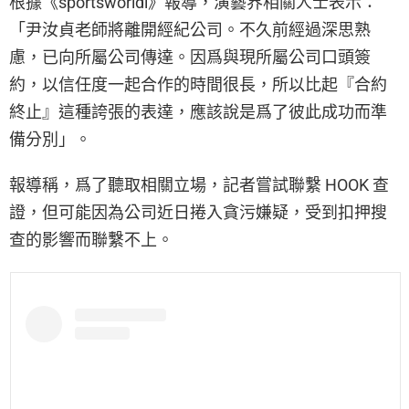
根據《sportsworldi》報導，演藝界相關人士表示：
「尹汝貞老師將離開經紀公司。不久前經過深思熟
慮，已向所屬公司傳達。因爲與現所屬公司口頭簽
約，以信任度一起合作的時間很長，所以比起『合約
終止』這種誇張的表達，應該說是爲了彼此成功而準
備分別」。
報導稱，爲了聽取相關立場，記者嘗試聯繫 HOOK 查
證，但可能因為公司近日捲入貪污嫌疑，受到扣押搜
查的影響而聯繫不上。