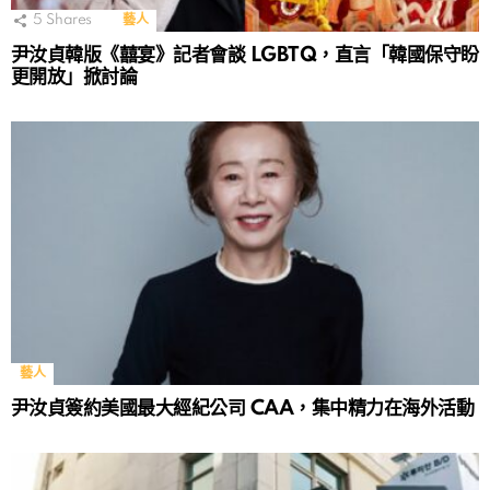
5
Shares
藝人
尹汝貞韓版《囍宴》記者會談 LGBTQ，直言「韓國保守盼
更開放」掀討論
藝人
尹汝貞簽約美國最大經紀公司 CAA，集中精力在海外活動