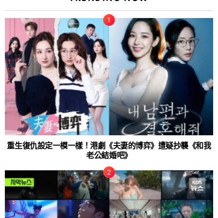
重生復仇設定一模一樣！港劇《夫妻的博弈》遭疑抄襲《和我
老公結婚吧》