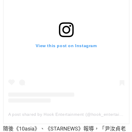
View this post on Instagram
A post shared by Hook Entertainment (@hook_entertainment)
隨後《10asia》、《STARNEWS》報導，「尹汝貞老