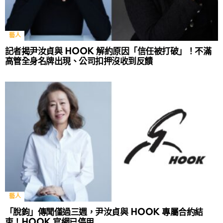
藝人
記者揭尹汝貞與 HOOK 解約原因「信任被打破」！不滿
高管全身名牌出現、公司扣押沒收到反饋
藝人
「脫鉤」傳聞僅過三週，尹汝貞與 HOOK 專屬合約結
束！HOOK 官網已停用