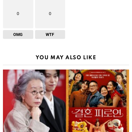
0
0
OMG
WTF
YOU MAY ALSO LIKE