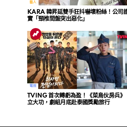
藝人
KARA 韓昇延雙手狂抖嚇壞粉絲！公司
實「頸椎間盤突出惡化」
電視
TVING 首次轉虧為盈！《菜鳥伙房兵》
立大功，劇組月底赴泰國獎勵旅行