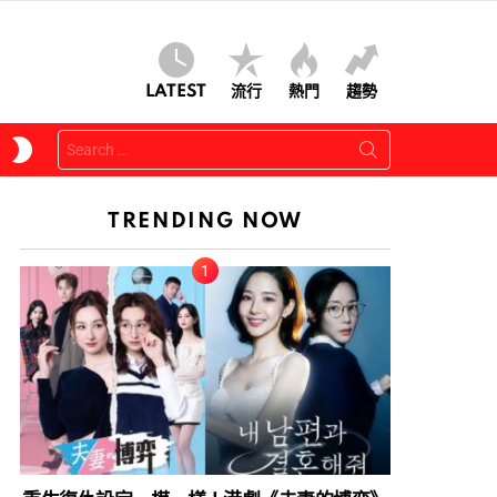
LATEST
流行
熱門
趨勢
Search
SWITCH
for:
SKIN
TRENDING NOW