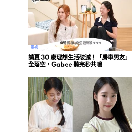
電視
請夏 30 歲理想生活破滅！「房車男友」
全落空，Gabee 聽完秒共鳴