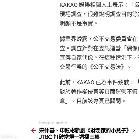
KAKAO 娛樂相關人士表示：「
現場調查，很難說明調查目的等詳
明顯不是事實。
據業界透露，公平交易委員會在 1
查。調查針對在委託運營「偶像
宣傳自家偶像。在這種情況下，
交易行爲的《公平交易法》。
此前，KAKAO 已為事件致歉
對於著作權侵害等頁面運營不慎
意」。目前該專頁已關閉。
Previous article
See
more
宋仲基、申鉉彬新劇《財閥家的小兒子》，
JTBC 打破常規一週播三集