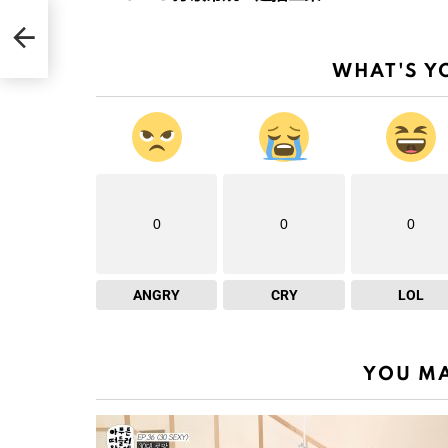
》，
WHAT'S Y
0
0
0
ANGRY
CRY
LOL
YOU MA