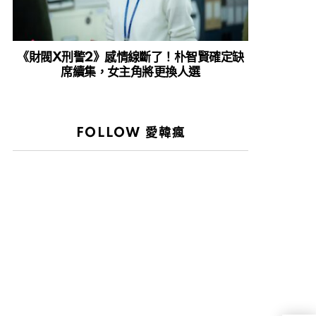
《財閥X刑警2》感情線斷了！朴智賢確定缺
席續集，女主角將更換人選
FOLLOW 愛韓瘋