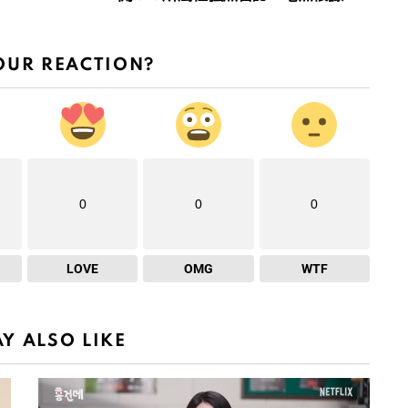
OUR REACTION?
0
0
0
LOVE
OMG
WTF
Y ALSO LIKE