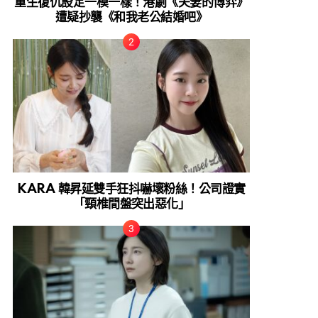
重生復仇設定一模一樣！港劇《夫妻的博弈》
遭疑抄襲《和我老公結婚吧》
KARA 韓昇延雙手狂抖嚇壞粉絲！公司證實
「頸椎間盤突出惡化」