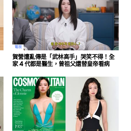
電視
賀營遭亂傳是「武林高手」哭笑不得！全
家 4 代都是醫生，曾祖父還替皇帝看病