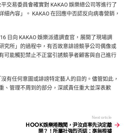
公平交易委員會確實對 KAKAO 娛樂總公司等進行了
細內容」。 KAKAO 在回應中否認反向病毒營銷，
6 日向 KAKAO 娛樂派遣調查官，展開了現場調
研究所」的過程中，有否故意誹謗競爭公司偶像或
有可能觸犯禁止不正當引誘競爭者顧客與自己進行
，「沒有任何意圖或誹謗特定藝人的目的。儘管如此，
重、管理不周到的部分，深感責任重大並深表歉
Next article
HOOK娛樂捲醜聞，尹汝貞率先決定離
開？！所屬社強烈否認：亳無根據