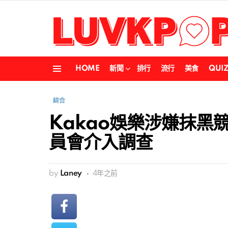
HOME
新聞
排行
流行
美食
QUI
Menu
綜合
Kakao娛樂涉嫌抹黑
員會介入調查
by
Laney
4年之前