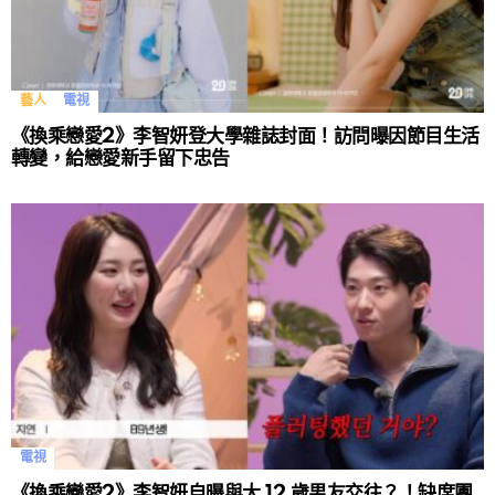
藝人
電視
《換乘戀愛2》李智妍登大學雜誌封面！訪問曝因節目生活
轉變，給戀愛新手留下忠告
電視
《換乘戀愛2》李智妍自曝與大 12 歲男友交往？！缺席團