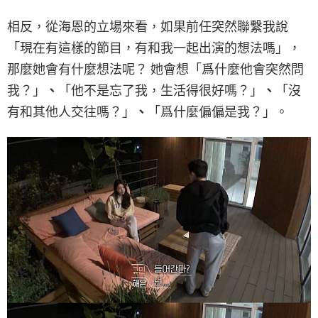
相反，從海恩的立場來看，如果前任突然聯繫我說
「現在有這樣的節目，有和我一起出演的想法嗎」，
那麼她會有什麼想法呢？ 她會想「爲什麼他會突然問
我？」
、
「他不是忘了我，生活得很好嗎？」
、
「沒
有和其他人交往嗎？」
、
「爲什麼偏偏是我？」。