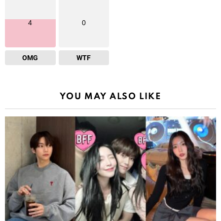
4
0
OMG
WTF
YOU MAY ALSO LIKE