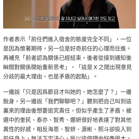
作者表示「前任們進入宿舍的態度完全不同」，一位
是因為懷著期待，另一位是好奇前任的心理而住進。
再補充「前者認為關係已經結束，後者從接到通知後
瞬間對關係開始重新思考」，「這是 X 之間出現意見
分歧的最大理由，也是矛盾的起點」。
一邊說「只是因爲節目才叫她的，她怎麼了？」一邊
脫身，另一邊說「我們聊聊吧？」聽到把自己叫到這
裏來的理由後想要追究責任，但似乎產生了矛盾。被
選中的奎民、泰亦、智秀、娜妍很好地表達了對其他
異性的好感，相反海恩、智妍、源彬、熙斗卻投入到
前任身上，無法下定決心，所以這個理由好像很大。