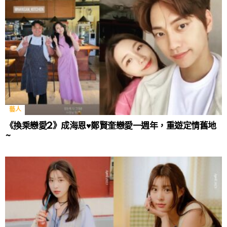
藝人
《換乘戀愛2》成海恩♥鄭賢奎戀愛一週年，重遊定情舊地
~