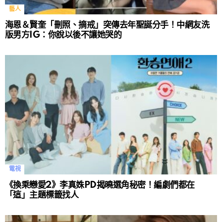
藝人
海恩＆賢奎「刪照、摘戒」突傳去年聖誕分手！中網友洗
版男方IG：你說以後不讓她哭的
電視
《換乘戀愛2》李真姝PD揭曉選角秘密！編劇們都在
「這」主題標籤找人