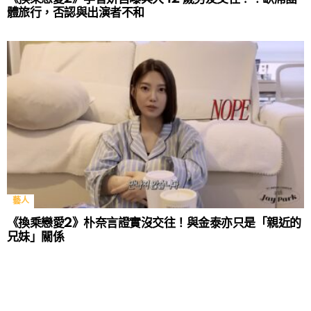
體旅行，否認與出演者不和
藝人
《換乘戀愛2》朴奈言證實沒交往！與金泰亦只是「親近的
兄妹」關係