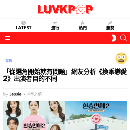
LATEST
流行
熱門
趨勢
S
SWITC
SKIN
Menu
電視
「從選角開始就有問題」網友分析《換乘戀愛
2》出演者目的不同
by
Jessie
4年之前