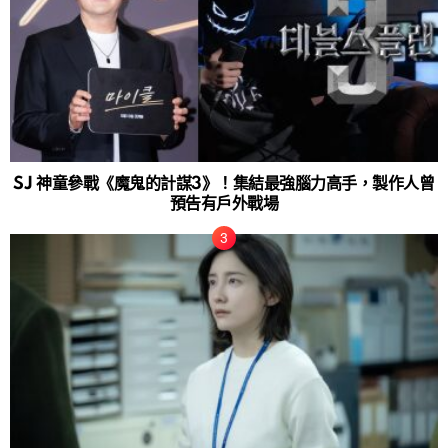
SJ 神童參戰《魔鬼的計謀3》！集結最強腦力高手，製作人曾
預告有戶外戰場