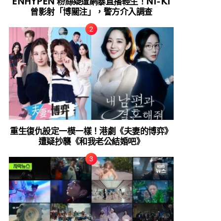
ENHYPEN 粉絲疑遭網暴直播輕生！NI-KI
曾影射「博關注」，警方介入調查
重生復仇設定一模一樣！港劇《夫妻的博弈》
遭疑抄襲《和我老公結婚吧》