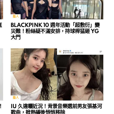
藝人
直
BLACKPINK 10 週年活動「超敷衍」變
災難！粉絲疑不滿安排，持球桿猛砸 YG
大門
藝人
！
IU 久違曬近況！背景音樂選前男友張基河
歌曲，掀熱議後悄悄移除