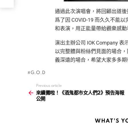
通過此次演唱會，將回顧出道後
爲了因 COVID-19 而久久不
和表演，用正能量帶給觀衆感動
演出主辦公司 IOK Company 表
以完整體與粉絲們見面的場合，同
義深遠的場合，希望大家多多期
G.O.D
Previous article
See
more
來續攤啦！《酒鬼都市女人們2》預告海報
公開
WHAT'S Y