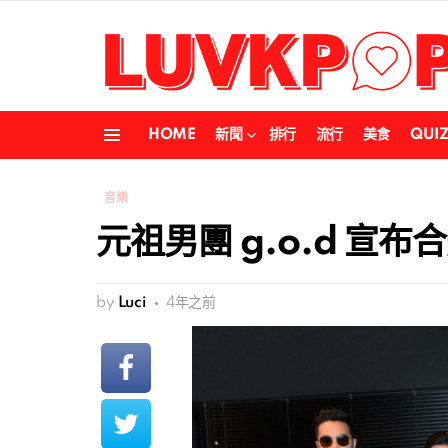
HOME
新聞
排行
流行
美食
QUI
Menu
音樂
元祖男團 g.o.d 宣
by
Luci
4年之前