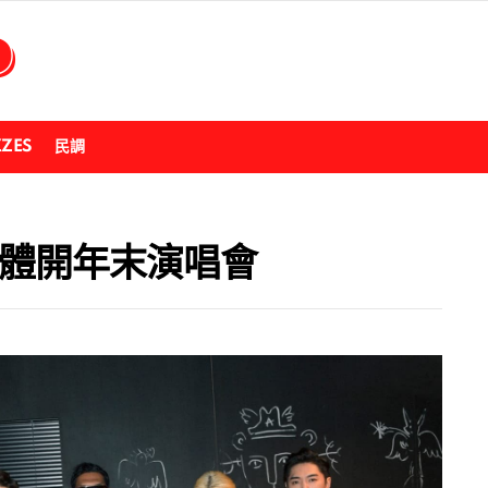
ZZES
民調
布合體開年末演唱會