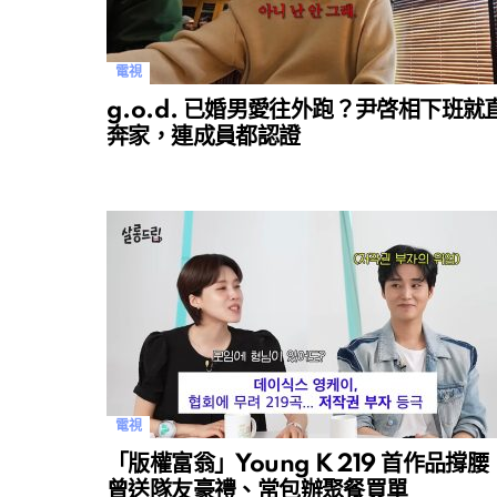
電視
g.o.d. 已婚男愛往外跑？尹啓相下班就
奔家，連成員都認證
電視
「版權富翁」Young K 219 首作品撐腰
曾送隊友豪禮、常包辦聚餐買單