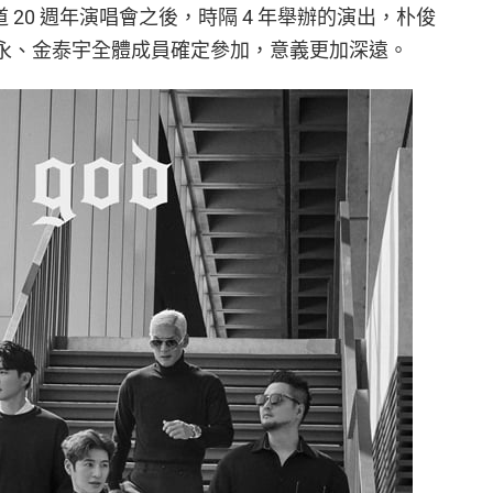
道 20 週年演唱會之後，時隔 4 年舉辦的演出，朴俊
、孫昊永、金泰宇全體成員確定參加，意義更加深遠。