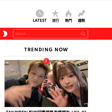
LATEST
流行
熱門
趨勢
Search
SWITCH
for:
SKIN
TRENDING NOW