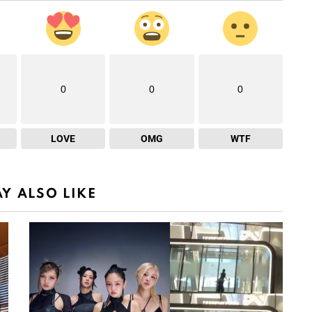
0
0
0
LOVE
OMG
WTF
Y ALSO LIKE