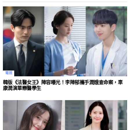
電視
韓版《法醫女王》陣容曝光！李陣郁攜手潤娥查命案，車
康潤演單戀醫學生