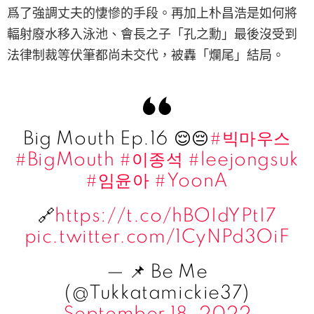
爲了強調丈夫的悽慘的手段。再加上朴昌浩是如何將
輻射廢水移入泳池、會長之子「孔之勳」最後沒受到
法律制裁等伏筆都尚未交代，被轟「爛尾」結局。
Big Mouth Ep.16 😌😔
#빅마우스
#BigMouth
#이종석
#leejongsuk
#임윤아
#YoonA
🔗
https://t.co/hBOIdYPtI7
pic.twitter.com/1CyNPd3OiF
— 📌 Be Me
(@Tukkatamickie37)