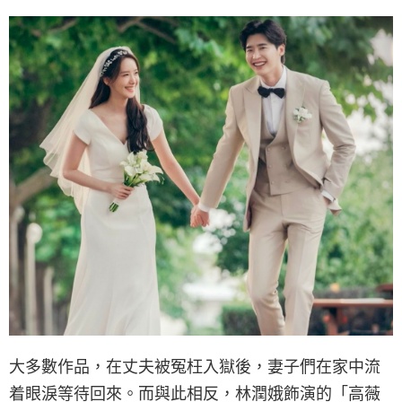
大多數作品，在丈夫被冤枉入獄後，妻子們在家中流
着眼淚等待回來。而與此相反，林潤娥飾演的「高薇