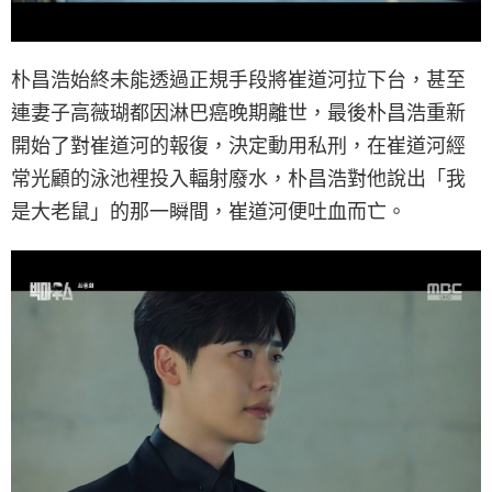
朴昌浩始終未能透過正規手段將崔道河拉下台，甚至
連妻子高薇瑚都因淋巴癌晚期離世，最後朴昌浩重新
開始了對崔道河的報復，決定動用私刑，在崔道河經
常光顧的泳池裡投入輻射廢水，朴昌浩對他說出「我
是大老鼠」的那一瞬間，崔道河便吐血而亡。