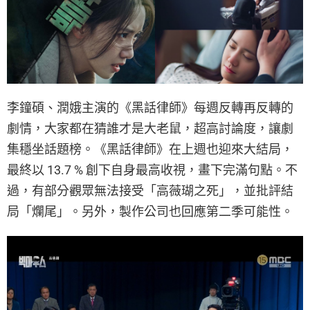
李鐘碩、潤娥主演的《黑話律師》每週反轉再反轉的
劇情，大家都在猜誰才是大老鼠，超高討論度，讓劇
集穩坐話題榜。《黑話律師》在上週也迎來大結局，
最終以 13.7 % 創下自身最高收視，畫下完滿句點。不
過，有部分觀眾無法接受「高薇瑚之死」，並批評結
局「爛尾」。另外，製作公司也回應第二季可能性。