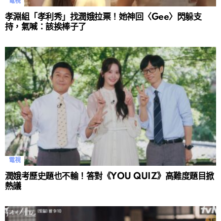
電視
孝淵組「孝利秀」找潤娥拉票！她神回〈Gee〉閃躲支
持，氣喊：該挨棒子了
電視
潤娥考歷史題也不輸！答對《YOU QUIZ》高難度題目掀
熱議