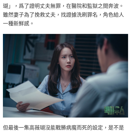
瑚」，爲了證明丈夫無罪，在醫院和監獄之間奔波。
雖然妻子為了挽救丈夫，找證據洗刷罪名，角色給人
一種新鮮感。
但最後一集高薇瑚沒能戰勝病魔而死的設定，是不是