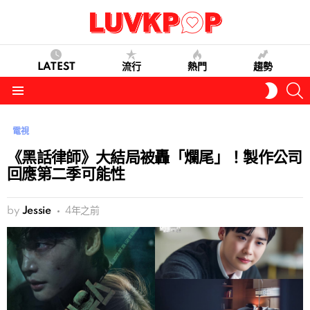
LATEST
流行
熱門
趨勢
S
SWITC
SKIN
Menu
電視
《黑話律師》大結局被轟「爛尾」！製作公司
回應第二季可能性
by
Jessie
4年之前