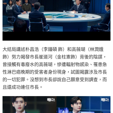
大結局講述朴昌浩（李鐘碩 飾）和高薇瑚（林潤娥
飾）努力揭發市長崔道河（金柱憲飾）背後的陰謀，
曾接觸有毒廢水的高薇瑚，慘遭輻射物感染、罹患急
性淋巴癌晚期的受害者身份現身，試圖揭露涉及市長
的一切犯罪。沒想到市長卻說自己願意受到調查，而
且還成功連任市長。