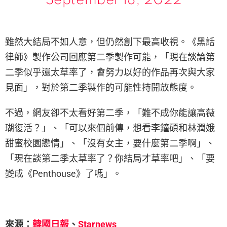
September 18, 2022
雖然大結局不如人意，但仍然創下最高收視。《黑話
律師》製作公司回應第二季製作可能，「現在談論第
二季似乎還太草率了，會努力以好的作品再次與大家
見面」，對於第二季製作的可能性持開放態度。
不過，網友卻不太看好第二季，「難不成你能讓高薇
瑚復活？」、「可以來個前傳，想看李鐘碩和林潤娥
甜蜜校園戀情」、「沒有女主，要什麼第二季啊」、
「現在談第二季太草率了？你結局才草率吧」、「要
變成《Penthouse》了嗎」。
來源：
韓國日報
、
Starnews