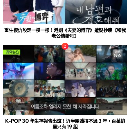
重生復仇設定一模一樣！港劇《夫妻的博弈》遭疑抄襲《和我
老公結婚吧》
K-POP 30 年生存報告出爐！近半團體撐不過 3 年，百萬銷
量只有 19 組