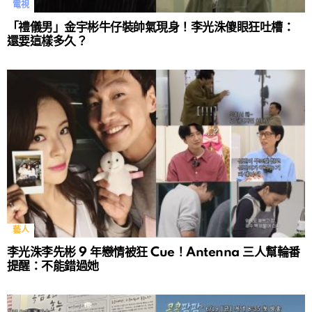
電視
「禮儀男」金宇彬牛仔裝帥氣現身！李光洙傻眼狂吐槽：
還要這樣多久？
藝人
李光洙李先彬 9 年戀情被狂 Cue！Antenna 三人幫輪番
提醒：不能錯過她