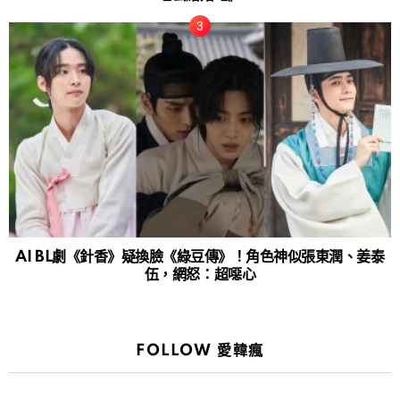
AI BL劇《針香》疑換臉《綠豆傳》！角色神似張東潤、姜泰
伍，網怒：超噁心
FOLLOW 愛韓瘋