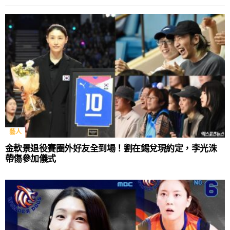
藝人
金軟景退役賽圈外好友全到場！劉在錫兌現約定，李光洙
帶傷參加儀式