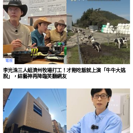
電視
李光洙三人組濟州牧場打工！才剛吃飯就上演「牛牛大逃
脫」，綜藝神再降臨笑翻網友