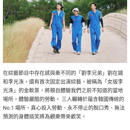
在綜藝節目中存在感與衆不同的「劉李兄弟」劉在鍚
和李光洙，還有首次固定出演綜藝，被稱為「女版李
光洙」的金軟景，將親自體驗我們之前不知道的當地
場所，體驗嚴酷的勞動。 三人輾轉於蘊含韓國傳統的
No.1 場所，真心投入勞動、永不停止的脫口秀、無法
預測的身體搞笑將為觀衆帶來歡笑。