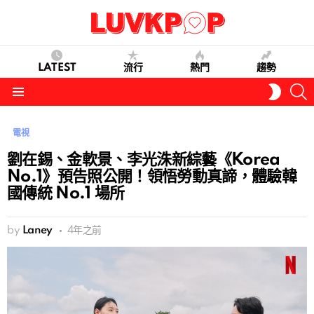
LATEST
流行
熱門
趨勢
S
SWITC
SKIN
Menu
電視
劉在錫、金軟景、李光洙新綜藝《Korea
No.1》預告照公開！領悟勞動真諦，體驗韓
國傳統 No.1 場所
by
Laney
4年之前