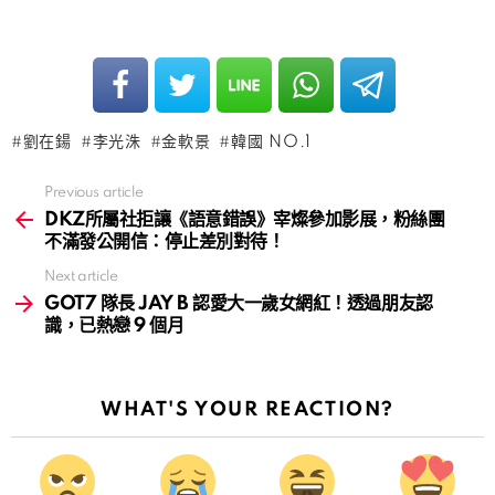
劉在鍚
李光洙
金軟景
韓國 NO.1
Previous article
See
more
DKZ所屬社拒讓《語意錯誤》宰燦參加影展，粉絲團
不滿發公開信：停止差別對待！
Next article
GOT7 隊長 JAY B 認愛大一歲女網紅！透過朋友認
識，已熱戀 9 個月
WHAT'S YOUR REACTION?