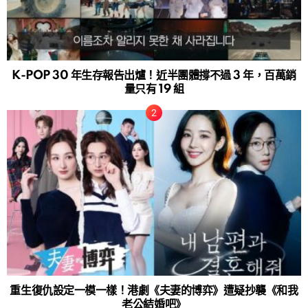
K-POP 30 年生存報告出爐！近半團體撐不過 3 年，百萬銷
量只有 19 組
重生復仇設定一模一樣！港劇《夫妻的博弈》遭疑抄襲《和我
老公結婚吧》