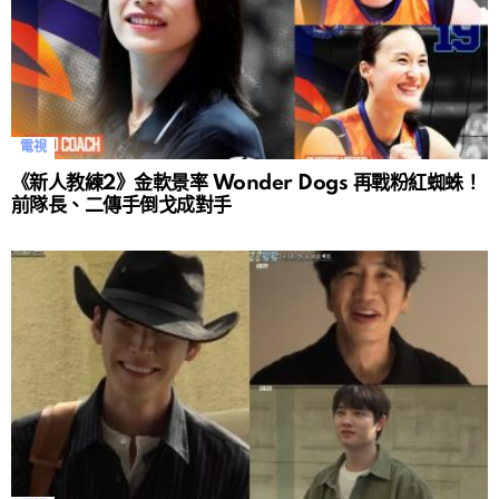
電視
《新人教練2》金軟景率 Wonder Dogs 再戰粉紅蜘蛛！
前隊長、二傳手倒戈成對手