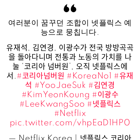
여러분이 꿈꾸던 조합이 넷플릭스 예
능으로 뭉칩니다.
유재석, 김연경, 이광수가 전국 방방곡곡
을 돌아다니며 전통과 노동의 가치를 나
눌 ‘코리아 넘버원’, 오직 넷플릭스에
서.
#코리아넘버원
#KoreaNo1
#유재
석
#YooJaeSuk
#김연경
#KimYeonKoung
#이광수
#LeeKwangSoo
#넷플릭스
#Netflix
pic.twitter.com/vhpEaD1HP0
— Netflix Korea｜넷플릭스 코리아