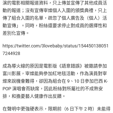
演的電影相關報道資料，只上傳並宣傳了其他成員活
動的報道；沒有宣傳宰燦個人入圍的頒獎典禮，只上
傳了組合入圍的名單，疏忽了個人廣告及（個人）活
動宣傳」。同時，粉絲還要求停止對成員的選擇性和
差別化宣傳。
https://twitter.com/3lovebaby/status/154450138051
7244928
成為導火線的原因是電影版《語意錯誤》被邀請參加
富川影展，宰燦能夠參加紅地毯活動，作為演員對宰
燦來說機會難得，卻因為組合在 9、10 日參加巴西 K-
POP 演唱會而缺席，因此粉絲對所屬社的不成熟安
排，和擔憂藝人健康作出反饋。
在聲明中更強硬表示，限期前（6 日下午 2 時）未能得