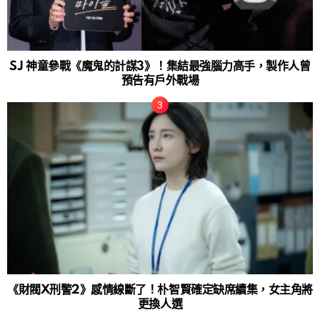
SJ 神童參戰《魔鬼的計謀3》！集結最強腦力高手，製作人曾
預告有戶外戰場
《財閥X刑警2》感情線斷了！朴智賢確定缺席續集，女主角將
更換人選