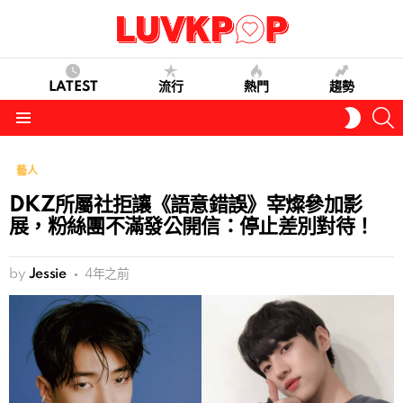
LATEST
流行
熱門
趨勢
S
SWITC
SKIN
Menu
藝人
DKZ所屬社拒讓《語意錯誤》宰燦參加影
展，粉絲團不滿發公開信：停止差別對待！
by
Jessie
4年之前