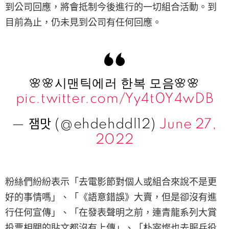
到公司回應，將會抵制今後進行的一切組合活動。到
目前為止，仍未見到公司有任何回應。
🌸🌸시맨틱에러 한복 모음🌸🌸
pic.twitter.com/Yy4t0Y4wDB
— 잼맛 (@ehdehddl12)
June 27,
2022
粉絲們紛紛表示「去電影節對個人或組合來說不是更
好的事情嗎」、「《語意錯誤》大賣，但是卻沒有進
行任何宣傳」、「在發表聲明之前，連青龍系列大賞
投票相關的貼文都沒有上傳」、「朴宰燦也去服兵役