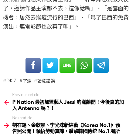
了，邀請作品主演都不去，這像話嗎」、「是露面的
機會，居然去猴痘流行的巴西」、「爲了巴西的免費
演出，連電影節也放棄了嗎」。
DKZ
宰燦
語意錯誤
Previous article
See
more
P Nation 最初加盟藝人 Jessi 約滿離開！今後真的加
入 Antenna 嗎？！
Next article
劉在錫、金軟景、李光洙新綜藝《Korea No.1》預
告照公開！領悟勞動真諦，體驗韓國傳統 No.1 場所