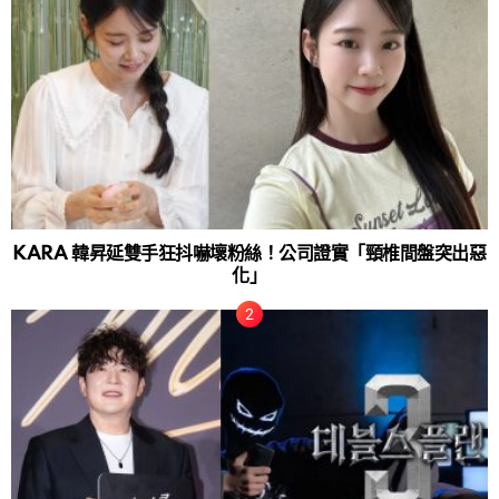
KARA 韓昇延雙手狂抖嚇壞粉絲！公司證實「頸椎間盤突出惡
化」