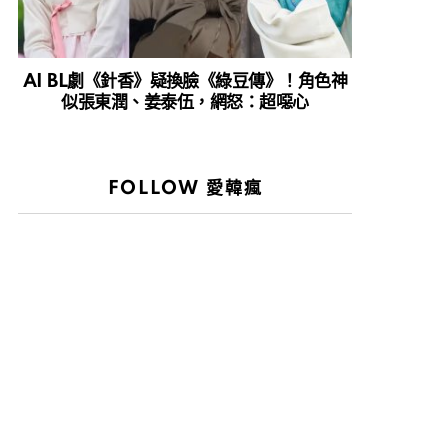
AI BL劇《針香》疑換臉《綠豆傳》！角色神
似張東潤、姜泰伍，網怒：超噁心
FOLLOW 愛韓瘋