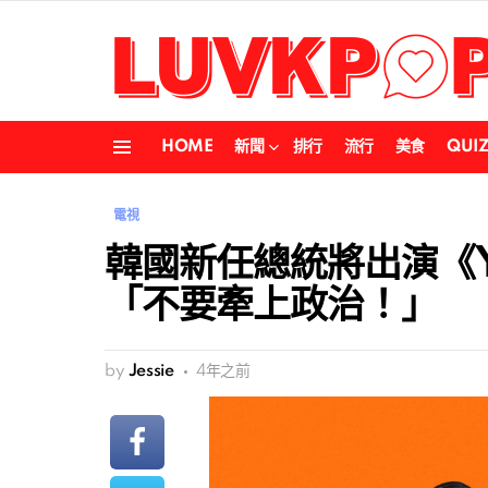
HOME
新聞
排行
流行
美食
QUI
Menu
電視
韓國新任總統將出演《Y
「不要牽上政治！」
by
Jessie
4年之前