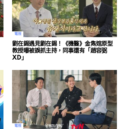
電視
劉在錫遇見劉在錫！《機醫》金雋婠原型
教授曝被誤抓主持，同事還有「趙容弼
XD」
電視