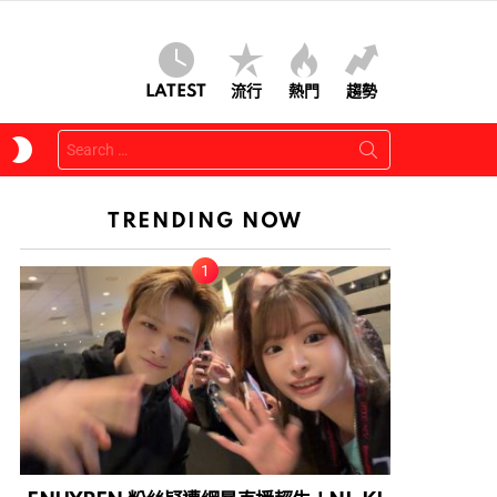
LATEST
流行
熱門
趨勢
Search
SWITCH
for:
SKIN
TRENDING NOW