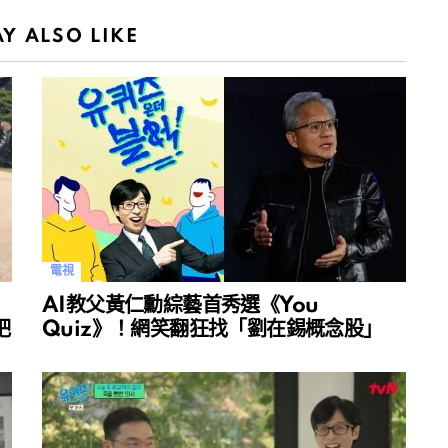
Y ALSO LIKE
電視
AI教父黃仁勳綜藝首秀選《You
吧
Quiz》！網笑翻狂找「劉在錫概念股」