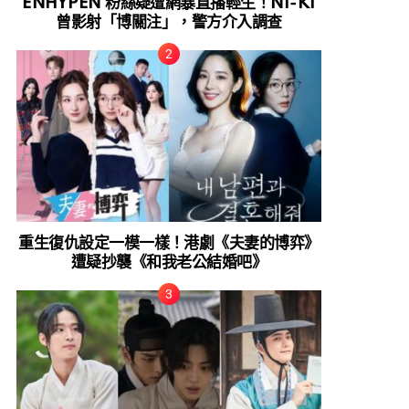
ENHYPEN 粉絲疑遭網暴直播輕生！NI-KI
曾影射「博關注」，警方介入調查
重生復仇設定一模一樣！港劇《夫妻的博弈》
遭疑抄襲《和我老公結婚吧》