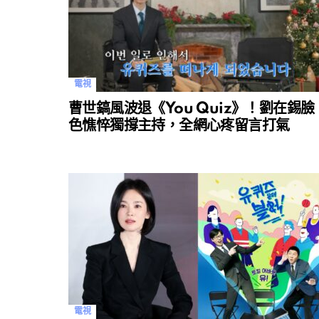
電視
曹世鎬風波退《You Quiz》！劉在錫臉
色憔悴獨撐主持，全網心疼留言打氣
電視