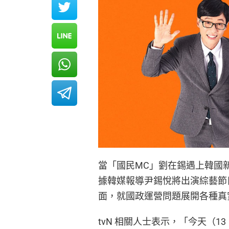
當「國民MC」劉在錫遇上韓國
據韓媒報導尹錫悅將出演綜藝節目《Yo
面，就國政運營問題展開各種真
tvN 相關人士表示，「今天（13