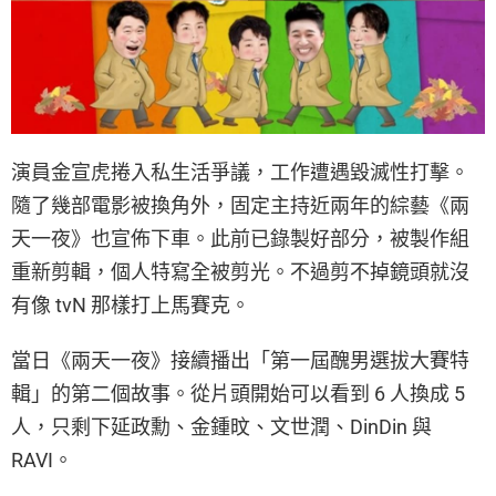
演員金宣虎捲入私生活爭議，工作遭遇毀滅性打擊。
隨了幾部電影被換角外，固定主持近兩年的綜藝《兩
天一夜》也宣佈下車。此前已錄製好部分，被製作組
重新剪輯，個人特寫全被剪光。不過剪不掉鏡頭就沒
有像 tvN 那樣打上馬賽克。
當日《兩天一夜》接續播出「第一屆醜男選拔大賽特
輯」的第二個故事。從片頭開始可以看到 6 人換成 5
人，只剩下延政勳、金鍾旼、文世潤、DinDin 與
RAVI。