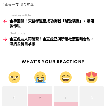
兩天一夜
金宣虎
Previous article
See
more
金手回歸！宋智孝連續成功挑戰「跳玻璃橋」，嚇壞
製作組
Next article
金宣虎友人再發聲！金宣虎已與所屬社簽臨時合約，
違約金獨自承擔
WHAT'S YOUR REACTION?
0
2
1
0