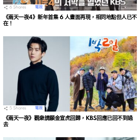
6
Shares
電視
《兩天一夜4》新年首集 6 人畫面再現，相同地點但人已不
在！
5
Shares
電視
《兩天一夜》觀衆請願金宣虎回歸，KBS回應已回不到過
去