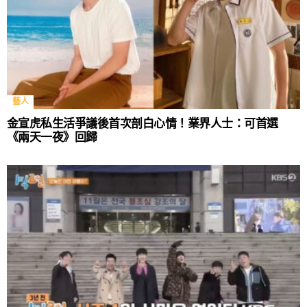
藝人
金宣虎私生活爭議後首次剖白心情！業界人士：可首選
《兩天一夜》回歸