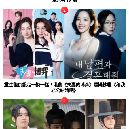
量只有 19 組
重生復仇設定一模一樣！港劇《夫妻的博弈》遭疑抄襲《和我
老公結婚吧》