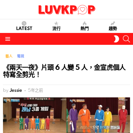
LATEST
流行
熱門
趨勢
S
SWITC
SKIN
Menu
藝人
電視
《兩天一夜》片頭 6 人變 5 人，金宣虎個人
特寫全剪光！
by
Jessie
5年之前