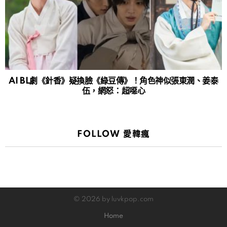
AI BL劇《針香》疑換臉《綠豆傳》！角色神似張東潤、姜泰
伍，網怒：超噁心
FOLLOW 愛韓瘋
© 2026 by luvkpop.com
Home