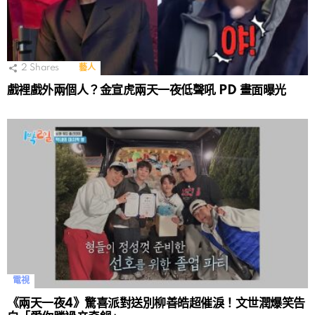
2
Shares
藝人
戲裡戲外兩個人？金宣虎兩天一夜低聲吼 PD 畫面曝光
電視
《兩天一夜4》驚喜派對送別柳善皓超催淚！文世潤爆笑告